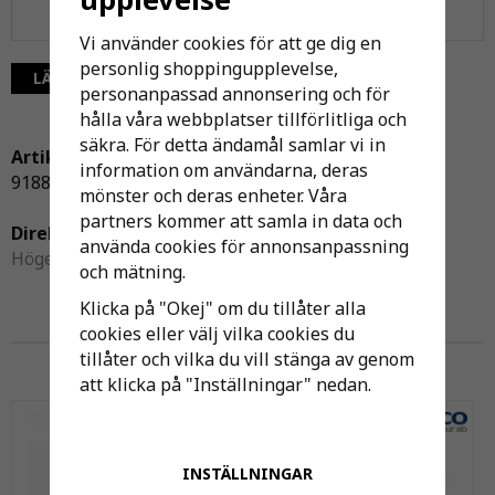
Vi använder cookies för att ge dig en
personlig shoppingupplevelse,
LÄGG I ÖNSKELISTA
personanpassad annonsering och för
hålla våra webbplatser tillförlitliga och
säkra. För detta ändamål samlar vi in
Artikelnummer:
information om användarna, deras
9188909
mönster och deras enheter. Våra
partners kommer att samla in data och
Direktlänk:
använda cookies för annonsanpassning
Högerklicka och kopiera adressen
och mätning.
Klicka på "Okej" om du tillåter alla
cookies eller välj vilka cookies du
Andra har även köpt
tillåter och vilka du vill stänga av genom
att klicka på "Inställningar" nedan.
Kundfavorit
INSTÄLLNINGAR