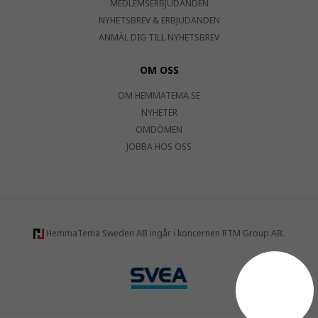
MEDLEMSERBJUDANDEN
NYHETSBREV & ERBJUDANDEN
ANMÄL DIG TILL NYHETSBREV
OM OSS
OM HEMMATEMA.SE
NYHETER
OMDÖMEN
JOBBA HOS OSS
HemmaTema Sweden AB ingår i koncernen RTM Group AB.