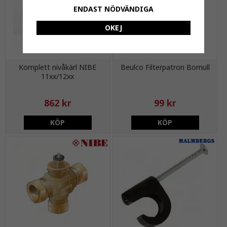
ENDAST NÖDVÄNDIGA
OKEJ
Komplett nivåkärl NIBE
Beulco Filterpatron Bomull
11xx/12xx
862 kr
99 kr
KÖP
KÖP