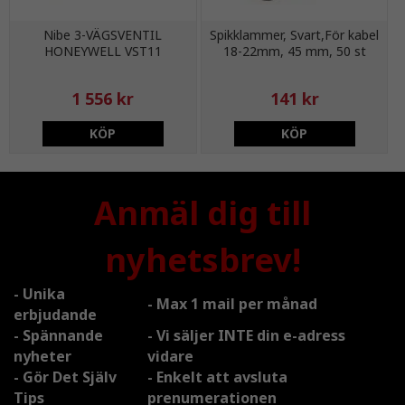
Nibe 3-VÄGSVENTIL
Spikklammer, Svart,För kabel
HONEYWELL VST11
18-22mm, 45 mm, 50 st
1 556 kr
141 kr
KÖP
KÖP
Anmäl dig till
nyhetsbrev!
- Unika
- Max 1 mail per månad
erbjudande
- Spännande
- Vi säljer INTE din e-adress
nyheter
vidare
- Gör Det Själv
- Enkelt att avsluta
Tips
prenumerationen