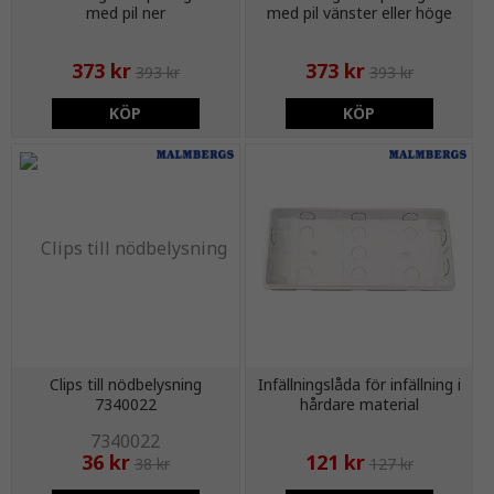
med pil ner
med pil vänster eller höge
373 kr
373 kr
393 kr
393 kr
KÖP
KÖP
Clips till nödbelysning
Infällningslåda för infällning i
7340022
hårdare material
36 kr
121 kr
38 kr
127 kr