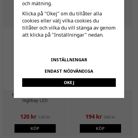
och mätning.
434 kr
168 kr
457 kr
177 kr
Klicka på "Okej" om du tillåter alla
KÖP
KÖP
cookies eller välj vilka cookies du
tillåter och vilka du vill stänga av genom
-50%
att klicka på "Inställningar" nedan.
INSTÄLLNINGAR
ENDAST NÖDVÄNDIGA
OKEJ
Frostat glas 100/150W,
Reflektor, 60°
Highbay LED
120 kr
194 kr
126 kr
388 kr
KÖP
KÖP