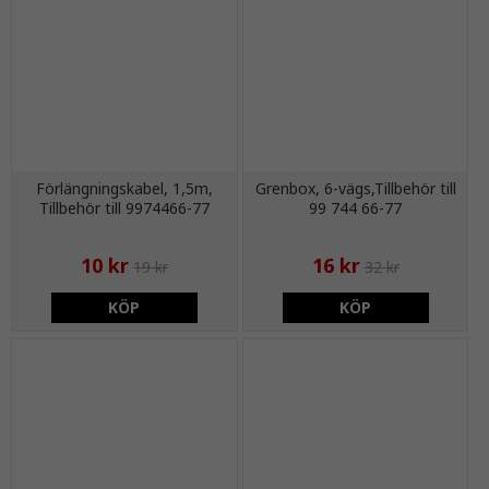
Förlängningskabel, 1,5m,
Grenbox, 6-vägs,Tillbehör till
Tillbehör till 9974466-77
99 744 66-77
10 kr
16 kr
19 kr
32 kr
KÖP
KÖP