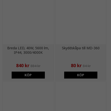
Breda LED, 40W, 5600 lm,
Skyddskåpa till MD-360
IP44, 3000/4000K
840 kr
80 kr
884 kr
84 kr
KÖP
KÖP