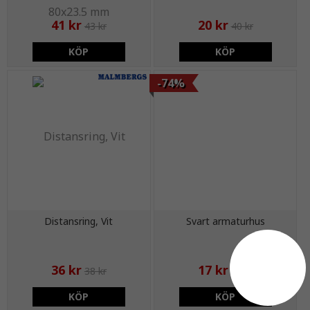
41 kr
20 kr
43 kr
40 kr
KÖP
KÖP
-74%
Distansring, Vit
Svart armaturhus
36 kr
17 kr
38 kr
65 kr
KÖP
KÖP