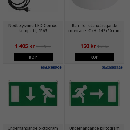
Nödbelysning LED Combo
Ram för utanpåliggande
komplett, IP65
montage, ØxH: 142x50 mm
1 405 kr
150 kr
1 479 kr
157 kr
KÖP
KÖP
Underhängande piktogram
Underhängande piktogram