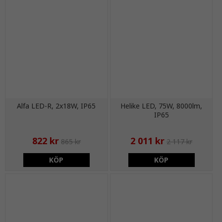
Alfa LED-R, 2x18W, IP65
Helike LED, 75W, 8000lm,
IP65
822 kr
2 011 kr
865 kr
2 117 kr
KÖP
KÖP