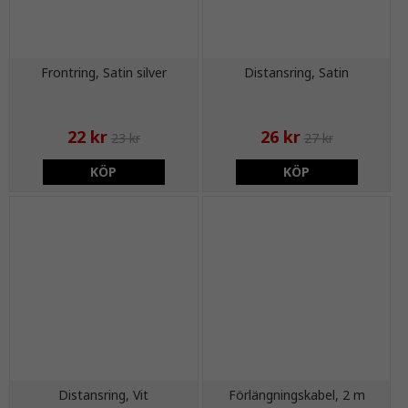
Frontring, Satin silver
Distansring, Satin
22 kr
26 kr
23 kr
27 kr
KÖP
KÖP
Distansring, Vit
Förlängningskabel, 2 m