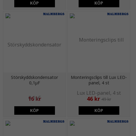
KÖP
KÖP
Störskyddskondensator
Monteringsclips till Lux LED-
0,1µF
panel, 4 st
16 kr
46 kr
49 kr
KÖP
KÖP