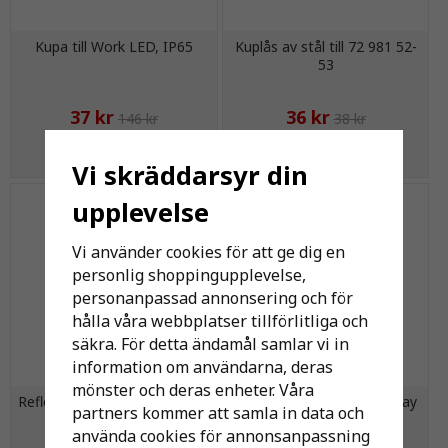
Kupa till Work LED, IP65
Kuplås av stål till 72 981 52-
53
37 kr
36 kr
146 kr
38 kr
KÖP
KÖP
Vi skräddarsyr din
upplevelse
Vi använder cookies för att ge dig en
personlig shoppingupplevelse,
personanpassad annonsering och för
hålla våra webbplatser tillförlitliga och
säkra. För detta ändamål samlar vi in
information om användarna, deras
mönster och deras enheter. Våra
Reflektor, 100/150W, Highbay
Frostat glas, 230W, Highbay
partners kommer att samla in data och
LED
LED
använda cookies för annonsanpassning