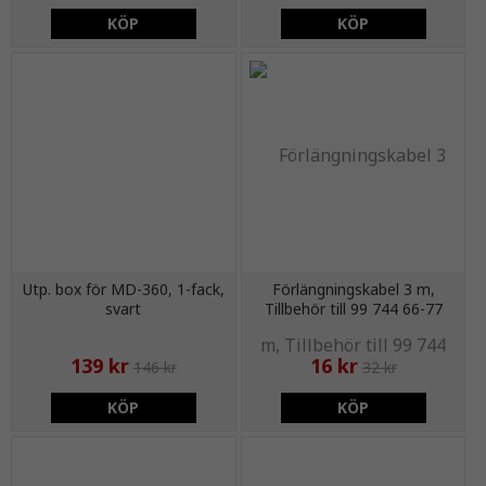
KÖP
KÖP
Utp. box för MD-360, 1-fack,
Förlängningskabel 3 m,
svart
Tillbehör till 99 744 66-77
139 kr
16 kr
146 kr
32 kr
KÖP
KÖP