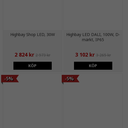
Highbay Shop LED, 30W
Highbay LED DALI, 100W, D-
märkt, IP65
2 824 kr
3 102 kr
2 973 kr
3 265 kr
KÖP
KÖP
-5%
-5%