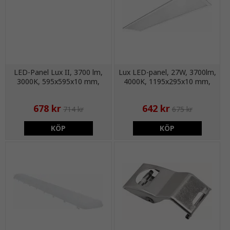
LED-Panel Lux II, 3700 lm,
Lux LED-panel, 27W, 3700lm,
3000K, 595x595x10 mm,
4000K, 1195x295x10 mm,
IP20
Ra≥80, IP20
678 kr
642 kr
714 kr
675 kr
KÖP
KÖP