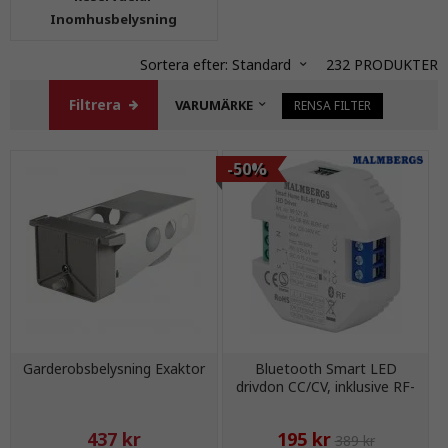
Inomhusbelysning
Sortera efter:
Standard
232
PRODUKTER
Filtrera
VARUMÄRKE
RENSA FILTER
-50%
Garderobsbelysning Exaktor
Bluetooth Smart LED
drivdon CC/CV, inklusive RF-
stöd
437 kr
195 kr
389 kr