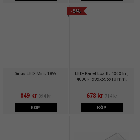
-5%
Sirius LED Mini, 18W
LED-Panel Lux II, 4000 lm,
4000K, 595x595x10 mm,
IP20
849 kr
678 kr
894 kr
714 kr
KÖP
KÖP