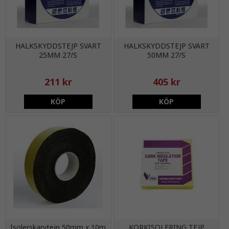
HALKSKYDDSTEJP SVART
HALKSKYDDSTEJP SVART
25MM 27/S
50MM 27/S
211 kr
405 kr
KÖP
KÖP
Isolerskarvtejp 50mm x 10m
KORKISOLERING TEJP