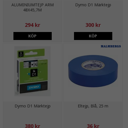
ALUMINIUMTEJP ARM
Dymo D1 Märktejp
48X45,7M
294 kr
300 kr
KÖP
KÖP
Dymo D1 Märktejp
Eltejp, Blå, 25 m
380 kr
36 kr