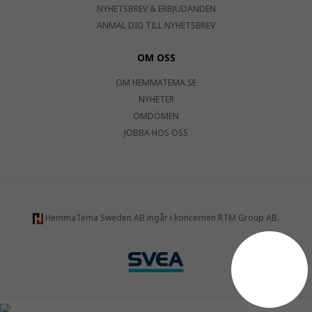
NYHETSBREV & ERBJUDANDEN
ANMÄL DIG TILL NYHETSBREV
OM OSS
OM HEMMATEMA.SE
NYHETER
OMDÖMEN
JOBBA HOS OSS
HemmaTema Sweden AB ingår i koncernen RTM Group AB.