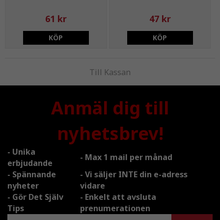
61 kr
47 kr
KÖP
KÖP
Till Kassan
Anmäl dig till
nyhetsbrev!
- Unika
- Max 1 mail per månad
erbjudande
- Spännande
- Vi säljer INTE din e-adress
nyheter
vidare
- Gör Det Själv
- Enkelt att avsluta
Tips
prenumerationen