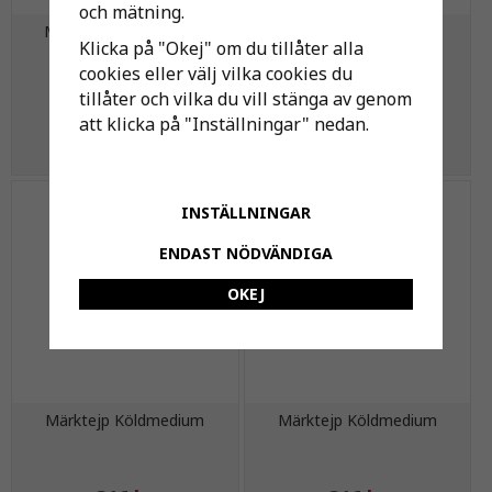
och mätning.
MÄRKTEJP KÖLDBÄR.
MÄRKTEJP KÖLDBÄR.
Klicka på "Okej" om du tillåter alla
RETUR
TILLOPP
cookies eller välj vilka cookies du
tillåter och vilka du vill stänga av genom
221 kr
221 kr
att klicka på "Inställningar" nedan.
KÖP
KÖP
INSTÄLLNINGAR
ENDAST NÖDVÄNDIGA
OKEJ
Märktejp Köldmedium
Märktejp Köldmedium