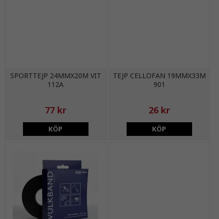
SPORTTEJP 24MMX20M VIT
TEJP CELLOFAN 19MMX33M
112A
901
77 kr
26 kr
KÖP
KÖP