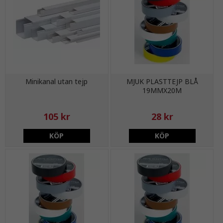
Minikanal utan tejp
MJUK PLASTTEJP BLÅ
19MMX20M
105 kr
28 kr
KÖP
KÖP