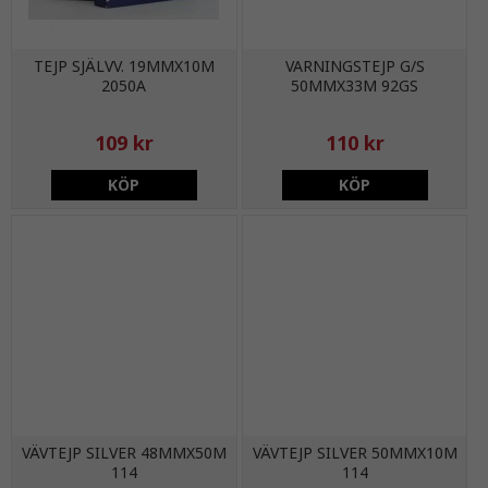
TEJP SJÄLVV. 19MMX10M
VARNINGSTEJP G/S
2050A
50MMX33M 92GS
109 kr
110 kr
KÖP
KÖP
VÄVTEJP SILVER 48MMX50M
VÄVTEJP SILVER 50MMX10M
114
114