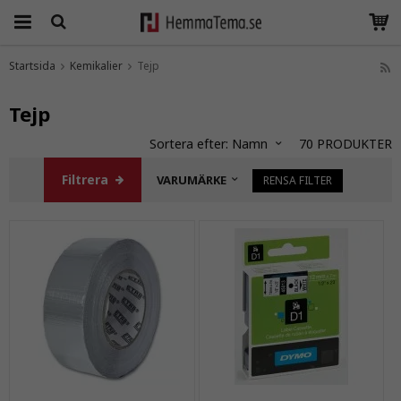
Startsida
Kemikalier
Tejp
Produkten har blivit tillagd i varukorgen
Tejp
Sortera efter:
Namn
70
PRODUKTER
Filtrera
VARUMÄRKE
RENSA FILTER