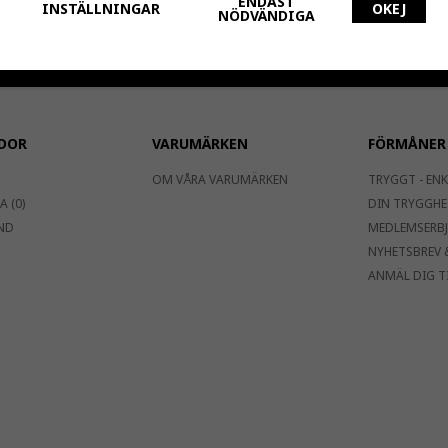
ENDAST
d
INSTÄLLNINGAR
OKEJ
NÖDVÄNDIGA
dress vidare
prenumerationen
DOR
VARUMÄRKEN
FÖRMÅNER
OM VÅRA VARUMÄRKEN
TRYGGT - ENK
 (0)
DIN TRYGGHE
ND
MEDLEMSERB
NYHETSBREV 
ANMÄL DIG T