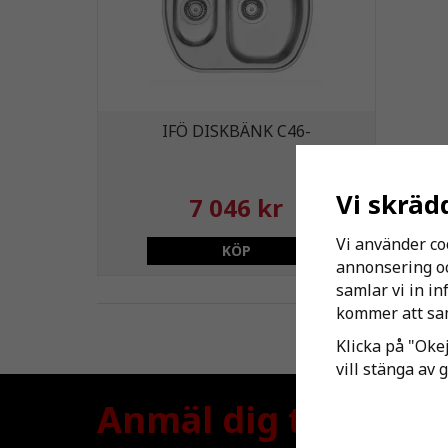
IFÖ DISKBÄNK C46-
Vi skräd
7 046 kr
Vi använder co
KÖP
annonsering och
samlar vi in i
kommer att sam
Klicka på "Okej
vill stänga av 
Anmäl dig till nyhe