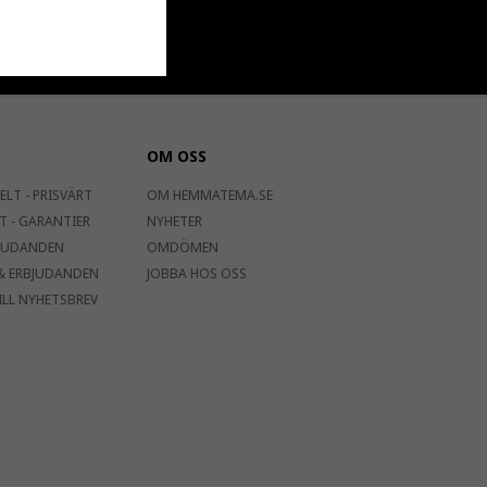
OM OSS
ELT - PRISVÄRT
OM HEMMATEMA.SE
T - GARANTIER
NYHETER
JUDANDEN
OMDÖMEN
& ERBJUDANDEN
JOBBA HOS OSS
ILL NYHETSBREV