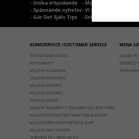
- Unika erbjudande
- Max 1 mail per måna
- Spännande nyheter
- Vi säljer INTE din e-a
- Gör Det Själv Tips
- Enkelt att avsluta 
KUNDSERVICE /CUSTOMER SERVICE
MINA SI
SÅ HÄR HANDLAR DU
LOGGA IN
KÖPGARANTI
ÖNSKELISTA
VILLKOR ALLMÄNNA
AVTALSKU
VILLKOR BETALNING
VILLKOR GARANTI
VILLKOR LEVERANS
VILLKOR ORDER
VILLKOR ÅNGERRÄTT, REKLAMATION & RETURER
VILLKOR PRODUKTINFORMATION & BILDER
VILLKOR PERSONUPPGIFTER & GDPR
VILLKOR SMS UTSKICK
SHIPPING EU / VERSAND EU