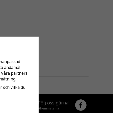
sonanpassad
tta ändamål
 Våra partners
mätning.
er och vilka du
Följ oss gärna!
#hemmatema