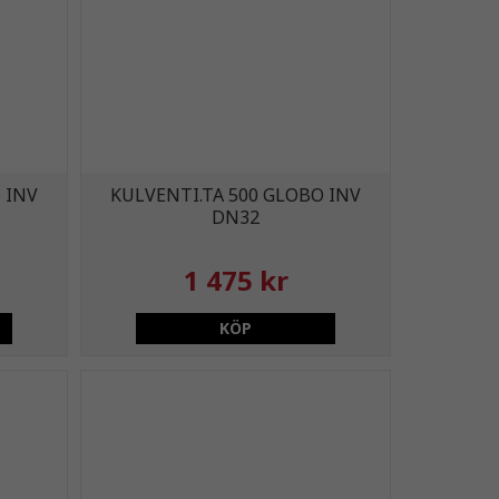
 INV
KULVENTI.TA 500 GLOBO INV
DN32
1 475 kr
KÖP