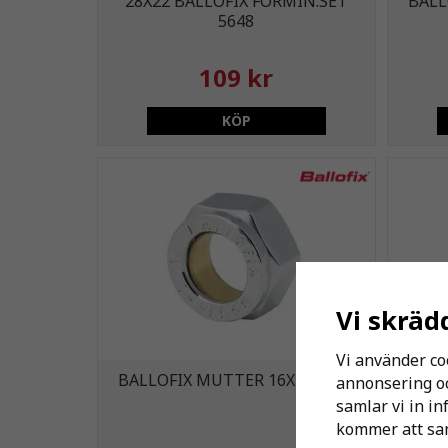
28X22 BALLOFIX FÖRMIN.SET
BALL
5648
109 kr
KÖP
Vi skräd
Vi använder co
BALLOFIX MUTTER 16XR15 FKR
BALLO
annonsering och
samlar vi in i
kommer att sam