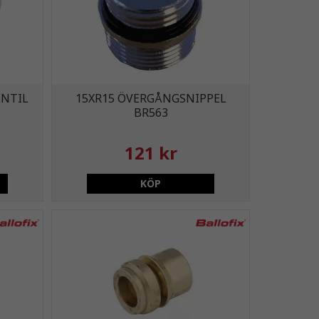
ENTIL
15XR15 ÖVERGÅNGSNIPPEL
BR563
121 kr
KÖP