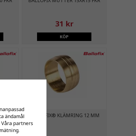
0 FKR
BALLOFIX MUTTER 15XR15 FKR
31 kr
KÖP
sonanpassad
0 MM
BALLOFIX® KLÄMRING 12 MM
tta ändamål
 Våra partners
mätning.