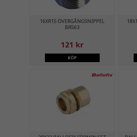
16XR15 ÖVERGÅNGSNIPPEL
18X
BR563
121 kr
KÖP