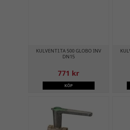
KULVENTI.TA 500 GLOBO INV
KUL
DN15
771 kr
KÖP