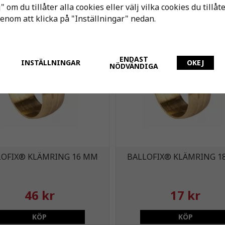
38 kr
19 kr
" om du tillåter alla cookies eller välj vilka cookies du tillåt
genom att klicka på "Inställningar" nedan.
KÖP
KÖP
ENDAST
INSTÄLLNINGAR
OKEJ
NÖDVÄNDIGA
LOFIX® KLÄMRING 16 MM
BALLOFIX® KLÄMRING 1
46 kr
17 kr
KÖP
KÖP