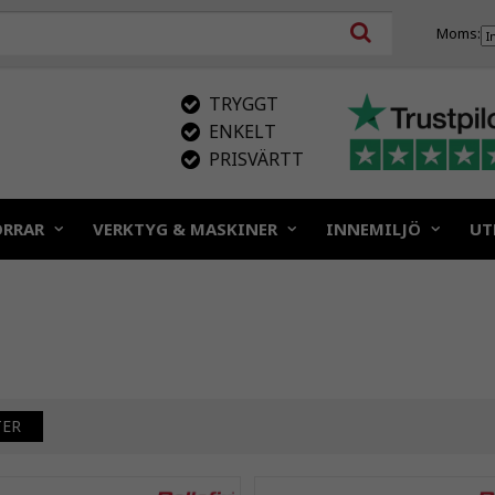
Moms:
TRYGGT
ENKELT
PRISVÄRTT
ÖRRAR
VERKTYG & MASKINER
INNEMILJÖ
UT
TER