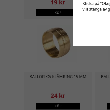
19 kr
Klicka på "Okej
vill stänga av 
KÖP
BALLOFIX® KLÄMRING 15 MM
BAL
24 kr
KÖP