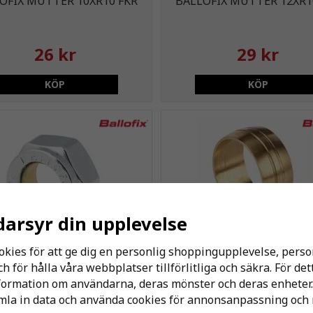
OFIX MUTTER 10XR10 FKR
BALLOFIX MUTTER 12XR1
26 kr
29 kr
KÖP
KÖP
darsyr din upplevelse
okies för att ge dig en personlig shoppingupplevelse, per
FIX MUTTER 18XM28X1.5 F
BALLOFIX® KLÄMRING 1
 för hålla våra webbplatser tillförlitliga och säkra. För de
nformation om användarna, deras mönster och deras enheter.
la in data och använda cookies för annonsanpassning och 