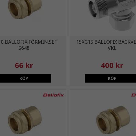
10 BALLOFIX FÖRMIN.SET
15XG15 BALLOFIX BACKV
5648
VKL
66 kr
400 kr
KÖP
KÖP