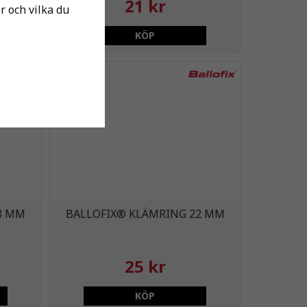
21 kr
er och vilka du
KÖP
8 MM
BALLOFIX® KLÄMRING 22 MM
25 kr
KÖP