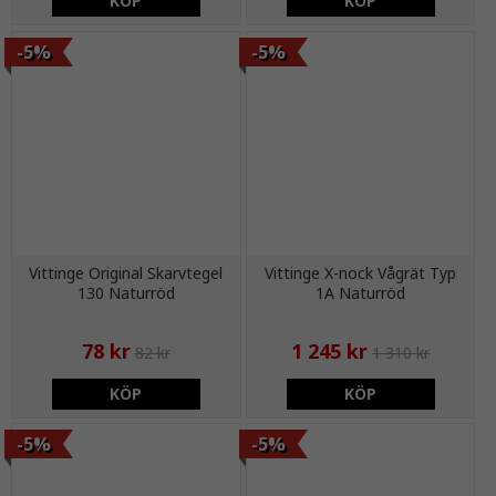
KÖP
KÖP
-5%
-5%
Vittinge Original Skarvtegel
Vittinge X-nock Vågrät Typ
130 Naturröd
1A Naturröd
78 kr
1 245 kr
82 kr
1 310 kr
KÖP
KÖP
-5%
-5%