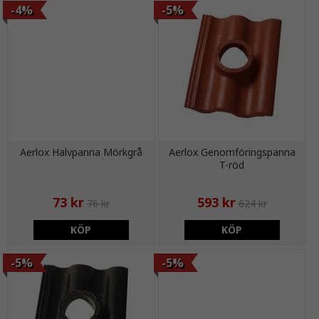
-4%
-5%
Aerlox Halvpanna Mörkgrå
Aerlox Genomföringspanna
T-röd
73 kr
593 kr
76 kr
624 kr
KÖP
KÖP
-5%
-5%