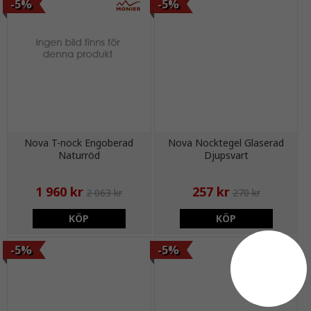
-5%
-5%
Nova T-nock Engoberad
Nova Nocktegel Glaserad
Naturröd
Djupsvart
1 960 kr
257 kr
2 063 kr
270 kr
KÖP
KÖP
-5%
-5%