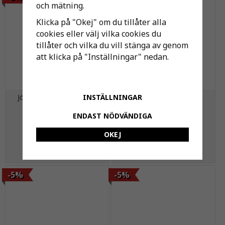
och mätning.
Klicka på "Okej" om du tillåter alla
cookies eller välj vilka cookies du
tillåter och vilka du vill stänga av genom
att klicka på "Inställningar" nedan.
INSTÄLLNINGAR
Jönåker Ändnock Början
Jönåker X-nock Vågrät
Protector Svart
Protector Tegelröd
ENDAST NÖDVÄNDIGA
311 kr
775 kr
327 kr
815 kr
OKEJ
KÖP
KÖP
-5%
-5%