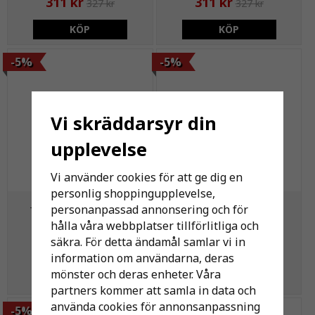
311 kr
311 kr
327 kr
327 kr
KÖP
KÖP
-5%
-5%
Vi skräddarsyr din
upplevelse
Vi använder cookies för att ge dig en
personlig shoppingupplevelse,
Jönåker Ändnock Slut
Aerlox Ändnock Slut
personanpassad annonsering och för
Protector Svart
Protector Mörkgrå
hålla våra webbplatser tillförlitliga och
säkra. För detta ändamål samlar vi in
311 kr
311 kr
327 kr
327 kr
information om användarna, deras
mönster och deras enheter. Våra
KÖP
KÖP
partners kommer att samla in data och
använda cookies för annonsanpassning
-5%
-5%