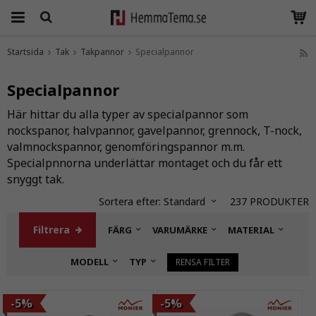
Startsida
Tak
Takpannor
Specialpannor
Produkten har blivit tillagd i varukorgen
Specialpannor
Här hittar du alla typer av specialpannor som
nockspanor, halvpannor, gavelpannor, grennock, T-nock,
valmnockspannor, genomföringspannor m.m.
Specialpnnorna underlättar montaget och du får ett
snyggt tak.
Sortera efter:
Standard
237
PRODUKTER
Filtrera
FÄRG
VARUMÄRKE
MATERIAL
MODELL
TYP
RENSA FILTER
-5%
-5%