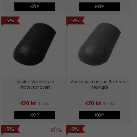
KÖP
KÖP
-5%
-5%
Jönåker Valmbörjan
Aerlox Valmbörjan Protector
Protector Svart
Mörkgrå
420 kr
420 kr
442 kr
442 kr
KÖP
KÖP
-5%
-5%