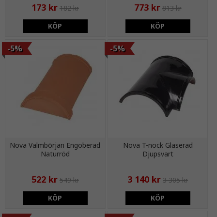
173 kr
773 kr
182 kr
813 kr
KÖP
KÖP
-5%
-5%
Nova Valmbörjan Engoberad
Nova T-nock Glaserad
Naturröd
Djupsvart
522 kr
3 140 kr
549 kr
3 305 kr
KÖP
KÖP