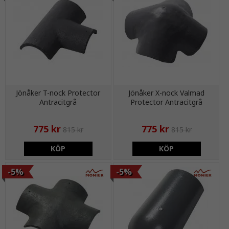
Jönåker T-nock Protector
Jönåker X-nock Valmad
Antracitgrå
Protector Antracitgrå
775 kr
775 kr
815 kr
815 kr
KÖP
KÖP
-5%
-5%