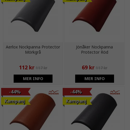
Aerlox Nockpanna Protector
Jönåker Nockpanna
Mörkgrå
Protector Röd
112 kr
69 kr
117 kr
117 kr
MER INFO
MER INFO
-44%
-44%
Kampanj
Kampanj