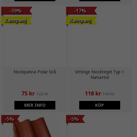
-39%
-17%
Kampanj
Kampanj
Nockpanna Polar Grå
Vittinge Nocktegel Typ 1
Naturröd
75 kr
118 kr
122 kr
143 kr
MER INFO
KÖP
-5%
-5%