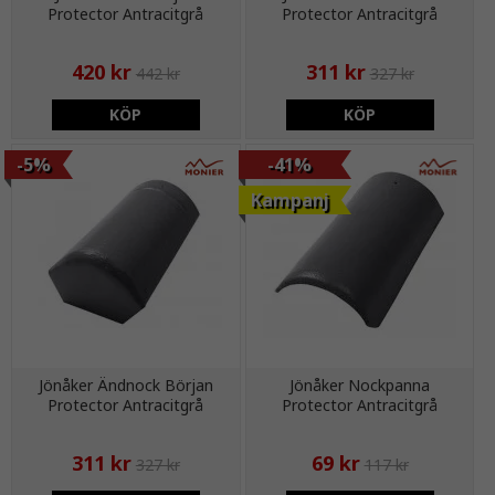
Protector Antracitgrå
Protector Antracitgrå
420 kr
311 kr
442 kr
327 kr
KÖP
KÖP
-5%
-41%
Kampanj
Jönåker Ändnock Början
Jönåker Nockpanna
Protector Antracitgrå
Protector Antracitgrå
311 kr
69 kr
327 kr
117 kr