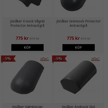
Jönåker X-nock Vågrät
Jönåker Grennock Protector
Protector Antracitgrå
Antracitgrå
775 kr
775 kr
815 kr
815 kr
KÖP
KÖP
-5%
-5%
Jönåker Valmbörjan
Jönåker Ändnock Slut