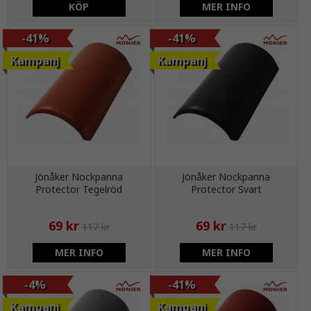
KÖP
MER INFO
-41%
-41%
Kampanj
Kampanj
Jönåker Nockpanna
Jönåker Nockpanna
Protector Tegelröd
Protector Svart
69 kr
69 kr
117 kr
117 kr
MER INFO
MER INFO
-4%
-41%
Kampanj
Kampanj