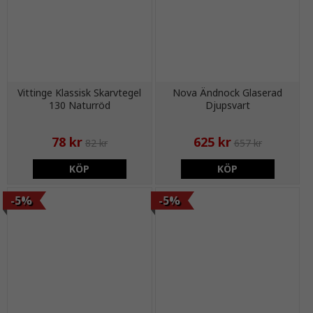
Vittinge Klassisk Skarvtegel
Nova Ändnock Glaserad
130 Naturröd
Djupsvart
78 kr
625 kr
82 kr
657 kr
KÖP
KÖP
-5%
-5%