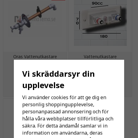
Oras Vattenutkastare
Vattenutkastare
Vi skräddarsyr din
2 508 kr
2 141 kr
upplevelse
KÖP
KÖP
Vi använder cookies för att ge dig en
personlig shoppingupplevelse,
personanpassad annonsering och för
hålla våra webbplatser tillförlitliga och
säkra. För detta ändamål samlar vi in
information om användarna, deras