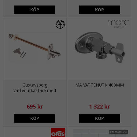
KÖP
KÖP
Gustavsberg
MA VATTENUTK 400MM
vattenutkastare med
backventil och nyckel
695 kr
1 322 kr
KÖP
KÖP