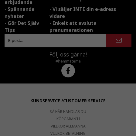
erbjudande
- Spännande
- Vi säljer INTE din e-adress
nyheter
vidare
- Gör Det Själv
- Enkelt att avsluta
Tips
prenumerationen
Följ oss gärna!
#hemmatema
KUNDSERVICE /CUSTOMER SERVICE
SÅ HÄR HANDLAR DU
KÖPGARANTI
VILLKOR ALLMÄNNA
VILLKOR BETALNING