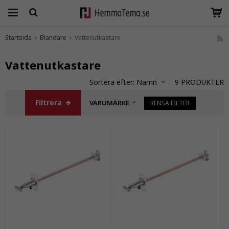
Startsida
Blandare
Vattenutkastare
Produkten har blivit tillagd i varukorgen
Vattenutkastare
Sortera efter:
Namn
9
PRODUKTER
Filtrera
VARUMÄRKE
RENSA FILTER