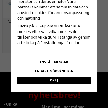
mönster och deras enheter. Våra
partners kommer att samla in data och
använda cookies för annonsanpassning
och mätning.
VATTENUTKASTARSKÅP
Klicka på "Okej" om du tillåter alla
250X250X70
cookies eller välj vilka cookies du
tillåter och vilka du vill stänga av genom
1 429 kr
att klicka på "Inställningar" nedan.
KÖP
INSTÄLLNINGAR
Till Kassan
ENDAST NÖDVÄNDIGA
Anmäl dig till
OKEJ
nyhetsbrev!
- Unika
- Max 1 mail per månad