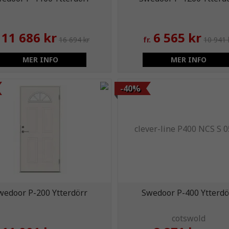
11 686 kr
6 565 kr
16 694 kr
fr.
10 941 
MER INFO
MER INFO
-40%
wedoor P-200 Ytterdörr
Swedoor P-400 Ytterdö