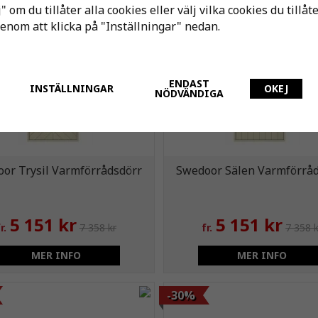
" om du tillåter alla cookies eller välj vilka cookies du tillåt
-30%
genom att klicka på "Inställningar" nedan.
ENDAST
INSTÄLLNINGAR
OKEJ
NÖDVÄNDIGA
or Trysil Varmförrådsdörr
Swedoor Sälen Varmförrå
5 151 kr
5 151 kr
r.
7 358 kr
fr.
7 358 k
MER INFO
MER INFO
-30%