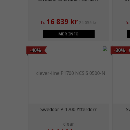
16 839 kr
fr.
24 055 kr
fr.
MER INFO
-40%
-30%
Swedoor P-1700 Ytterdörr
S