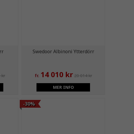
rr
Swedoor Albinoni Ytterdörr
14 010 kr
 kr
fr.
20 014 kr
MER INFO
-30%