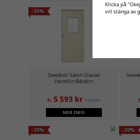
Klicka på "Okej
-30%
-30%
vill stänga av 
Swedoor Sälen Glasad
Swedo
Varmförrådsdörr
5 593 kr
fr.
7 990 kr
f
MER INFO
-30%
-30%