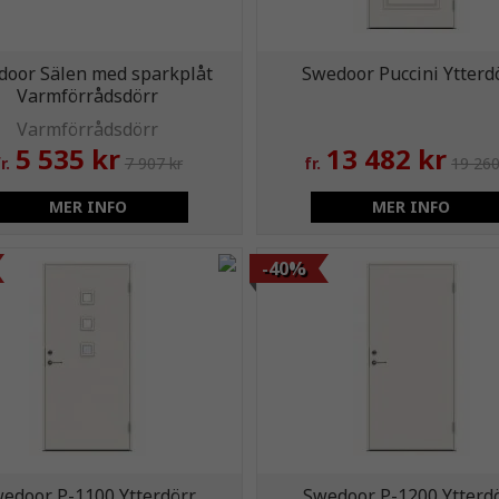
door Sälen med sparkplåt
Swedoor Puccini Ytterd
Varmförrådsdörr
5 535 kr
13 482 kr
r.
7 907 kr
fr.
19 260
MER INFO
MER INFO
-40%
edoor P-1100 Ytterdörr
Swedoor P-1200 Ytterd