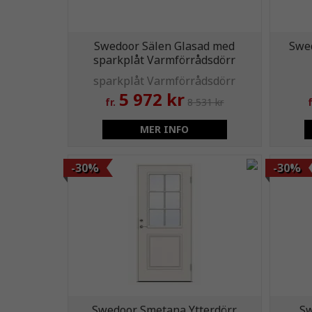
Swedoor Sälen Glasad med
Swe
sparkplåt Varmförrådsdörr
5 972 kr
fr.
8 531 kr
f
MER INFO
-30%
-30%
Swedoor Smetana Ytterdörr
Sw