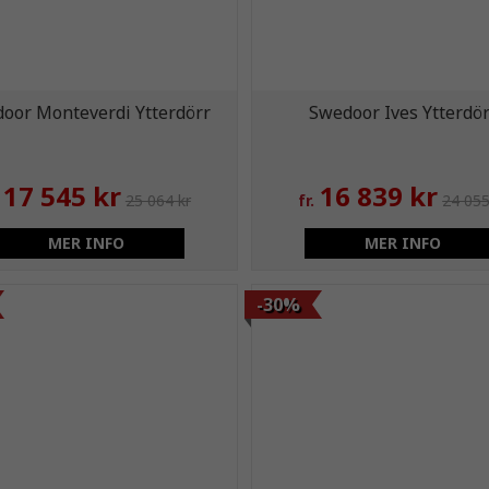
oor Monteverdi Ytterdörr
Swedoor Ives Ytterdör
17 545 kr
16 839 kr
25 064 kr
fr.
24 055
MER INFO
MER INFO
-30%