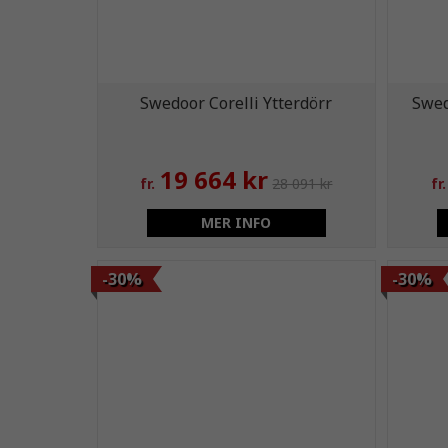
Swedoor Corelli Ytterdörr
Swed
19 664 kr
fr.
28 091 kr
fr.
MER INFO
-30%
-30%