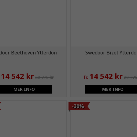
door Beethoven Ytterdörr
Swedoor Bizet Ytterdö
14 542 kr
14 542 kr
20 775 kr
fr.
20 775
MER INFO
MER INFO
-30%