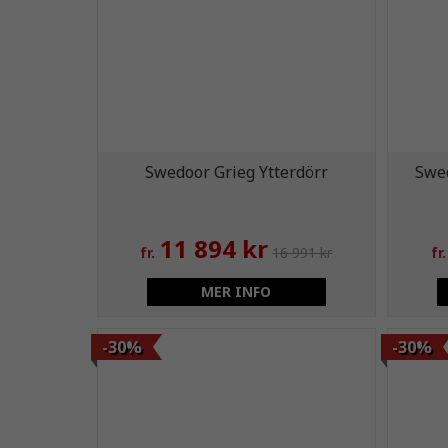
Swedoor Grieg Ytterdörr
Swe
11 894 kr
fr.
16 991 kr
fr.
MER INFO
-30%
-30%