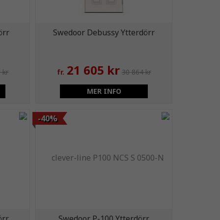
örr
Swedoor Debussy Ytterdörr
21 605 kr
 kr
fr.
30 864 kr
MER INFO
-40%
örr
Swedoor P-100 Ytterdörr