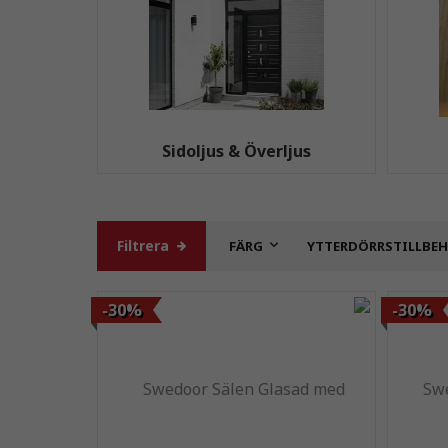
Sidoljus & Överljus
Filtrera
FÄRG
YTTERDÖRRSTILLBE
-30%
-30%