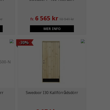
6 565 kr
kr
fr.
10 941 kr
MER INFO
-30%
rr
Swedoor I30 Kallförrådsdörr