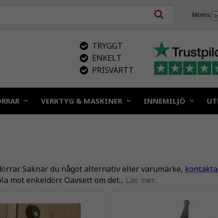
Moms:
TRYGGT
ENKELT
PRISVÄRTT
ÖRRAR
VERKTYG & MASKINER
INNEMILJÖ
UT
dörrar. Saknar du något alternativ eller varumärke,
kontakta
bla mot enkeldörr. Oavsett om det...
Läs mer...