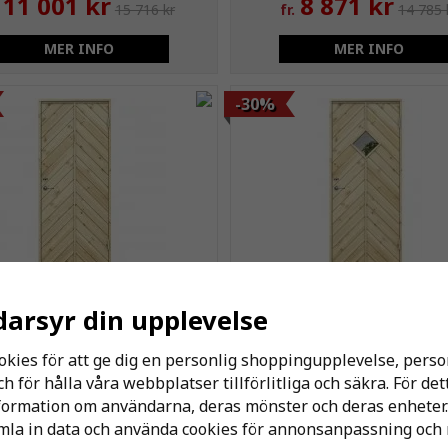
11 001 kr
8 871 kr
15 716 kr
fr.
14 785 
MER INFO
MER INFO
-30%
door I40 Kallförrådsdörr
Swedoor I40G Kallförråd
darsyr din upplevelse
okies för att ge dig en personlig shoppingupplevelse, per
2 841 kr
3 074 kr
 för hålla våra webbplatser tillförlitliga och säkra. För de
r.
4 058 kr
fr.
4 392 k
nformation om användarna, deras mönster och deras enheter.
la in data och använda cookies för annonsanpassning och 
MER INFO
MER INFO