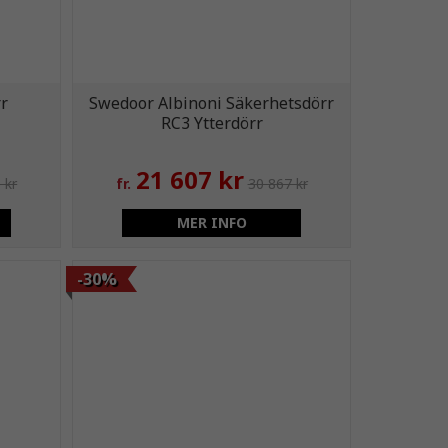
r
Swedoor Albinoni Säkerhetsdörr
RC3 Ytterdörr
21 607 kr
 kr
fr.
30 867 kr
MER INFO
-30%