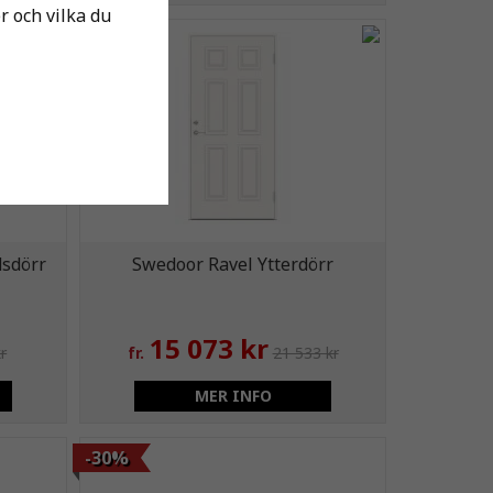
er och vilka du
-30%
dsdörr
Swedoor Ravel Ytterdörr
15 073 kr
r
fr.
21 533 kr
MER INFO
-30%