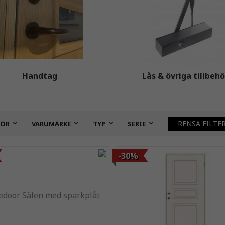
Handtag
Lås & övriga tillbehö
RENSA FILTE
HÖR
VARUMÄRKE
TYP
SERIE
-30%