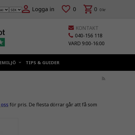
Logga in
0
0
0 kr
KONTAKT
040-156 118
VARD 9:00-16:00
EMILJÖ
TIPS & GUIDER
 oss
för pris. De flesta dörrar går att få som