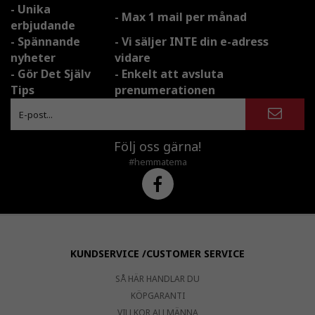
- Unika
- Max 1 mail per månad
erbjudande
- Spännande
- Vi säljer INTE din e-adress
nyheter
vidare
- Gör Det Själv
- Enkelt att avsluta
Tips
prenumerationen
Följ oss gärna!
#hemmatema
KUNDSERVICE /CUSTOMER SERVICE
SÅ HÄR HANDLAR DU
KÖPGARANTI
VILLKOR ALLMÄNNA