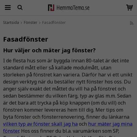
Startsida
Fönster
Fasadfönster
Produkten har blivit tillagd i varukorgen
Fasadfönster
Hur väljer och mäter jag fönster?
I de flesta hus som är byggda innan 80-talet är det inte
standard mått eller så kallade modulmått, utan
storleken på fönstret kan variera. Därför har vi ett unikt
design verktyg när du beställer nytt fönster hos oss. Du
anger själv exakt det måttet du vill ha på fönstret och
sedan bestämmer du vilken färg, typ av glas m.m. Sedan
är det bara att trycka på köp knappen (om du vill) och
fönstren kommer levereras hem till dig. Mer tips om
byta fönster och fönsterrenovering, finner du länkarna
vilken typ av fönster skall jag ha
och
hur mäter jag mina
fönster
. Hos oss finner du bl.a. varumärken som SP,