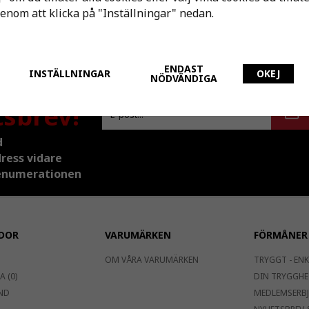
er annulleras. Läs mer under "Ångerätt & Returer".
genom att klicka på "Inställningar" nedan.
rustade. Ibland visas hela produkten som en del ingår i el
ingår då inte i det köpet. Produkten på en bilden kan ocks
verkligheten, läs produktbeskrivning och specifikationer
ENDAST
INSTÄLLNINGAR
OKEJ
NÖDVÄNDIGA
tsbrev!
d
dress vidare
prenumerationen
DOR
VARUMÄRKEN
FÖRMÅNER
OM VÅRA VARUMÄRKEN
TRYGGT - ENK
 (0)
DIN TRYGGHE
ND
MEDLEMSERB