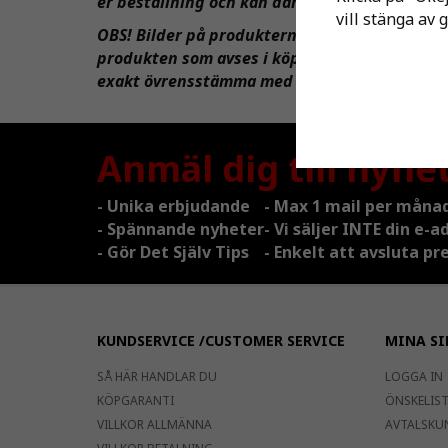
er beställning och kan därmed inte ändras ell
vill stänga av 
OBS! Bilder på produkterna kan vara extra ut
produkten som avses i köpet, dessa produkter 
exakt övrensstämma med levererad produkt i 
Anmäl dig till nyhe
- Unika erbjudande
- Max 1 mail per måna
- Spännande nyheter
- Vi säljer INTE din e-a
- Gör Det Själv Tips
- Enkelt att avsluta 
KUNDSERVICE /CUSTOMER SERVICE
MINA SI
SÅ HÄR HANDLAR DU
LOGGA IN
KÖPGARANTI
ÖNSKELISTA
VILLKOR ALLMÄNNA
AVTALSKU