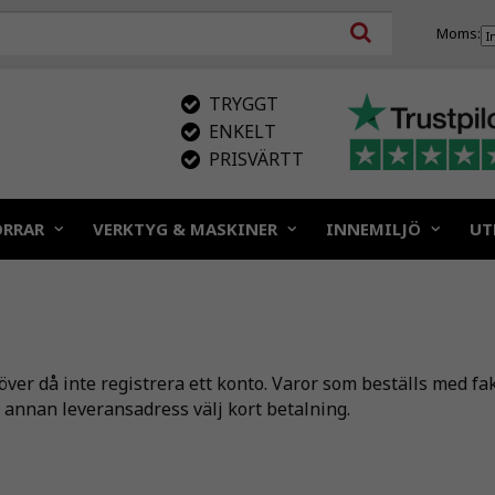
Moms:
TRYGGT
ENKELT
PRISVÄRTT
ÖRRAR
VERKTYG & MASKINER
INNEMILJÖ
UT
er då inte registrera ett konto. Varor som beställs med fak
ha annan leveransadress välj kort betalning.