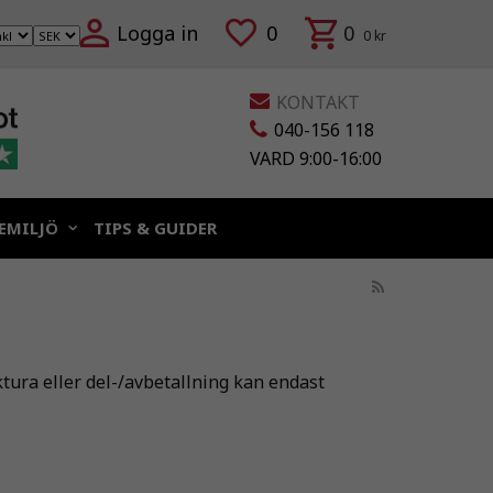
Logga in
0
0
0 kr
KONTAKT
040-156 118
VARD 9:00-16:00
EMILJÖ
TIPS & GUIDER
tura eller del-/avbetallning kan endast