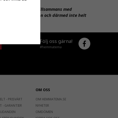
ler andra produkter tillsammans med
å vara en illustration och därmed inte helt
 noggrant.
Följ oss gärna!
#hemmatema
OM OSS
ELT - PRISVÄRT
OM HEMMATEMA.SE
T - GARANTIER
NYHETER
JUDANDEN
OMDÖMEN