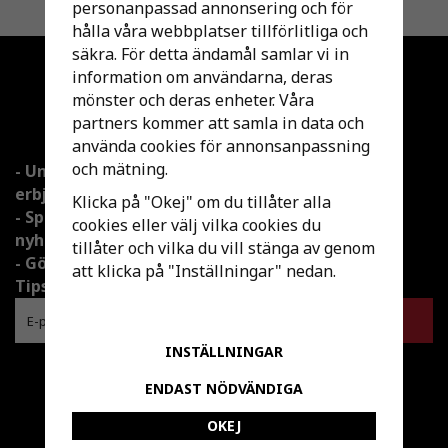
personanpassad annonsering och för
Till Kassan
hålla våra webbplatser tillförlitliga och
säkra. För detta ändamål samlar vi in
Anmäl dig till
information om användarna, deras
mönster och deras enheter. Våra
nyhetsbrev!
partners kommer att samla in data och
använda cookies för annonsanpassning
och mätning.
- Unika
- Max 1 mail per månad
erbjudande
Klicka på "Okej" om du tillåter alla
- Spännande
- Vi säljer INTE din e-adress
cookies eller välj vilka cookies du
nyheter
vidare
tillåter och vilka du vill stänga av genom
- Gör Det Själv
- Enkelt att avsluta
att klicka på "Inställningar" nedan.
Tips
prenumerationen
INSTÄLLNINGAR
Följ oss gärna!
ENDAST NÖDVÄNDIGA
#hemmatema
OKEJ