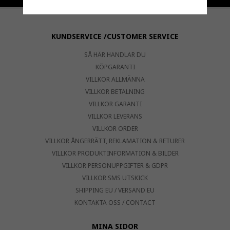
KUNDSERVICE /CUSTOMER SERVICE
SÅ HÄR HANDLAR DU
KÖPGARANTI
VILLKOR ALLMÄNNA
VILLKOR BETALNING
VILLKOR GARANTI
VILLKOR LEVERANS
VILLKOR ORDER
VILLKOR ÅNGERRÄTT, REKLAMATION & RETURER
VILLKOR PRODUKTINFORMATION & BILDER
VILLKOR PERSONUPPGIFTER & GDPR
VILLKOR SMS UTSKICK
SHIPPING EU / VERSAND EU
KONTAKTA OSS / CONTACT
MINA SIDOR