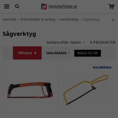
Startsida
Arbetskläder & verktyg
Handverktyg
Sågverktyg
Produkten har blivit tillagd i varukorgen
Sågverktyg
Sortera efter:
Namn
6
PRODUKTER
Filtrera
VARUMÄRKE
RENSA FILTER