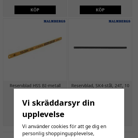
KÖP
KÖP
Reservblad HSS BI-metall
Reservblad, SK4-stål, 24T, 10
24T, 2 st
st
Vi skräddarsyr din
43 kr
57 kr
upplevelse
KÖP
KÖP
Vi använder cookies för att ge dig en
personlig shoppingupplevelse,