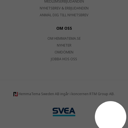
MEDLEMSERBJUDANDEN
NYHETSBREV & ERBJUDANDEN
ANMÄL DIG TILL NYHETSBREV
OM OSS
OM HEMMATEMA.SE
NYHETER
OMDÖMEN
JOBBA HOS OSS
HemmaTema Sweden AB ingår i koncernen RTM Group AB.