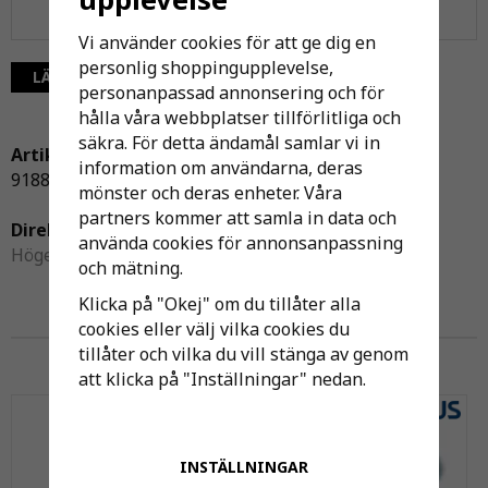
Vi använder cookies för att ge dig en
personlig shoppingupplevelse,
LÄGG I ÖNSKELISTA
personanpassad annonsering och för
hålla våra webbplatser tillförlitliga och
säkra. För detta ändamål samlar vi in
Artikelnummer:
information om användarna, deras
9188706
mönster och deras enheter. Våra
partners kommer att samla in data och
Direktlänk:
använda cookies för annonsanpassning
Högerklicka och kopiera adressen
och mätning.
Klicka på "Okej" om du tillåter alla
cookies eller välj vilka cookies du
Andra har även köpt
tillåter och vilka du vill stänga av genom
att klicka på "Inställningar" nedan.
INSTÄLLNINGAR