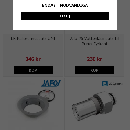
ENDAST NÖDVÄNDIGA
OKEJ
LK Kalibreringssats UNI
Alfa-75 Vattenlåsinsats till
Purus Fyrkant
346 kr
230 kr
KÖP
KÖP