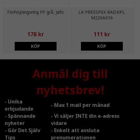
Förhöjningsring PF grå, Jafo
LK PRESSPEX RAD.KPL
M22XAX16
178 kr
111 kr
KÖP
KÖP
Anmäl dig till
nyhetsbrev!
- Unika
- Max 1 mail per månad
erbjudande
- Spännande
- Vi säljer INTE din e-adress
nyheter
vidare
- Gör Det Själv
- Enkelt att avsluta
Tips
prenumerationen