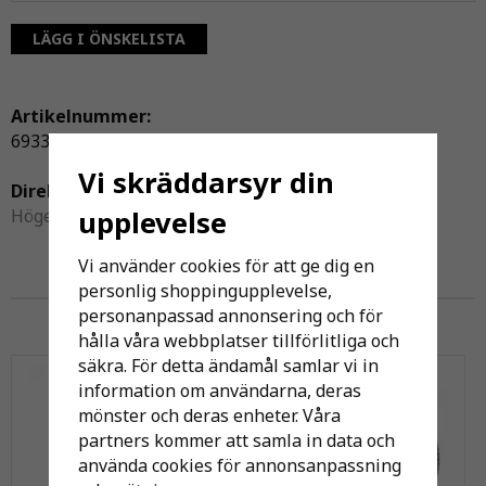
LÄGG I ÖNSKELISTA
Artikelnummer:
6933450
Vi skräddarsyr din
Direktlänk:
Högerklicka och kopiera adressen
upplevelse
Vi använder cookies för att ge dig en
personlig shoppingupplevelse,
Andra har även köpt
personanpassad annonsering och för
hålla våra webbplatser tillförlitliga och
säkra. För detta ändamål samlar vi in
information om användarna, deras
mönster och deras enheter. Våra
partners kommer att samla in data och
använda cookies för annonsanpassning