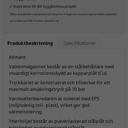
Inspiration till ditt bygghemma projekt
*Gäller ej produkter med leveranstid längre än 3 dagar (dvs beställningsvaror)eller produkter
som anpassats efter kundens beställning
Produktbeskrivning
Specifikationer
Allmänt
Vattenmagasinet består av en stålbehållare med
invändigt korrosionsskydd av kopparplåt (Cu).
Tryckkärlet är konstruerat och tillverkat för ett
maximalt avsäkringstryck på 10 bar.
Varmvattenberedaren är isolerat med EPS
(miljövänlig cell- plast), vilket ger god
värmeisolering.
Ytterhöljet består av pulverlackerad stålplåt och
bakstycket av galvaniserad stålplåt.