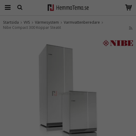
Startsida
VVS
Värmesystem
Varmvattenberedare
Nibe Compact 300 Koppar Steatit
Produkten har blivit tillagd i varukorgen