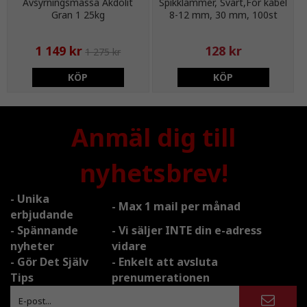
Avsyrningsmassa Akdolit
Spikklammer, Svart,För kabel
Gran 1 25kg
8-12 mm, 30 mm, 100st
1 149 kr
128 kr
1 275 kr
KÖP
KÖP
Anmäl dig till
nyhetsbrev!
- Unika
- Max 1 mail per månad
erbjudande
- Spännande
- Vi säljer INTE din e-adress
nyheter
vidare
- Gör Det Själv
- Enkelt att avsluta
Tips
prenumerationen