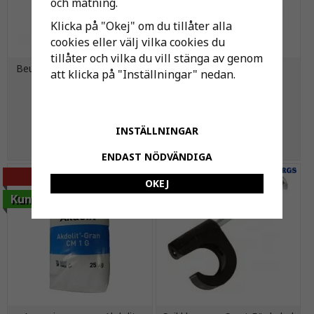
och mätning.
Klicka på "Okej" om du tillåter alla
cookies eller välj vilka cookies du
tillåter och vilka du vill stänga av genom
Beulco Filterbehållare Stora
Filter till Kulventil 15/20
att klicka på "Inställningar" nedan.
Björn
525 kr
121 kr
INSTÄLLNINGAR
KÖP
KÖP
ENDAST NÖDVÄNDIGA
-10%
OKEJ
Kundfavorit