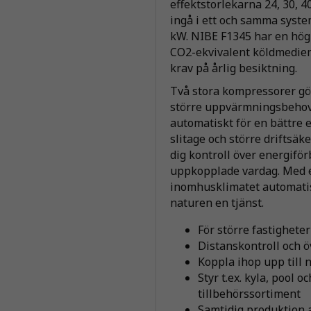
effektstorlekarna 24, 30, 4
ingå i ett och samma syste
kW. NIBE F1345 har en hög
CO2-ekvivalent köldmedie
krav på årlig besiktning.
Två stora kompressorer gö
större uppvärmningsbehov
automatiskt för en bättre e
slitage och större driftsäk
dig kontroll över energiför
uppkopplade vardag. Med et
inomhusklimatet automatis
naturen en tjänst.
För större fastigheter
Distanskontroll och 
Koppla ihop upp till 
Styr t.ex. kyla, pool
tillbehörssortiment
Samtidig produktion a