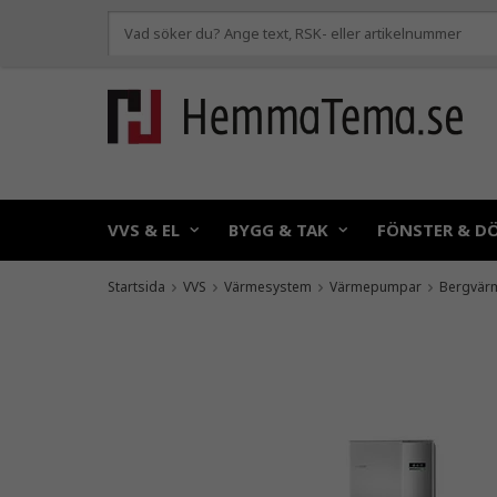
VVS & EL
BYGG & TAK
FÖNSTER & D
Startsida
VVS
Värmesystem
Värmepumpar
Bergvär