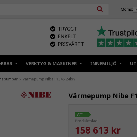
Moms:
TRYGGT
ENKELT
PRISVÄRTT
ÖRRAR
VERKTYG & MASKINER
INNEMILJÖ
UT
mepumpar
Värmepump Nibe F1345 24kW
Värmepump Nibe F
++
A
Produktblad
158 613 kr