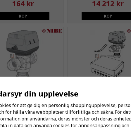
164 kr
14 212 kr
KÖP
KÖP
darsyr din upplevelse
VST11 Varmvattenstyrning
NIBE POOL 40 -
Pooluppvärmning
okies för att ge dig en personlig shoppingupplevelse, per
 för hålla våra webbplatser tillförlitliga och säkra. För de
3 178 kr
5 274 kr
nformation om användarna, deras mönster och deras enheter.
la in data och använda cookies för annonsanpassning och 
KÖP
KÖP