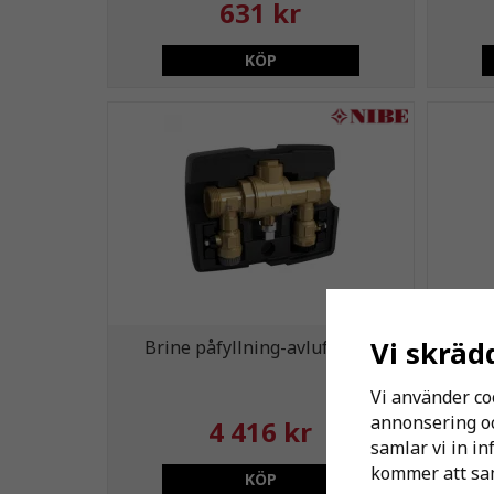
631 kr
KÖP
Vi skräd
Brine påfyllning-avluftning.
NIBE 
Vi använder co
annonsering och
4 416 kr
samlar vi in i
kommer att sam
KÖP