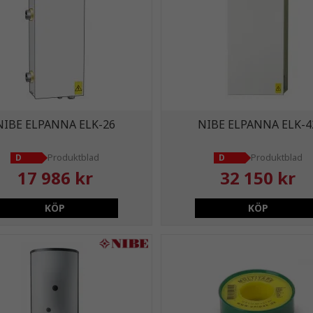
NIBE ELPANNA ELK-26
NIBE ELPANNA ELK-4
Produktblad
Produktblad
D
D
17 986 kr
32 150 kr
KÖP
KÖP