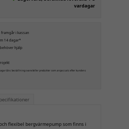
vardagar
öp framgår i kassan
nom 14 dagar*
u behöver hjälp
rojekt
 dagar (dvs beställningsvaror)eller produkter som anpassats efter kundens
pecifikationer
 och flexibel bergvärmepump som finns i