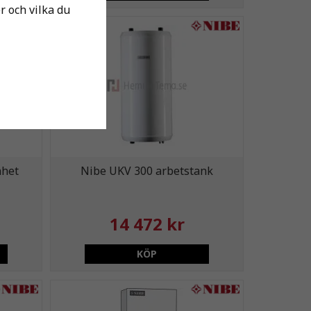
er och vilka du
nhet
Nibe UKV 300 arbetstank
14 472 kr
KÖP