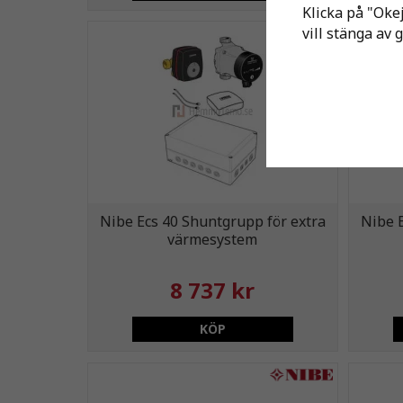
Klicka på "Okej
vill stänga av 
Nibe Ecs 40 Shuntgrupp för extra
Nibe 
värmesystem
8 737 kr
KÖP