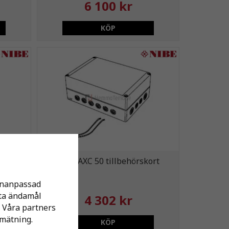
6 100 kr
KÖP
Nibe AXC 50 tillbehörskort
sonanpassad
tta ändamål
4 302 kr
 Våra partners
mätning.
KÖP