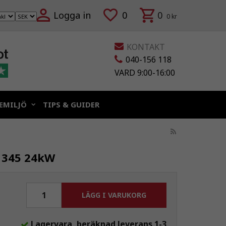
Logga in
0
0
0 kr
KONTAKT
040-156 118
VARD 9:00-16:00
EMILJÖ
TIPS & GUIDER
1345 24kW
LÄGG I VARUKORG
Lagervara, beräknad leverans 1-3