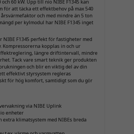
0 och 60 kW. Upp till nio NIBE F1345 kan
m för att täcka ett effektbehov på max 540
 årsvärmefaktor och med mindre än 5 ton
mängd per kylmodul har NIBE F1345 inget
r NIBE F1345 perfekt för fastigheter med
. Kompressorerna kopplas in och ur
ffektreglering, längre driftintervall, mindre
erhet. Tack vare smart teknik ger produkten
brukningen och blir en viktig del av din
t effektivt styrsystem regleras
kt för hög komfort, samtidigt som du gör
övervakning via NIBE Uplink
nio enheter
 och extra klimatsystem med NIBEs breda
v t.ex. värme och varmvatten