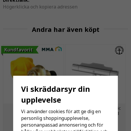
Direktlänk:
Högerklicka och kopiera adressen
Andra har även köpt
Kundfavorit
Vi skräddarsyr din
upplevelse
MMA Nia insats AGA
Duschblandare Nya Nautic
Vi använder cookies för att ge dig en
Thermopanels 1 Rörs
40cc med anslutning ned
personlig shoppingupplevelse,
personanpassad annonsering och för
221 kr
1 931 kr