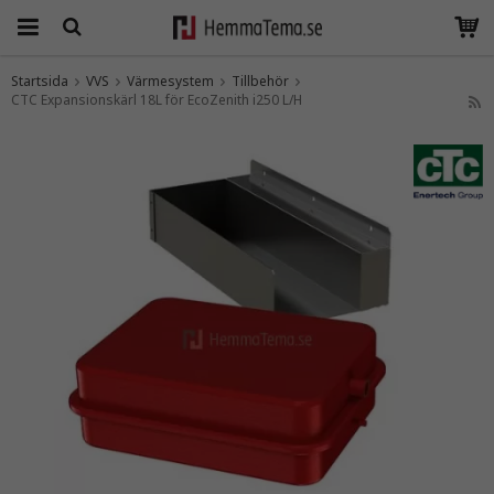
Startsida
VVS
Värmesystem
Tillbehör
CTC Expansionskärl 18L för EcoZenith i250 L/H
Produkten har blivit tillagd i varukorgen