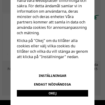
hålla våra webbplatser tillförlitliga och
säkra. För detta ändamål samlar vi in
KÖP
KÖP
information om användarna, deras
mönster och deras enheter. Våra
partners kommer att samla in data och
använda cookies för annonsanpassning
och mätning.
Klicka på "Okej" om du tillåter alla
cookies eller välj vilka cookies du
tillåter och vilka du vill stänga av genom
att klicka på "Inställningar" nedan.
Fann EkoTreat
Vinkel, invändig gänga i båda
Fosforfällningsmedel 15L
ändar. Storlek Gänga G: G15
INSTÄLLNINGAR
975 kr
57 kr
ENDAST NÖDVÄNDIGA
KÖP
KÖP
OKEJ