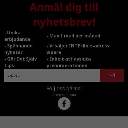
Anmäl dig till
nyhetsbrev!
- Unika
- Max 1 mail per månad
erbjudande
- Spännande
- Vi säljer INTE din e-adress
nyheter
vidare
- Gör Det Själv
- Enkelt att avsluta
Tips
prenumerationen
Följ oss gärna!
#hemmatema