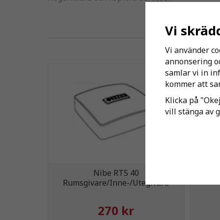
Vi skräd
Vi använder co
annonsering och
samlar vi in i
Kundfa
kommer att sam
Klicka på "Okej
vill stänga av 
Nibe RTS 40
B
Rumsgivare/Inne-/Utegivare
270 kr