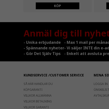
KÖP
Anmäl dig till nyhe
- Unika erbjudande
- Max 1 mail per måna
- Spännande nyheter
- Vi säljer INTE din e-a
- Gör Det Själv Tips
- Enkelt att avsluta 
KUNDSERVICE /CUSTOMER SERVICE
MINA SI
SÅ HÄR HANDLAR DU
LOGGA IN
KÖPGARANTI
ÖNSKELISTA
VILLKOR ALLMÄNNA
AVTALSKU
VILLKOR BETALNING
VILLKOR GARANTI