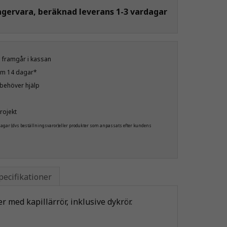
agervara, beräknad leverans 1-3 vardagar
öp framgår i kassan
nom 14 dagar*
u behöver hjälp
rojekt
 dagar (dvs beställningsvaror)eller produkter som anpassats efter kundens
pecifikationer
 med kapillärrör, inklusive dykrör.