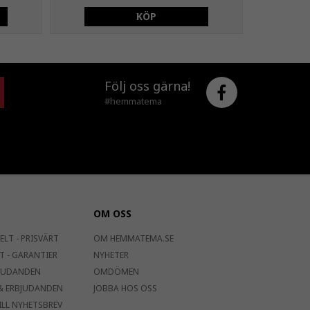
KÖP
Följ oss gärna!
#hemmatema
OM OSS
ELT - PRISVÄRT
OM HEMMATEMA.SE
T - GARANTIER
NYHETER
JUDANDEN
OMDÖMEN
& ERBJUDANDEN
JOBBA HOS OSS
ILL NYHETSBREV