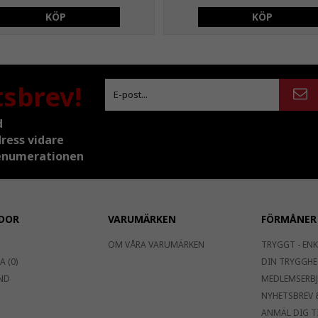
KÖP
KÖP
tsbrev!
d
dress vidare
prenumerationen
DOR
VARUMÄRKEN
FÖRMÅNER
OM VÅRA VARUMÄRKEN
TRYGGT - ENK
 (0)
DIN TRYGGHE
ND
MEDLEMSERB
NYHETSBREV 
ANMÄL DIG T