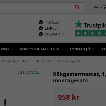
Moms:
TRYGGT
ENKELT
PRISVÄRTT
ÖRRAR
VERKTYG & MASKINER
INNEMILJÖ
UT
Rökgastermostat, 1,5 meter kapillärrör Med montagesats
Rökgastermostat, 1,
montagesats
958 kr