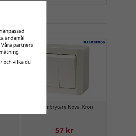
sonanpassad
tta ändamål
 Våra partners
mätning.
er och vilka du
tra 50
Strömbrytare Nova, Kron
57 kr