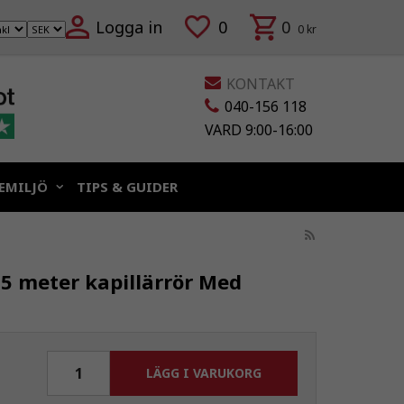
Logga in
0
0
0 kr
KONTAKT
040-156 118
VARD 9:00-16:00
EMILJÖ
TIPS & GUIDER
5 meter kapillärrör Med
LÄGG I VARUKORG