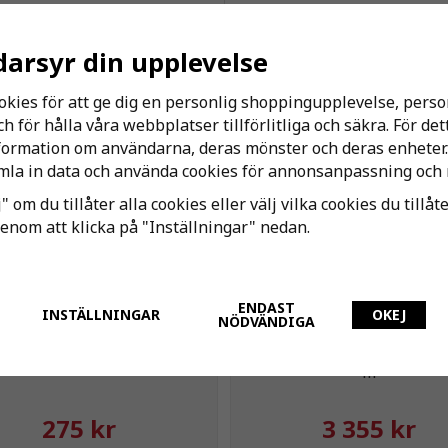
darsyr din upplevelse
Andra har även köpt
okies för att ge dig en personlig shoppingupplevelse, per
 för hålla våra webbplatser tillförlitliga och säkra. För de
nformation om användarna, deras mönster och deras enheter.
vorit
la in data och använda cookies för annonsanpassning och 
" om du tillåter alla cookies eller välj vilka cookies du tillåt
genom att klicka på "Inställningar" nedan.
ENDAST
INSTÄLLNINGAR
OKEJ
NÖDVÄNDIGA
eulco Filterpatron Kol
LK Universalrör A16 RiR Ex
m
275 kr
3 355 kr