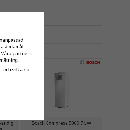
sonanpassad
tta ändamål
 Våra partners
mätning.
er och vilka du
vändig
Bosch Compress 5000 7 LW
m