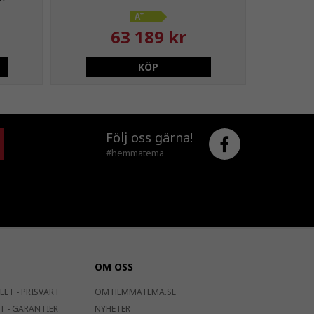
+
A
63 189 kr
KÖP
Följ oss gärna!
#hemmatema
OM OSS
ELT - PRISVÄRT
OM HEMMATEMA.SE
T - GARANTIER
NYHETER