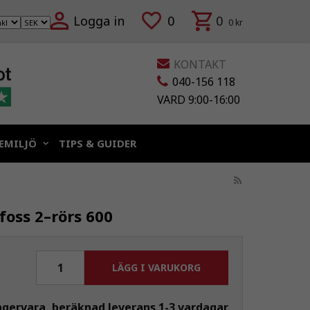
Logga in
0
0
0 kr
KONTAKT
040-156 118
VARD 9:00-16:00
EMILJÖ
TIPS & GUIDER
oss 2–rörs 600
LÄGG I VARUKORG
agervara, beräknad leverans 1-3 vardagar