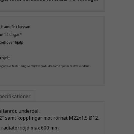
öp framgår i kassan
nom 14 dagar*
u behöver hjälp
rojekt
 dagar (dvs beställningsvaror)eller produkter som anpassats efter kundens
pecifikationer
llanrör, underdel,
/2" samt kopplingar mot rörnät M22x1,5 Ø12.
r radiatorhöjd max 600 mm.