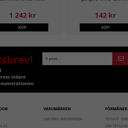
1 242 kr
142 kr
KÖP
KÖP
tsbrev!
d
dress vidare
prenumerationen
DOR
VARUMÄRKEN
FÖRMÅNER
OM VÅRA VARUMÄRKEN
TRYGGT - ENK
 (0)
DIN TRYGGHE