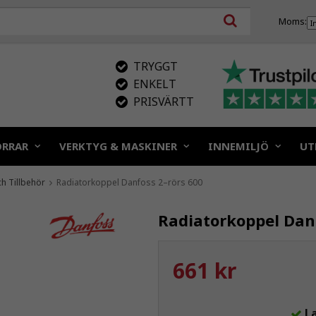
Moms:
TRYGGT
ENKELT
PRISVÄRTT
ÖRRAR
VERKTYG & MASKINER
INNEMILJÖ
UT
ch Tillbehör
Radiatorkoppel Danfoss 2–rörs 600
Radiatorkoppel Danf
661 kr
L