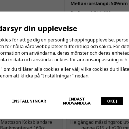
Mellanrörslängd: 509mm
Radiatorhöjd: 600mm
darsyr din upplevelse
okies för att ge dig en personlig shoppingupplevelse, per
Andra har även köpt
 för hålla våra webbplatser tillförlitliga och säkra. För de
nformation om användarna, deras mönster och deras enheter.
la in data och använda cookies för annonsanpassning och 
" om du tillåter alla cookies eller välj vilka cookies du tillåt
genom att klicka på "Inställningar" nedan.
ENDAST
INSTÄLLNINGAR
OKEJ
NÖDVÄNDIGA
 Mattsson Köksblandare
Helgängad mässingsrör, ut
Bänkmonterad 160cc
gänga G15 x L=200 m