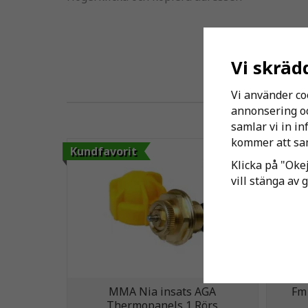
Vi skräd
Vi använder co
annonsering och
samlar vi in i
kommer att sam
Kundfavorit
Klicka på "Okej
vill stänga av 
MMA Nia insats AGA
Fm
Thermopanels 1 Rörs