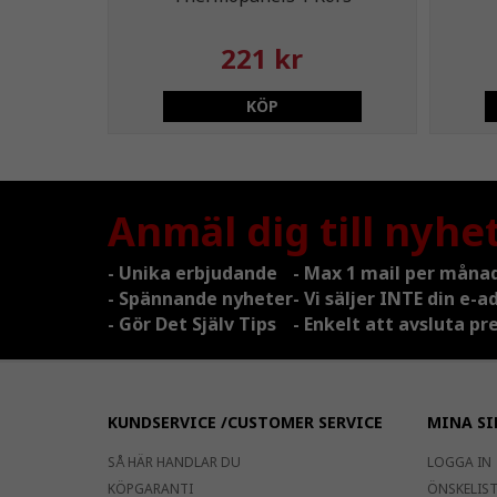
221 kr
KÖP
Anmäl dig till nyhe
- Unika erbjudande
- Max 1 mail per måna
- Spännande nyheter
- Vi säljer INTE din e-a
- Gör Det Själv Tips
- Enkelt att avsluta 
KUNDSERVICE /CUSTOMER SERVICE
MINA SI
SÅ HÄR HANDLAR DU
LOGGA IN
KÖPGARANTI
ÖNSKELISTA