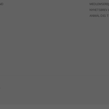
ND
MEDLEMSERB
NYHETSBREV 
ANMÄL DIG T
.