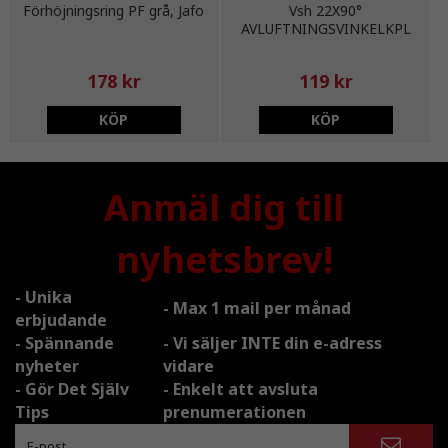
Förhöjningsring PF grå, Jafo
Vsh 22X90°
AVLUFTNINGSVINKELKPL
178 kr
119 kr
KÖP
KÖP
Anmäl dig till
nyhetsbrev!
- Unika
- Max 1 mail per månad
erbjudande
- Spännande
- Vi säljer INTE din e-adress
nyheter
vidare
- Gör Det Själv
- Enkelt att avsluta
Tips
prenumerationen