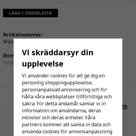
LÄGG I ÖNSKELISTA
Artikelnummer:
Wijo-000193
Vi skräddarsyr din
Direktlänk:
upplevelse
Högerklicka och kopiera adressen
Vi använder cookies för att ge dig en
personlig shoppingupplevelse,
Andra har även köpt
personanpassad annonsering och för
hålla våra webbplatser tillförlitliga och
säkra. För detta ändamål samlar vi in
information om användarna, deras
mönster och deras enheter. Våra
partners kommer att samla in data och
använda cookies för annonsanpassning