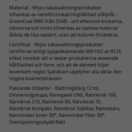
Material
- Wijos takavvattningsprodukter
tillverkas av varmförzinkad höghållfast stålplåt -
GreenCoat RWS från SSAB - och eftersom krokarna,
rännorna och rören tillverkas av samma material
åldras de lika vackert, utan att kulören förändras.
Certifikat
- Wijos takavvattningsprodukter
certifieras enligt typgodkännande 0061/02 av RI.SE,
vilket innebär att vi testar produkterna avseende
hållfasthet och form, och att de därmed följer
boverkets regler. Självklart uppfyller alla delar den
högsta kvalitetsklassen.
Passande tillbehör
- Bättringsfärg 12 ml,
Omvikningskupa, Ränngavel UNI, Rännkrok 160,
Rännkrok 210, Rännkrok 60, Rännkrok 70,
Rännkrok Kompakt, Rännkrok Ställbar, Rännskarv,
Rännvinkel Inner 90°, Rännvinkel Ytter 90°,
Överspolningsskydd Rakt