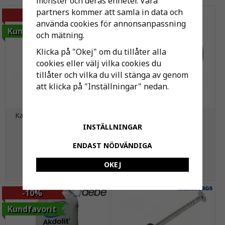
mönster och deras enheter. Våra
partners kommer att samla in data och
-37%
använda cookies för annonsanpassning
Kundfavorit
och mätning.
Klicka på "Okej" om du tillåter alla
cookies eller välj vilka cookies du
tillåter och vilka du vill stänga av genom
att klicka på "Inställningar" nedan.
Kaliumpermanganat 500g
Filter till Kulventil 15/20
INSTÄLLNINGAR
ENDAST NÖDVÄNDIGA
245 kr
121 kr
390 kr
OKEJ
KÖP
KÖP
-10%
Kundfavorit