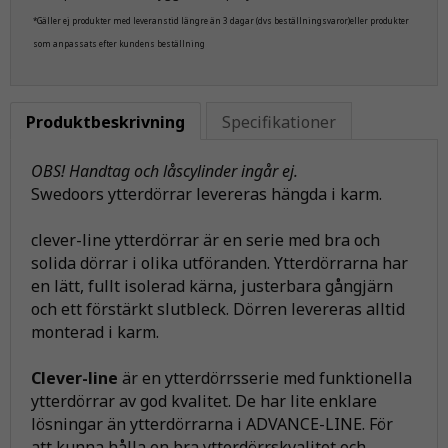
*Gäller ej produkter med leveranstid längre än 3 dagar (dvs beställningsvaror)eller produkter
som anpassats efter kundens beställning
Produktbeskrivning
Specifikationer
OBS! Handtag och låscylinder ingår ej.
Swedoors ytterdörrar levereras hängda i karm.
clever-line ytterdörrar är en serie med bra och
solida dörrar i olika utföranden. Ytterdörrarna har
en lätt, fullt isolerad kärna, justerbara gångjärn
och ett förstärkt slutbleck. Dörren levereras alltid
monterad i karm.
Clever-line
är en ytterdörrsserie med funktionella
ytterdörrar av god kvalitet. De har lite enklare
lösningar än ytterdörrarna i ADVANCE-LINE. För
att kunna hålla en bra ytterdörrskvalitet och