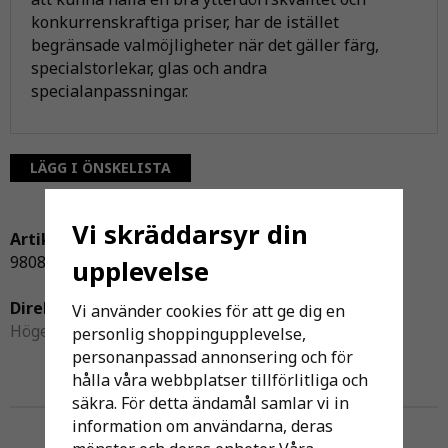
konkurrenskraftiga priser, har de istället
begränsade valmöjligheter när det gäller färg,
specialstorlekar, glas och andra
specialanpassningar.
LÄGG I ÖNSKELISTA
Vi skräddarsyr din
Artikelnummer:
980800
upplevelse
Direktlänk:
Vi använder cookies för att ge dig en
Högerklicka och kopiera adressen
personlig shoppingupplevelse,
personanpassad annonsering och för
hålla våra webbplatser tillförlitliga och
säkra. För detta ändamål samlar vi in
Andra har även köpt
information om användarna, deras