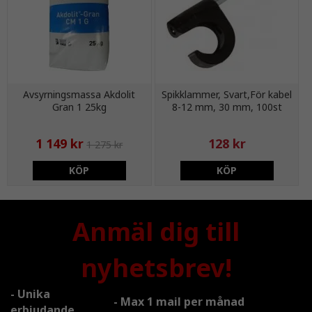
Avsyrningsmassa Akdolit
Spikklammer, Svart,För kabel
Gran 1 25kg
8-12 mm, 30 mm, 100st
1 149 kr
128 kr
1 275 kr
KÖP
KÖP
Anmäl dig till
nyhetsbrev!
- Unika
- Max 1 mail per månad
erbjudande