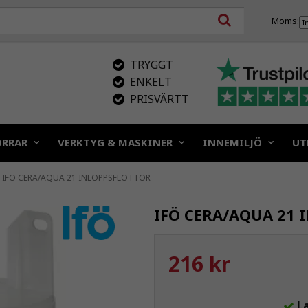
Moms:
TRYGGT
ENKELT
PRISVÄRTT
ÖRRAR
VERKTYG & MASKINER
INNEMILJÖ
UT
IFÖ CERA/AQUA 21 INLOPPSFLOTTÖR
IFÖ CERA/AQUA 21 
216 kr
L