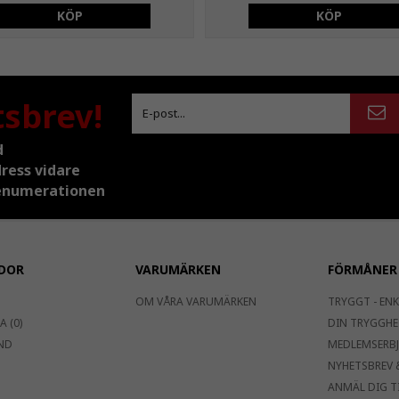
KÖP
KÖP
tsbrev!
d
dress vidare
prenumerationen
DOR
VARUMÄRKEN
FÖRMÅNER
OM VÅRA VARUMÄRKEN
TRYGGT - ENK
 (0)
DIN TRYGGHE
ND
MEDLEMSERB
NYHETSBREV 
ANMÄL DIG T