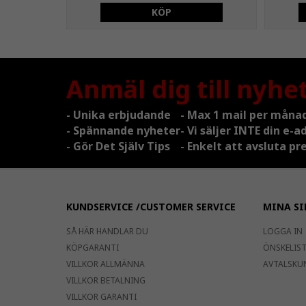
KÖP
Anmäl dig till nyhe
- Unika erbjudande
- Max 1 mail per måna
- Spännande nyheter
- Vi säljer INTE din e-a
- Gör Det Själv Tips
- Enkelt att avsluta 
KUNDSERVICE /CUSTOMER SERVICE
MINA SI
SÅ HÄR HANDLAR DU
LOGGA IN
KÖPGARANTI
ÖNSKELISTA
VILLKOR ALLMÄNNA
AVTALSKU
VILLKOR BETALNING
VILLKOR GARANTI