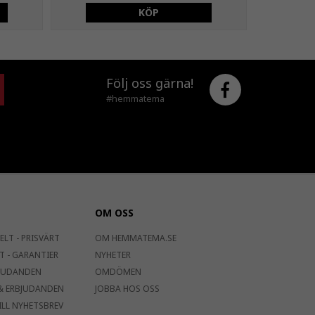
KÖP
Följ oss gärna!
#hemmatema
OM OSS
ELT - PRISVÄRT
OM HEMMATEMA.SE
T - GARANTIER
NYHETER
JUDANDEN
OMDÖMEN
& ERBJUDANDEN
JOBBA HOS OSS
ILL NYHETSBREV