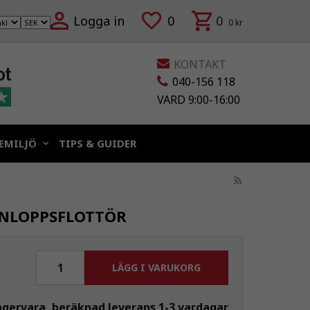
Logga in
0
0
0 kr
KONTAKT
040-156 118
VARD 9:00-16:00
EMILJÖ
TIPS & GUIDER
INLOPPSFLOTTÖR
LÄGG I VARUKORG
agervara, beräknad leverans 1-3 vardagar