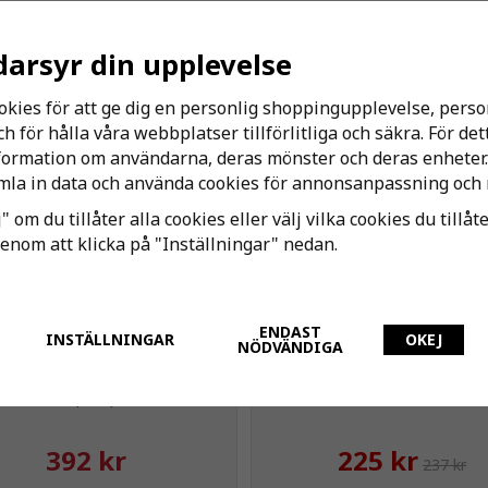
darsyr din upplevelse
Andra har även köpt
okies för att ge dig en personlig shoppingupplevelse, per
 för hålla våra webbplatser tillförlitliga och säkra. För de
-5%
nformation om användarna, deras mönster och deras enheter.
la in data och använda cookies för annonsanpassning och 
Kundfavorit
" om du tillåter alla cookies eller välj vilka cookies du tillåt
genom att klicka på "Inställningar" nedan.
ENDAST
INSTÄLLNINGAR
OKEJ
NÖDVÄNDIGA
tte Väggbricka 2-rör Dim:
MMA Termostat Evosense 
16x2,0–2,25
M28
392 kr
225 kr
237 kr