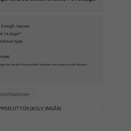
öp framgår i kassan
nom 14 dagar*
u behöver hjälp
rojekt
 dagar (dvs beställningsvaror)eller produkter som anpassats efter kundens
pecifikationer
PPSFLOTTÖR (KOLV INGÅR)