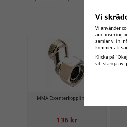
Vi skräd
Vi använder co
annonsering och
samlar vi in i
kommer att sam
Klicka på "Okej
vill stänga av 
MMA Excenterkoppling M22
Vate
136 kr