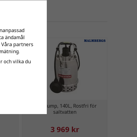
sonanpassad
tta ändamål
 Våra partners
mätning.
er och vilka du
0-28°C
Länspump, 140L, Rostfri för
saltvatten
3 969 kr