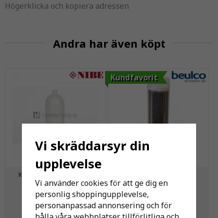
Högerklicka och kopiera adressen
Andra har även köpt
Kundfavorit
Vi skräddarsyr din
upplevelse
Komplett nivåkärl NIBE
Beulco Filterpatron Kol
Vi använder cookies för att ge dig en
11xx/12xx
personlig shoppingupplevelse,
personanpassad annonsering och för
862 kr
275 kr
hålla våra webbplatser tillförlitliga och