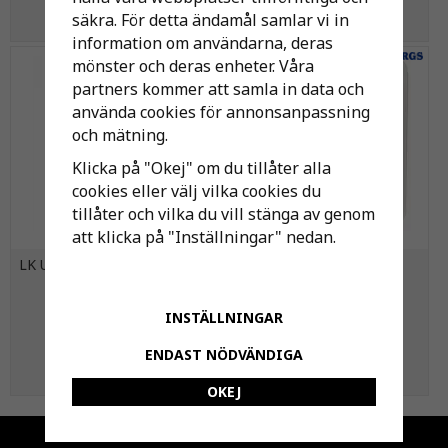
säkra. För detta ändamål samlar vi in
KÖP
KÖP
information om användarna, deras
-25%
mönster och deras enheter. Våra
partners kommer att samla in data och
använda cookies för annonsanpassning
och mätning.
Klicka på "Okej" om du tillåter alla
cookies eller välj vilka cookies du
tillåter och vilka du vill stänga av genom
att klicka på "Inställningar" nedan.
LK Universalrör A16 RiR Extra
Strömbrytare Nova, Vit,
50 m
Dubbeltrapp/kron
INSTÄLLNINGAR
3 355 kr
64 kr
85 kr
ENDAST NÖDVÄNDIGA
KÖP
KÖP
OKEJ