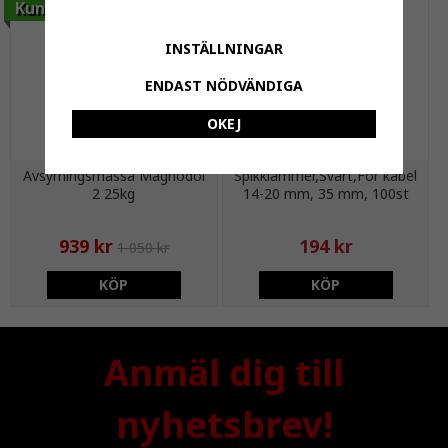
Kundfavorit
INSTÄLLNINGAR
ENDAST NÖDVÄNDIGA
OKEJ
Avsyrningsmassa Magnodol
Spikklammer,Svart,För kabel
2 25kg
14-20 mm, 35 mm, 100st
939 kr
194 kr
1 050 kr
KÖP
KÖP
Anmäl dig till
nyhetsbrev!