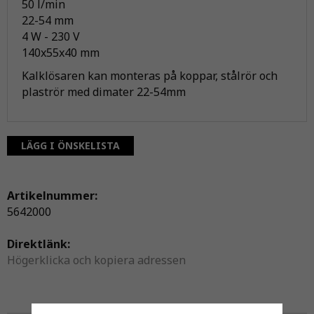
50 l/min
22-54 mm
4 W - 230 V
140x55x40 mm
Kalklösaren kan monteras på koppar, stålrör och
plaströr med dimater 22-54mm
LÄGG I ÖNSKELISTA
Artikelnummer:
5642000
Direktlänk:
Högerklicka och kopiera adressen