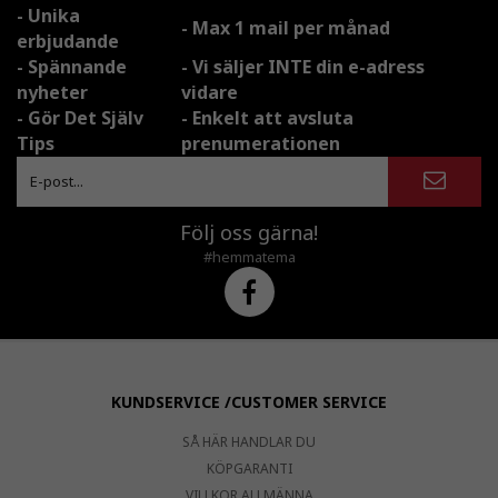
- Unika
- Max 1 mail per månad
erbjudande
- Spännande
- Vi säljer INTE din e-adress
nyheter
vidare
- Gör Det Själv
- Enkelt att avsluta
Tips
prenumerationen
Följ oss gärna!
#hemmatema
KUNDSERVICE /CUSTOMER SERVICE
SÅ HÄR HANDLAR DU
KÖPGARANTI
VILLKOR ALLMÄNNA