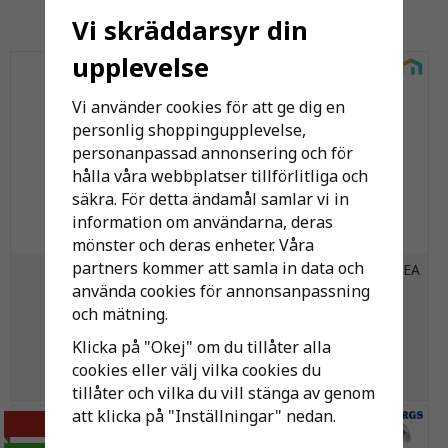
Andra har även köpt
Vi skräddarsyr din
upplevelse
Vi använder cookies för att ge dig en
personlig shoppingupplevelse,
personanpassad annonsering och för
hålla våra webbplatser tillförlitliga och
säkra. För detta ändamål samlar vi in
information om användarna, deras
mönster och deras enheter. Våra
partners kommer att samla in data och
NIBE VST11
MMA Radiatorkoppel VR FEA
Varmvattenstyrning
2-rör
använda cookies för annonsanpassning
och mätning.
3 178 kr
595 kr
Klicka på "Okej" om du tillåter alla
cookies eller välj vilka cookies du
KÖP
KÖP
tillåter och vilka du vill stänga av genom
att klicka på "Inställningar" nedan.
-11%