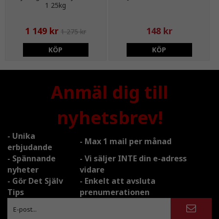
1 25kg
1 149 kr
148 kr
1 275 kr
KÖP
KÖP
Anmäl dig till
nyhetsbrev!
- Unika
- Max 1 mail per månad
erbjudande
- Spännande
- Vi säljer INTE din e-adress
nyheter
vidare
- Gör Det Själv
- Enkelt att avsluta
Tips
prenumerationen