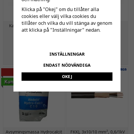
Klicka på "Okej" om du tillåter alla
cookies eller välj vilka cookies du
tillåter och vilka du vill stänga av genom
Kaliumpermanganat 500g
Täckbricka
att klicka på "Inställningar" nedan.
id=22mm/yd=48mm
245 kr
3 kr
390 kr
INSTÄLLNINGAR
KÖP
KÖP
ENDAST NÖDVÄNDIGA
-10%
OKEJ
Kundfavorit
Avsyrningsmassa Hydrocalcit
FKKJ, 3x10/10 mm², 0,6/1kV