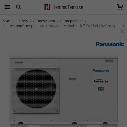
Startsida
VVS
Värmesystem
Värmepumpar
Luft-/vattenvärmepumpar
Produkten har blivit tillagd i varukorgen
Aquarea Monoblock 7 kW Uteluftsvärmepump