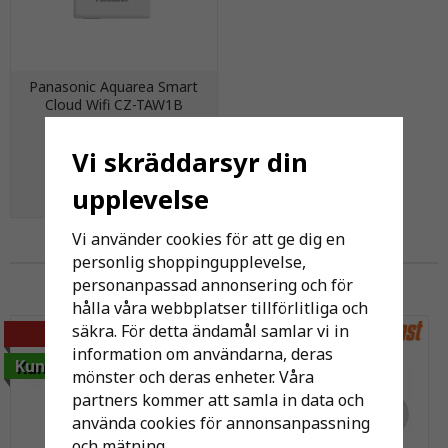
Panasonic Aquarea Smart
Cloud Wifi CZ-TAW1B
2 388 kr
Vi skräddarsyr din
upplevelse
KÖP
Vi använder cookies för att ge dig en
Andra har även köpt
personlig shoppingupplevelse,
personanpassad annonsering och för
hålla våra webbplatser tillförlitliga och
säkra. För detta ändamål samlar vi in
-37%
information om användarna, deras
Kundfavorit
mönster och deras enheter. Våra
partners kommer att samla in data och
använda cookies för annonsanpassning
och mätning.