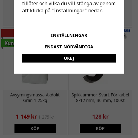
tillåter och vilka du vill stänga av genom
245 kr
3 kr
390 kr
att klicka på "Inställningar" nedan.
KÖP
KÖP
-10%
INSTÄLLNINGAR
Kundfavorit
ENDAST NÖDVÄNDIGA
OKEJ
Avsyrningsmassa Akdolit
Spikklammer, Svart,För kabel
Gran 1 25kg
8-12 mm, 30 mm, 100st
1 149 kr
128 kr
1 275 kr
KÖP
KÖP