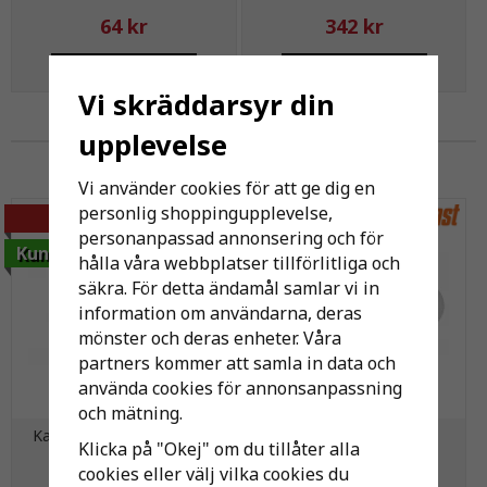
64 kr
342 kr
KÖP
KÖP
Vi skräddarsyr din
upplevelse
Andra har även köpt
Vi använder cookies för att ge dig en
personlig shoppingupplevelse,
-37%
personanpassad annonsering och för
Kundfavorit
hålla våra webbplatser tillförlitliga och
säkra. För detta ändamål samlar vi in
information om användarna, deras
mönster och deras enheter. Våra
partners kommer att samla in data och
använda cookies för annonsanpassning
och mätning.
Kaliumpermanganat 500g
Täckbricka
Klicka på "Okej" om du tillåter alla
id=22mm/yd=48mm
cookies eller välj vilka cookies du