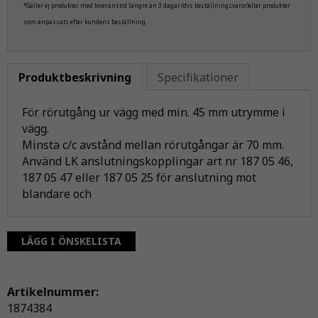
*Gäller ej produkter med leveranstid längre än 3 dagar (dvs beställningsvaror)eller produkter
som anpassats efter kundens beställning
Produktbeskrivning
Specifikationer
För rörutgång ur vägg med min. 45 mm utrymme i
vägg.
Minsta c/c avstånd mellan rörutgångar är 70 mm.
Använd LK anslutningskopplingar art nr 187 05 46,
187 05 47 eller 187 05 25 för anslutning mot
blandare och
LÄGG I ÖNSKELISTA
Artikelnummer:
1874384