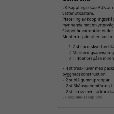
LK Kopplingsskåp VUK är i 
vattenutkastare.
Placering av kopplingsskåp
mynnande mot en ytterväg
Skåpet är vattentätt enli
Monteringsdetaljer som in
2 st sprutskydd av blå
Monteringsanvisning
Tillbehörspåse inneh
– 4 st träskruvar med pack
byggnadskonstruktion
– 2 st blå gummiproppar
– 2 st Skåpsgenomföring 
– 2 st skruv med täckbrick
LK Kopplingsskåp VUK