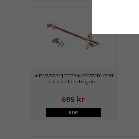
Gustavsberg vattenutkastare med
backventil och nyckel
695 kr
KÖP