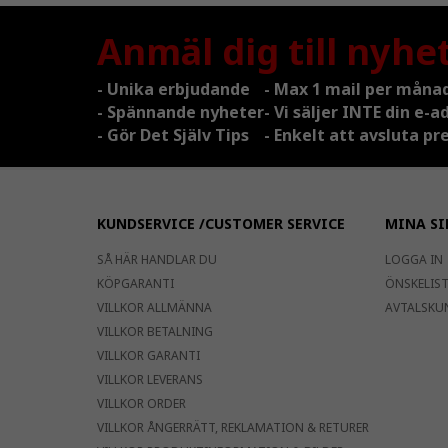
Anmäl dig till nyhe
- Unika erbjudande
- Max 1 mail per måna
- Spännande nyheter
- Vi säljer INTE din e-a
- Gör Det Själv Tips
- Enkelt att avsluta 
KUNDSERVICE /CUSTOMER SERVICE
MINA SI
SÅ HÄR HANDLAR DU
LOGGA IN
KÖPGARANTI
ÖNSKELISTA
VILLKOR ALLMÄNNA
AVTALSKU
VILLKOR BETALNING
VILLKOR GARANTI
VILLKOR LEVERANS
VILLKOR ORDER
VILLKOR ÅNGERRÄTT, REKLAMATION & RETURER