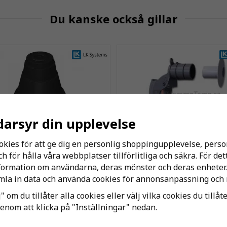
Du kanske också gillar
darsyr din upplevelse
okies för att ge dig en personlig shoppingupplevelse, per
 för hålla våra webbplatser tillförlitliga och säkra. För de
Rörgenomföring 20-25 LP
LK Väggbockstöd
nformation om användarna, deras mönster och deras enheter.
la in data och använda cookies för annonsanpassning och 
26 kr
64 kr
" om du tillåter alla cookies eller välj vilka cookies du tillåt
genom att klicka på "Inställningar" nedan.
KÖP
KÖP