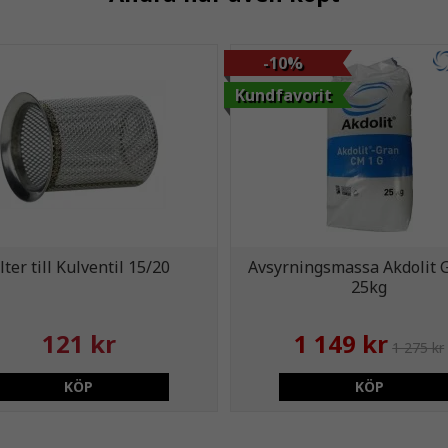
-10%
Kundfavorit
ilter till Kulventil 15/20
Avsyrningsmassa Akdolit 
25kg
121 kr
1 149 kr
1 275 kr
KÖP
KÖP