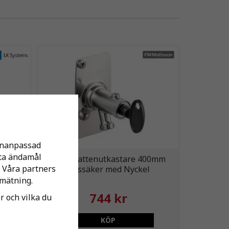
sonanpassad
tta ändamål
FMM Vattenutkastare 400mm
 Våra partners
fryssäker med Nyckel
mätning.
744 kr
er och vilka du
KÖP