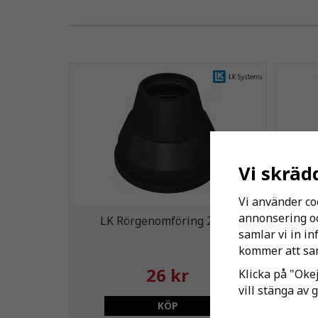
Vi skräd
Vi använder co
annonsering och
LK Rörgenomföring 25 LP
LK 
samlar vi in i
kommer att sam
26 kr
Klicka på "Okej
vill stänga av 
KÖP