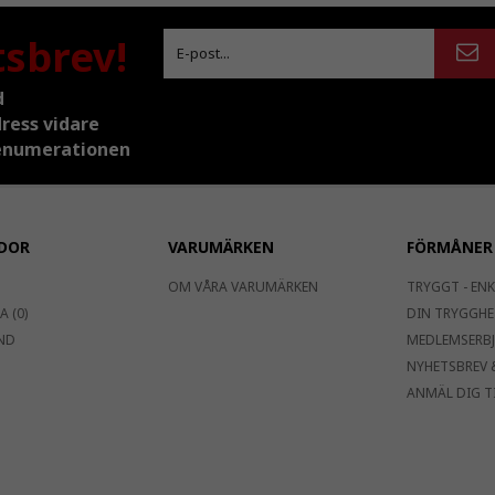
tsbrev!
d
dress vidare
prenumerationen
DOR
VARUMÄRKEN
FÖRMÅNER
OM VÅRA VARUMÄRKEN
TRYGGT - ENK
 (0)
DIN TRYGGHE
ND
MEDLEMSERB
NYHETSBREV 
ANMÄL DIG T