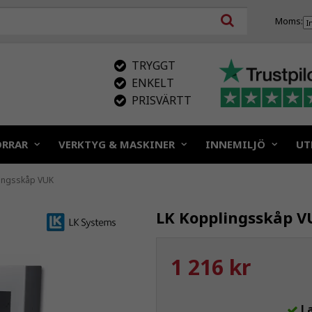
Moms:
TRYGGT
ENKELT
PRISVÄRTT
ÖRRAR
VERKTYG & MASKINER
INNEMILJÖ
UT
ingsskåp VUK
LK Kopplingsskåp V
1 216 kr
L