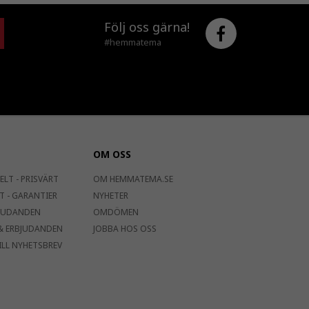
Följ oss gärna!
#hemmatema
OM OSS
ELT - PRISVÄRT
OM HEMMATEMA.SE
T - GARANTIER
NYHETER
JUDANDEN
OMDÖMEN
& ERBJUDANDEN
JOBBA HOS OSS
ILL NYHETSBREV