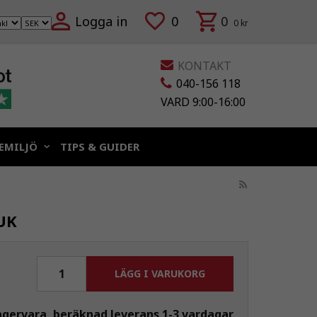
Logga in
0
0
0 kr
KONTAKT
040-156 118
VARD 9:00-16:00
EMILJÖ
TIPS & GUIDER
UK
LÄGG I VARUKORG
agervara, beräknad leverans 1-3 vardagar