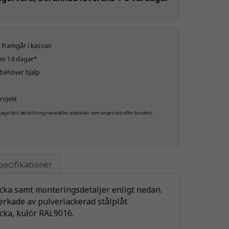
öp framgår i kassan
nom 14 dagar*
u behöver hjälp
rojekt
 dagar (dvs beställningsvaror)eller produkter som anpassats efter kundens
pecifikationer
cka samt monteringsdetaljer enligt nedan.
erkade av pulverlackerad stålplåt.
cka, kulör RAL9016.