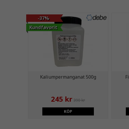
-37%
Kundfavorit
Kaliumpermanganat 500g
F
245 kr
390 kr
KÖP