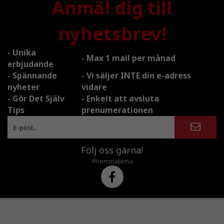
Anmäl dig till
nyhetsbrev!
- Unika
- Max 1 mail per månad
erbjudande
- Spännande
- Vi säljer INTE din e-adress
nyheter
vidare
- Gör Det Själv
- Enkelt att avsluta
Tips
prenumerationen
Följ oss gärna!
#hemmatema