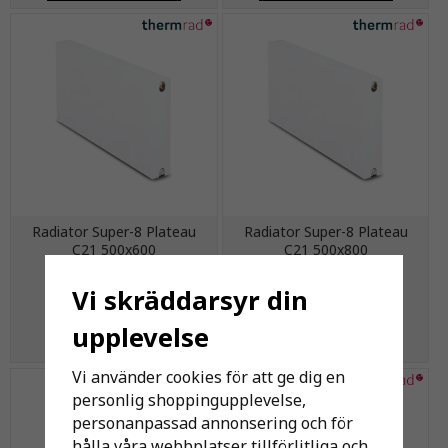
Radiator Super-8 Plateau
Radiator Super-8 Plateau
C21 500x600
C21 500x800
Vi skräddarsyr din
2 112 kr
2 812 kr
upplevelse
KÖP
KÖP
Vi använder cookies för att ge dig en
personlig shoppingupplevelse,
personanpassad annonsering och för
hålla våra webbplatser tillförlitliga och