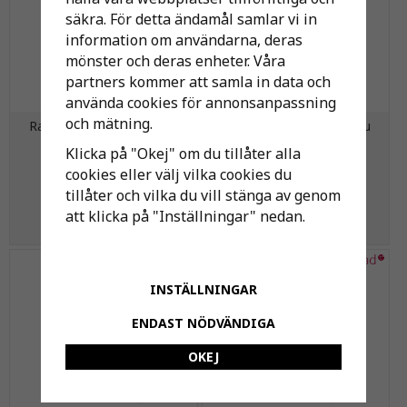
säkra. För detta ändamål samlar vi in
information om användarna, deras
mönster och deras enheter. Våra
partners kommer att samla in data och
använda cookies för annonsanpassning
och mätning.
Radiator Super-8 Plateau
Radiator Super-8 Plateau
C21 600x1100
C21 600x1200
Klicka på "Okej" om du tillåter alla
cookies eller välj vilka cookies du
4 040 kr
4 846 kr
tillåter och vilka du vill stänga av genom
att klicka på "Inställningar" nedan.
KÖP
KÖP
INSTÄLLNINGAR
ENDAST NÖDVÄNDIGA
OKEJ