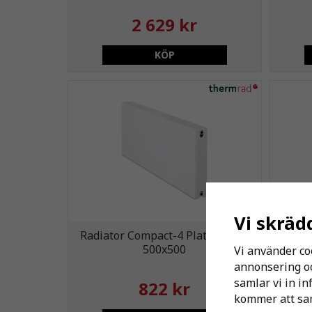
2 629 kr
KÖP
Vi skräd
Radiator Compact-4 Plateau C11
Radia
500x500
Vi använder co
annonsering och
samlar vi in i
822 kr
kommer att sam