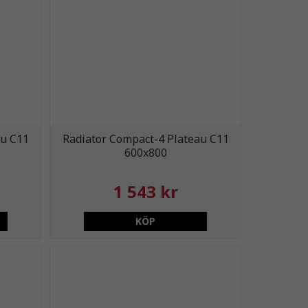
au C11
Radiator Compact-4 Plateau C11
600x800
1 543 kr
KÖP