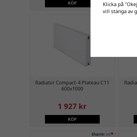
KÖP
Klicka på "Okej
vill stänga av 
Radiator Compact-4 Plateau C11
Radia
600x1000
1 927 kr
KÖP