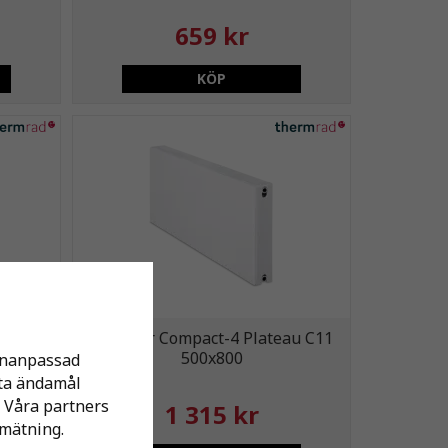
659 kr
KÖP
au C11
Radiator Compact-4 Plateau C11
500x800
sonanpassad
tta ändamål
 Våra partners
1 315 kr
mätning.