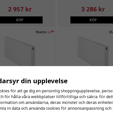
2 957 kr
3 286 kr
KÖP
KÖP
darsyr din upplevelse
tor Compact-4 Plateau C11
Radiator Compact-4 Plate
500x600
500x700
okies för att ge dig en personlig shoppingupplevelse, per
 för hålla våra webbplatser tillförlitliga och säkra. För de
nformation om användarna, deras mönster och deras enheter.
988 kr
1 151 kr
la in data och använda cookies för annonsanpassning och 