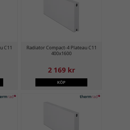
au C11
Radiator Compact-4 Plateau C11
400x1600
2 169 kr
KÖP