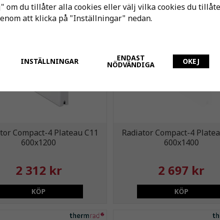
KÖP
KÖP
" om du tillåter alla cookies eller välj vilka cookies du tillåt
genom att klicka på "Inställningar" nedan.
ENDAST
INSTÄLLNINGAR
OKEJ
NÖDVÄNDIGA
tor Compact-4 Plateau C11
Radiator Compact-4 Plate
600x1200
600x1400
2 312 kr
2 697 kr
KÖP
KÖP