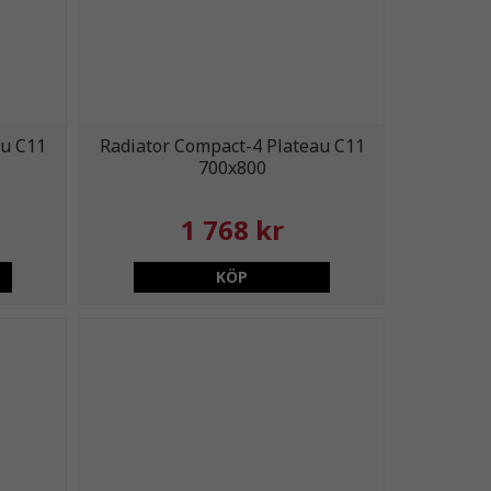
au C11
Radiator Compact-4 Plateau C11
700x800
1 768 kr
KÖP