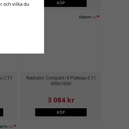
KÖP
er och vilka du
au C11
Radiator Compact-4 Plateau C11
600x1600
3 084 kr
KÖP