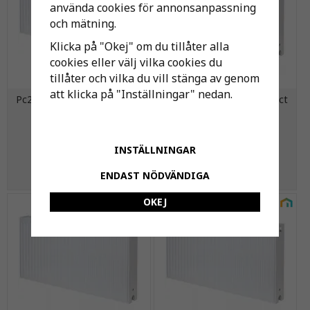
använda cookies för annonsanpassning
och mätning.
Klicka på "Okej" om du tillåter alla
cookies eller välj vilka cookies du
tillåter och vilka du vill stänga av genom
att klicka på "Inställningar" nedan.
Pc22-6016 Purmo Compact
Pc22-9004 Purmo Compact
Rad.
Rad.
3 723 kr
2 002 kr
INSTÄLLNINGAR
KÖP
KÖP
ENDAST NÖDVÄNDIGA
OKEJ