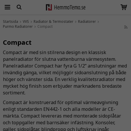
Startsida
VVS
Radiator & Termostater
Radiatorer
Purmo Radiatorer
Produkten har blivit tillagd i varukorgen
Compact
Compact
Compact är med sin stilrena design en klassisk
panelradiator för slutna vattenburna värmesystem.
Panelradiator Compact har fyra G 1/2” anslutningar med
invändig gänga, vilket möjliggör sidoanslutning på både
höger och vänster sida. En verklig kvalitetsradiator med
mycket hög finish som erbjuder marknadens bredaste
sortiment.
Compact är konstruerad för optimal värmeavgivning
enligt standarden EN442-1 och alla modeller är CE-
märkta. Compact levereras med monterade sidoplåtar
och toppgaller med barnsäker infästning. Konsoler,
galler, sidoplåtar, blindpropp och luftskruv ingår.