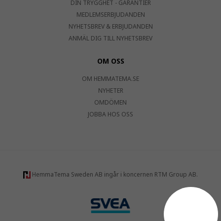
DIN TRYGGHET - GARANTIER
MEDLEMSERBJUDANDEN
NYHETSBREV & ERBJUDANDEN
ANMÄL DIG TILL NYHETSBREV
OM OSS
OM HEMMATEMA.SE
NYHETER
OMDÖMEN
JOBBA HOS OSS
HemmaTema Sweden AB ingår i koncernen RTM Group AB.