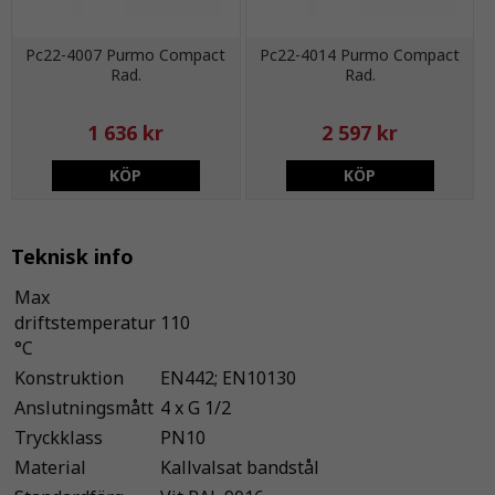
Pc22-4007 Purmo Compact
Pc22-4014 Purmo Compact
Rad.
Rad.
1 636 kr
2 597 kr
KÖP
KÖP
Teknisk info
Max
driftstemperatur
110
°C
Konstruktion
EN442; EN10130
Anslutningsmått
4 x G 1/2
Tryckklass
PN10
Material
Kallvalsat bandstål