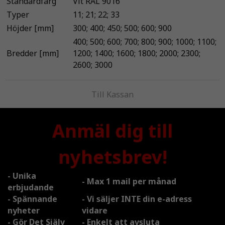
Standardfärg
Vit RAL 9016
Typer
11; 21; 22; 33
Höjder [mm]
300; 400; 450; 500; 600; 900
400; 500; 600; 700; 800; 900; 1000; 1100;
Bredder [mm]
1200; 1400; 1600; 1800; 2000; 2300;
2600; 3000
Till Kassan
Anmäl dig till
nyhetsbrev!
- Unika
- Max 1 mail per månad
erbjudande
- Spännande
- Vi säljer INTE din e-adress
nyheter
vidare
- Gör Det Själv
- Enkelt att avsluta