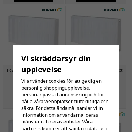
Vi skräddarsyr din
upplevelse
Pc22-6010 Purmo Compact
Pc22-6011 Purmo Compact
Rad.
Rad.
Vi använder cookies för att ge dig en
personlig shoppingupplevelse,
2 597 kr
2 796 kr
personanpassad annonsering och för
hålla våra webbplatser tillförlitliga och
KÖP
KÖP
säkra. För detta ändamål samlar vi in
information om användarna, deras
mönster och deras enheter. Våra
partners kommer att samla in data och