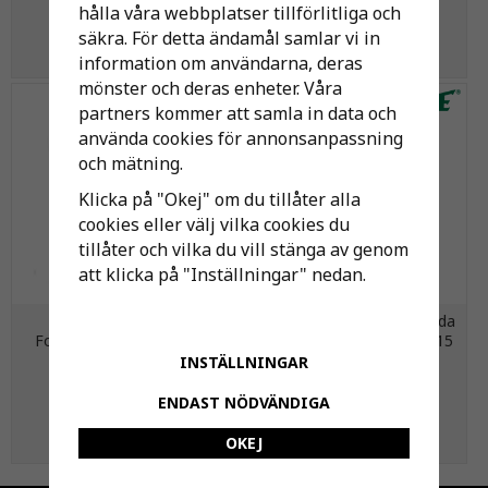
54 kr
1 931 kr
hålla våra webbplatser tillförlitliga och
säkra. För detta ändamål samlar vi in
KÖP
KÖP
information om användarna, deras
mönster och deras enheter. Våra
partners kommer att samla in data och
använda cookies för annonsanpassning
och mätning.
Klicka på "Okej" om du tillåter alla
cookies eller välj vilka cookies du
tillåter och vilka du vill stänga av genom
att klicka på "Inställningar" nedan.
Fann EkoTreat
Vinkel, invändig gänga i båda
Fosforfällningsmedel 15L
ändar. Storlek Gänga G: G15
INSTÄLLNINGAR
975 kr
57 kr
ENDAST NÖDVÄNDIGA
KÖP
KÖP
OKEJ