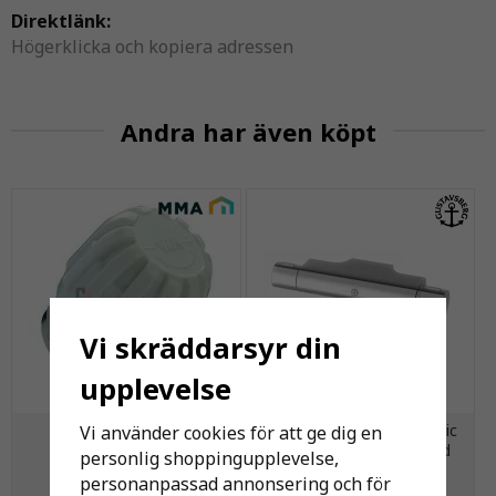
Direktlänk:
Högerklicka och kopiera adressen
Andra har även köpt
Vi skräddarsyr din
upplevelse
MMA Handratt ENH
Duschblandare Nya Nautic
Vi använder cookies för att ge dig en
40cc med anslutning ned
personlig shoppingupplevelse,
personanpassad annonsering och för