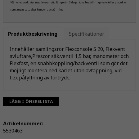
*Gäller ej produkter med leveranstid längre än 3 dagar (dvs beställningsvaror)eller produkter
som anpassats efter kundens beställning
Produktbeskrivning
Specifikationer
Innehåller samlingsrör Flexconsole S 20, Flexvent
avluftare,Prescor säk.ventil 1,5 bar, manometer och
Flexfast, en snabbkoppling/backventil som gör det
möjligt montera ned kärlet utan avtappning, vid
t.ex påfyllning av förtryck.
LÄGG I ÖNSKELISTA
Artikelnummer:
5530463