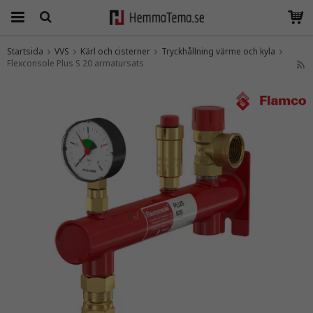
Startsida
VVS
Kärl och cisterner
Tryckhållning värme och kyla
Flexconsole Plus S 20 armatursats
Produkten har blivit tillagd i varukorgen