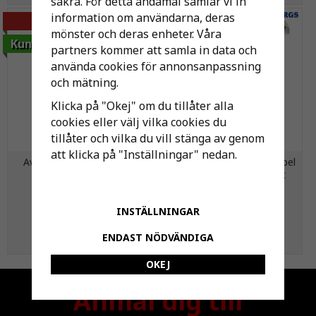
säkra. För detta ändamål samlar vi in
information om användarna, deras
-10%
mönster och deras enheter. Våra
Kundfavorit
partners kommer att samla in data och
använda cookies för annonsanpassning
och mätning.
Klicka på "Okej" om du tillåter alla
cookies eller välj vilka cookies du
tillåter och vilka du vill stänga av genom
att klicka på "Inställningar" nedan.
Avsyrningsmassa Akdolit
Spikklammer, Svart,För kabel
Gran 1 25kg
8-12 mm, 30 mm, 100st
1 149 kr
128 kr
INSTÄLLNINGAR
1 275 kr
ENDAST NÖDVÄNDIGA
KÖP
KÖP
OKEJ
Anmäl dig till