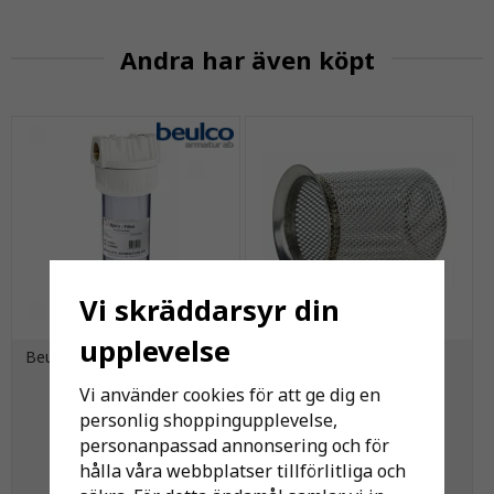
Andra har även köpt
Vi skräddarsyr din
upplevelse
Beulco Filterbehållare Stora
Filter till Kulventil 15/20
Björn
Vi använder cookies för att ge dig en
personlig shoppingupplevelse,
525 kr
121 kr
personanpassad annonsering och för
hålla våra webbplatser tillförlitliga och
KÖP
KÖP