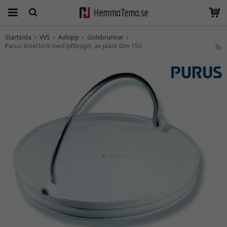
Startsida
VVS
Avlopp
Golvbrunnar
Purus Innerlock med lyftbygel, av plast dim 150
Produkten har blivit tillagd i varukorgen