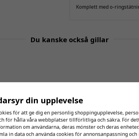
Komplett med o-ringstätni
Du kanske också gillar
darsyr din upplevelse
okies för att ge dig en personlig shoppingupplevelse, per
 för hålla våra webbplatser tillförlitliga och säkra. För de
nformation om användarna, deras mönster och deras enheter.
la in data och använda cookies för annonsanpassning och 