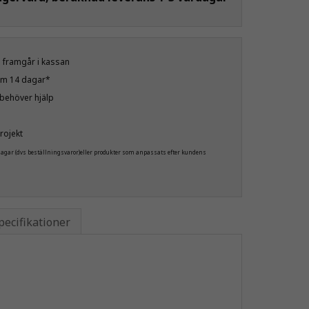
öp framgår i kassan
nom 14 dagar*
u behöver hjälp
rojekt
 dagar (dvs beställningsvaror)eller produkter som anpassats efter kundens
pecifikationer