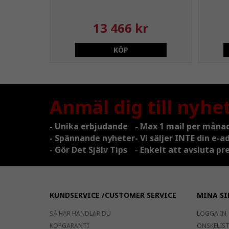
13 466 kr
KÖP
Anmäl dig till nyhe
- Unika erbjudande
- Max 1 mail per måna
- Spännande nyheter
- Vi säljer INTE din e-a
- Gör Det Själv Tips
- Enkelt att avsluta 
KUNDSERVICE /CUSTOMER SERVICE
MINA SI
SÅ HÄR HANDLAR DU
LOGGA IN
KÖPGARANTI
ÖNSKELISTA