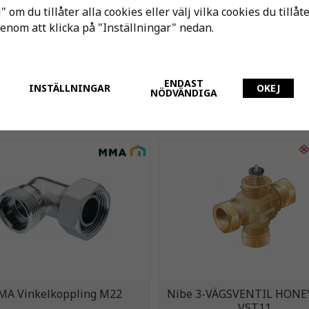
" om du tillåter alla cookies eller välj vilka cookies du tillåt
genom att klicka på "Inställningar" nedan.
ENDAST
INSTÄLLNINGAR
OKEJ
NÖDVÄNDIGA
Andra har även köpt
A Vinkelkoppling M22
Nibe 3-VÄGSVENTIL HON
VST11