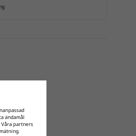
ng
sonanpassad
tta ändamål
 Våra partners
mätning.