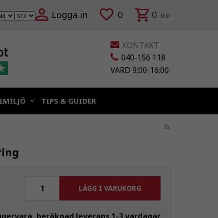
Logga in
0
0
0 kr
KONTAKT
040-156 118
VARD 9:00-16:00
EMILJÖ
TIPS & GUIDER
ring
LÄGG I VARUKORG
agervara, beräknad leverans 1-3 vardagar