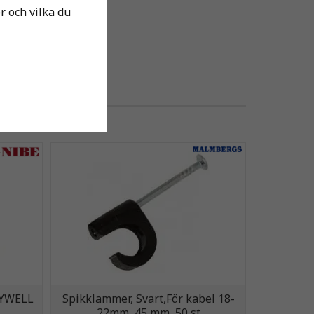
er och vilka du
EYWELL
Spikklammer, Svart,För kabel 18-
22mm, 45 mm, 50 st