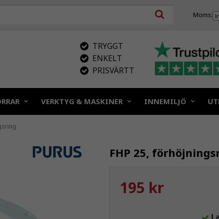
Moms:
TRYGGT
ENKELT
PRISVÄRTT
ÖRRAR
VERKTYG & MASKINER
INNEMILJÖ
UT
gsring
FHP 25, förhöjnings
195 kr
L