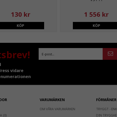
130 kr
1 556 kr
KÖP
KÖP
tsbrev!
d
dress vidare
prenumerationen
DOR
VARUMÄRKEN
FÖRMÅNER
OM VÅRA VARUMÄRKEN
TRYGGT - ENK
 (0)
DIN TRYGGHE