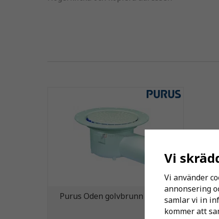
Vi skräd
Vi använder co
annonsering och
Purus Oden golvbrunn 150x75
samlar vi in i
kommer att sam