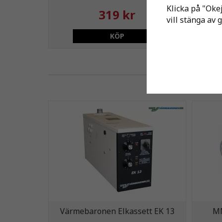
Klicka på "Okej
319 kr
vill stänga av 
KÖP
Värmebaronen Elkassett EK 13
MM