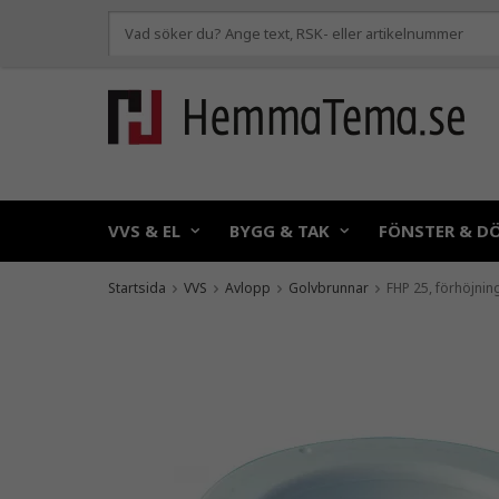
VVS & EL
BYGG & TAK
FÖNSTER & D
Startsida
VVS
Avlopp
Golvbrunnar
FHP 25, förhöjnin