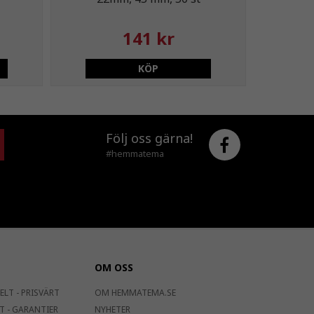
141 kr
KÖP
Följ oss gärna!
#hemmatema
OM OSS
ELT - PRISVÄRT
OM HEMMATEMA.SE
T - GARANTIER
NYHETER