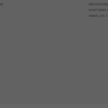
ND
MEDLEMSERB
NYHETSBREV 
ANMÄL DIG T
.