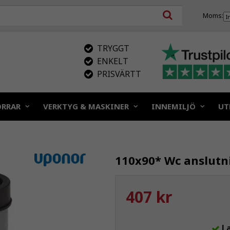
Moms:
TRYGGT
ENKELT
PRISVÄRTT
ÖRRAR
VERKTYG & MASKINER
INNEMILJÖ
UT
110x90* Wc anslutn
407 kr
L