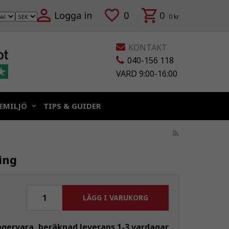
Logga in
0
0
0 kr
KONTAKT
040-156 118
VARD 9:00-16:00
EMILJÖ
TIPS & GUIDER
ing
LÄGG I VARUKORG
agervara, beräknad leverans 1-3 vardagar