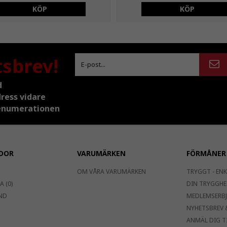
KÖP
KÖP
tsbrev!
d
dress vidare
prenumerationen
DOR
VARUMÄRKEN
FÖRMÅNER
OM VÅRA VARUMÄRKEN
TRYGGT - ENK
 (0)
DIN TRYGGHE
ND
MEDLEMSERB
NYHETSBREV 
ANMÄL DIG T