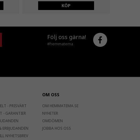
KÖP
Följ oss gärna!
#hemmatema
OM OSS
ELT - PRISVÄRT
OM HEMMATEMA.SE
T - GARANTIER
NYHETER
JUDANDEN
OMDÖMEN
& ERBJUDANDEN
JOBBA HOS OSS
ILL NYHETSBREV