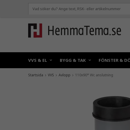
VVS & EL
BYGG & TAK
FÖNSTER & D
Startsida
VVS
Avlopp
110x90* Wc anslutning