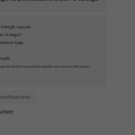
öp framgår i kassan
nom 14 dagar*
u behöver hjälp
rojekt
 dagar (dvs beställningsvaror)eller produkter som anpassats efter kundens
pecifikationer
chett