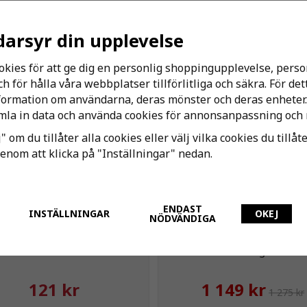
darsyr din upplevelse
Andra har även köpt
okies för att ge dig en personlig shoppingupplevelse, per
 för hålla våra webbplatser tillförlitliga och säkra. För de
-10%
nformation om användarna, deras mönster och deras enheter.
la in data och använda cookies för annonsanpassning och 
Kundfavorit
" om du tillåter alla cookies eller välj vilka cookies du tillåt
genom att klicka på "Inställningar" nedan.
ENDAST
INSTÄLLNINGAR
OKEJ
NÖDVÄNDIGA
ilter till Kulventil 15/20
Avsyrningsmassa Akdolit 
25kg
121 kr
1 149 kr
1 275 kr