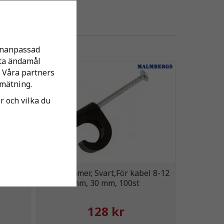
sonanpassad
tta ändamål
 Våra partners
mätning.
er och vilka du
Gran 1
Spikklammer, Svart,För kabel 8-12
mm, 30 mm, 100st
128 kr