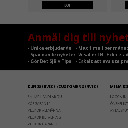
KÖP
Anmäl dig till nyhe
- Unika erbjudande
- Max 1 mail per måna
- Spännande nyheter
- Vi säljer INTE din e-a
- Gör Det Själv Tips
- Enkelt att avsluta 
KUNDSERVICE /CUSTOMER SERVICE
MINA SI
SÅ HÄR HANDLAR DU
LOGGA IN
KÖPGARANTI
ÖNSKELISTA
VILLKOR ALLMÄNNA
AVTALSKU
VILLKOR BETALNING
VILLKOR GARANTI