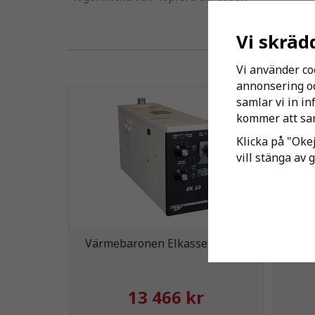
Vi skräd
Vi använder co
annonsering och
samlar vi in i
kommer att sam
Klicka på "Okej
vill stänga av 
Värmebaronen Elkassett EK 13
F
13 466 kr