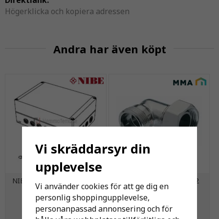
Direktlänk:
Högerklicka och kopiera adressen
Andra har även köpt
Vi skräddarsyr din
upplevelse
NIBE AXC 40 Tillbehörskort
MMA Vinkelkoppling M22
Vi använder cookies för att ge dig en
personlig shoppingupplevelse,
personanpassad annonsering och för
4 302 kr
130 kr