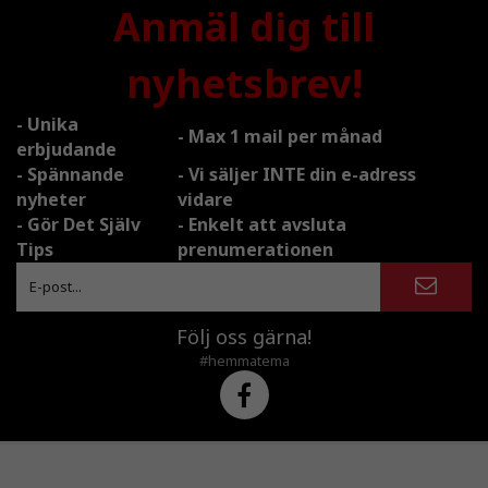
Anmäl dig till
nyhetsbrev!
- Unika
- Max 1 mail per månad
erbjudande
- Spännande
- Vi säljer INTE din e-adress
nyheter
vidare
- Gör Det Själv
- Enkelt att avsluta
Tips
prenumerationen
Följ oss gärna!
#hemmatema