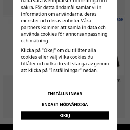
hålla våra webbplatser tillförlitliga och
säkra. För detta ändamål samlar vi in
KÖP
KÖP
information om användarna, deras
mönster och deras enheter. Våra
partners kommer att samla in data och
använda cookies för annonsanpassning
och mätning.
Klicka på "Okej" om du tillåter alla
cookies eller välj vilka cookies du
tillåter och vilka du vill stänga av genom
att klicka på "Inställningar" nedan.
Nibe 3-VÄGSVENTIL
Spikklammer, Svart, 3-5 mm,
HONEYWELL VST11
20 mm, 100 st
INSTÄLLNINGAR
1 556 kr
82 kr
ENDAST NÖDVÄNDIGA
KÖP
KÖP
OKEJ