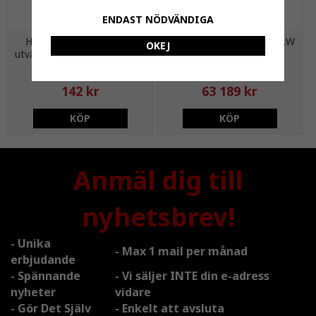
ENDAST NÖDVÄNDIGA
Helgängad mässingsrör,
Bosch Compress 5000 7 LW
OKEJ
utvändig gänga G15 x L=200
mm
+
A
142 kr
63 189 kr
KÖP
KÖP
Anmäl dig till
nyhetsbrev!
- Unika
- Max 1 mail per månad
erbjudande
- Spännande
- Vi säljer INTE din e-adress
nyheter
vidare
- Gör Det Själv
- Enkelt att avsluta