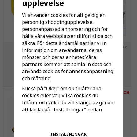
upplevelse
Vi använder cookies för att ge dig en
personlig shoppingupplevelse,
personanpassad annonsering och för
hålla våra webbplatser tillförlitliga och
säkra. För detta ändamål samlar vi in
MMA Nia insats AGA
Fm Mattsson Köksblandare
information om användarna, deras
Thermopanels 1 Rörs
Bänkmonterad 160cc
mönster och deras enheter. Våra
partners kommer att samla in data och
221 kr
1 242 kr
använda cookies för annonsanpassning
och mätning.
KÖP
KÖP
Klicka på "Okej" om du tillåter alla
cookies eller välj vilka cookies du
tillåter och vilka du vill stänga av genom
att klicka på "Inställningar" nedan.
INSTÄLLNINGAR