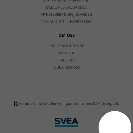
DIN TRYGGHET - GARANTIER
MEDLEMSERBJUDANDEN
NYHETSBREV & ERBJUDANDEN
ANMÄL DIG TILL NYHETSBREV
OM OSS
OM HEMMATEMA.SE
NYHETER
OMDÖMEN
JOBBA HOS OSS
HemmaTema Sweden AB ingår i koncernen RTM Group AB.