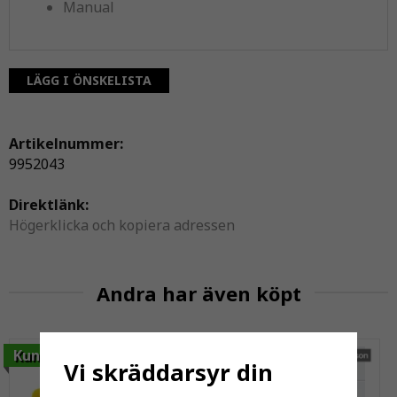
Manual
LÄGG I ÖNSKELISTA
Artikelnummer:
9952043
Direktlänk:
Högerklicka och kopiera adressen
Andra har även köpt
Kundfavorit
Vi skräddarsyr din