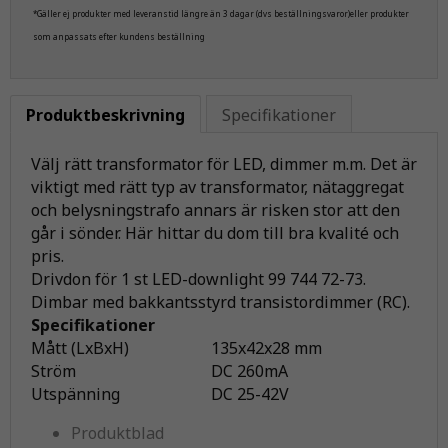
*Gäller ej produkter med leveranstid längre än 3 dagar (dvs beställningsvaror)eller produkter
som anpassats efter kundens beställning
Produktbeskrivning
Specifikationer
Välj rätt transformator för LED, dimmer m.m. Det är
viktigt med rätt typ av transformator, nätaggregat
och belysningstrafo annars är risken stor att den
går i sönder. Här hittar du dom till bra kvalité och
pris.
Drivdon för 1 st LED-downlight 99 744 72-73.
Dimbar med bakkantsstyrd transistordimmer (RC).
Specifikationer
Mått (LxBxH)
135x42x28 mm
Ström
DC 260mA
Utspänning
DC 25-42V
Produktblad