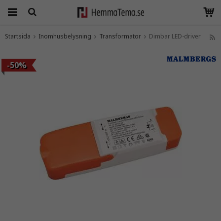
Startsida
Inomhusbelysning
Transformator
Dimbar LED-driver
Produkten har blivit tillagd i varukorgen
-50%