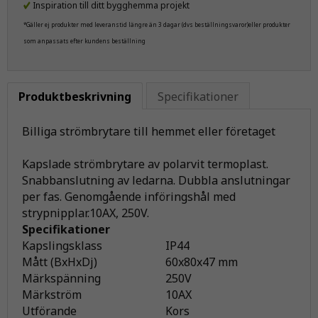
Inspiration till ditt bygghemma projekt
*Gäller ej produkter med leveranstid längre än 3 dagar (dvs beställningsvaror)eller produkter
som anpassats efter kundens beställning
Produktbeskrivning
Specifikationer
Billiga strömbrytare till hemmet eller företaget
Kapslade strömbrytare av polarvit termoplast.
Snabbanslutning av ledarna. Dubbla anslutningar
per fas. Genomgående införingshål med
strypnipplar.10AX, 250V.
Specifikationer
Kapslingsklass
IP44
Mått (BxHxDj)
60x80x47 mm
Märkspänning
250V
Märkström
10AX
Utförande
Kors