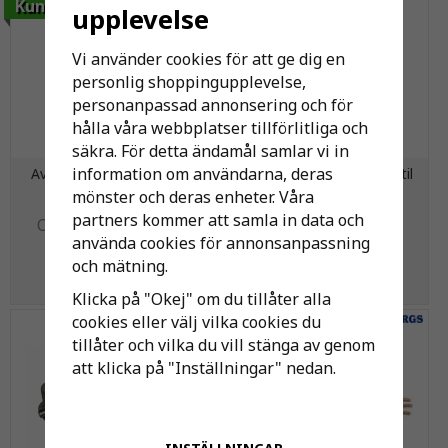
Kundfavorit
upplevelse
Vi använder cookies för att ge dig en
personlig shoppingupplevelse,
personanpassad annonsering och för
hålla våra webbplatser tillförlitliga och
säkra. För detta ändamål samlar vi in
information om användarna, deras
Avsyrningsmassa Original
Purus 50mm Vacuumventil
Magnodol 1 25kg
mönster och deras enheter. Våra
partners kommer att samla in data och
939 kr
211 kr
använda cookies för annonsanpassning
1 050 kr
och mätning.
KÖP
KÖP
Klicka på "Okej" om du tillåter alla
cookies eller välj vilka cookies du
tillåter och vilka du vill stänga av genom
att klicka på "Inställningar" nedan.