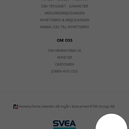
DIN TRYGGHET - GARANTIER
MEDLEMSERBJUDANDEN
NYHETSBREV & ERBJUDANDEN
ANMÄL DIG TILL NYHETSBREV
OM OSS
OM HEMMATEMA.SE
NYHETER
OMDÖMEN
JOBBA HOS OSS
HemmaTema Sweden AB ingår i koncernen RTM Group AB.