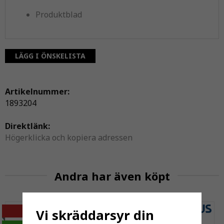
Produktblad
LÄGG I ÖNSKELISTA
Artikelnummer:
1893204
Direktlänk:
Högerklicka och kopiera adressen
Andra har även köpt
-11%
Vi skräddarsyr din