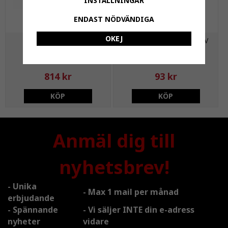
INSTÄLLNINGAR
ENDAST NÖDVÄNDIGA
OKEJ
Flexcon Rektangulärt
EKKJ, 3x6/6 mm², 0,6/1kV
expansionskärl 12L
814 kr
93 kr
KÖP
KÖP
Anmäl dig till
nyhetsbrev!
- Unika
- Max 1 mail per månad
erbjudande
- Spännande
- Vi säljer INTE din e-adress
nyheter
vidare