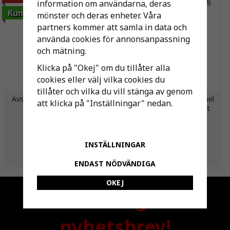
information om användarna, deras
Kundfavorit
mönster och deras enheter. Våra
partners kommer att samla in data och
använda cookies för annonsanpassning
och mätning.
Klicka på "Okej" om du tillåter alla
cookies eller välj vilka cookies du
tillåter och vilka du vill stänga av genom
Avsyrningsmassa Magnodol
Spikklammer,Svart,För kabel
att klicka på "Inställningar" nedan.
2 25kg
14-20 mm, 35 mm, 100st
939 kr
194 kr
1 050 kr
INSTÄLLNINGAR
KÖP
KÖP
ENDAST NÖDVÄNDIGA
OKEJ
Anmäl dig till
nyhetsbrev!