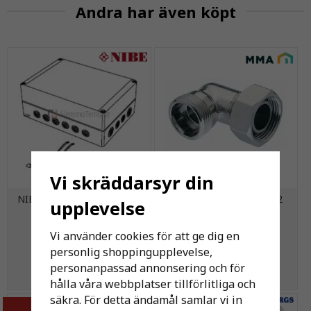
Andra har även köpt
Vi skräddarsyr din
NIBE AXC 40 Tillbehörskort
MMA Vinkelkoppling M22
upplevelse
Vi använder cookies för att ge dig en
4 302 kr
130 kr
personlig shoppingupplevelse,
personanpassad annonsering och för
KÖP
KÖP
hålla våra webbplatser tillförlitliga och
säkra. För detta ändamål samlar vi in
-11%