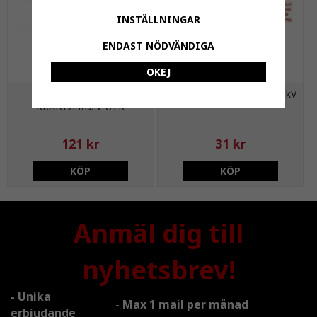
INSTÄLLNINGAR
ENDAST NÖDVÄNDIGA
OKEJ
FMM 3517-3500
N1XV-U, 5G1,5 mm², 0,6/1kV
KRANÍVERD. V-UTK
121 kr
31 kr
KÖP
KÖP
Anmäl dig till
nyhetsbrev!
- Unika
- Max 1 mail per månad
erbjudande