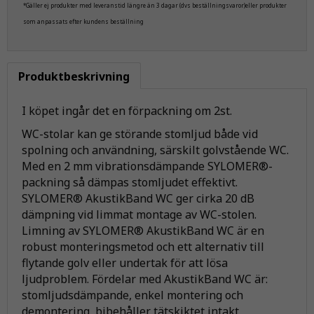
*Gäller ej produkter med leveranstid längre än 3 dagar (dvs beställningsvaror)eller produkter
som anpassats efter kundens beställning
Produktbeskrivning
I köpet ingår det en förpackning om 2st.
WC-stolar kan ge störande stomljud både vid
spolning och användning, särskilt golvstående WC.
Med en 2 mm vibrationsdämpande SYLOMER®-
packning så dämpas stomljudet effektivt.
SYLOMER® AkustikBand WC ger cirka 20 dB
dämpning vid limmat montage av WC-stolen.
Limning av SYLOMER® AkustikBand WC är en
robust monteringsmetod och ett alternativ till
flytande golv eller undertak för att lösa
ljudproblem. Fördelar med AkustikBand WC är:
stomljudsdämpande, enkel montering och
demontering, bibehåller tätskiktet intakt,