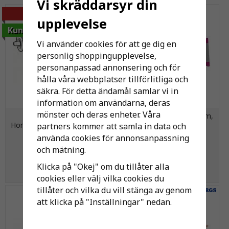
Vi skräddarsyr din
-30%
upplevelse
Kundfavorit
Vi använder cookies för att ge dig en
personlig shoppingupplevelse,
personanpassad annonsering och för
hålla våra webbplatser tillförlitliga och
säkra. För detta ändamål samlar vi in
information om användarna, deras
mönster och deras enheter. Våra
Nibe utbytesinsats
Lim Tangit PVC-U 125 gram,
Honeywell växelventil 3-vägs
tub
partners kommer att samla in data och
använda cookies för annonsanpassning
och mätning.
395 kr
152 kr
566 kr
Klicka på "Okej" om du tillåter alla
KÖP
KÖP
cookies eller välj vilka cookies du
tillåter och vilka du vill stänga av genom
att klicka på "Inställningar" nedan.