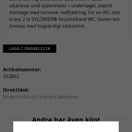
utjämnar små ojämnheter i underlaget, stabilt
montage med minimal nedfjädring. För en WC-stol
krävs 2 st SYLOMER® AkustikBand WC. Stolen bör
limmas med högvärdigt silikonlim.
LÄGG I ÖNSKELISTA
Artikelnummer:
202802
Direktlänk:
Högerklicka och kopiera adressen
Andra har även köpt