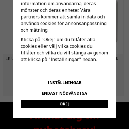
information om användarna, deras
mönster och deras enheter. Våra
partners kommer att samla in data och
använda cookies för annonsanpassning
och mätning.
Klicka på "Okej" om du tillåter alla
cookies eller välj vilka cookies du
tillåter och vilka du vill stänga av genom
LK Universalrör A16 RiR Extra
Strömbrytare Nova, Tryck
att klicka på "Inställningar" nedan.
50 m
3 355 kr
57 kr
INSTÄLLNINGAR
KÖP
KÖP
ENDAST NÖDVÄNDIGA
OKEJ
Anmäl dig till