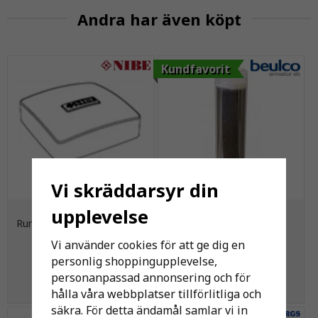
Andra har även köpt
Kundfavorit
Vi skräddarsyr din
Nibe RTS 40
Beulco Filterpatron Kol
upplevelse
Rumsgivare/Inne-/Utegivare
Vi använder cookies för att ge dig en
270 kr
275 kr
personlig shoppingupplevelse,
personanpassad annonsering och för
KÖP
KÖP
hålla våra webbplatser tillförlitliga och
säkra. För detta ändamål samlar vi in