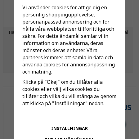
Vi använder cookies för att ge dig en
personlig shoppingupplevelse,
personanpassad annonsering och för
hålla våra webbplatser tillförlitliga och
Hansgrohe Logis Universal
Hansgrohe Logis Universal
säkra. För detta ändamål samlar vi in
WC-borste
Handduksstång
information om användarna, deras
mönster och deras enheter. Våra
662 kr
758 kr
partners kommer att samla in data och
använda cookies för annonsanpassning
KÖP
KÖP
och mätning.
Klicka på "Okej" om du tillåter alla
Andra har även köpt
cookies eller välj vilka cookies du
tillåter och vilka du vill stänga av genom
att klicka på "Inställningar" nedan.
INSTÄLLNINGAR