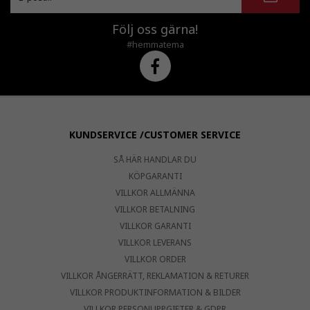
Följ oss gärna!
#hemmatema
KUNDSERVICE /CUSTOMER SERVICE
SÅ HÄR HANDLAR DU
KÖPGARANTI
VILLKOR ALLMÄNNA
VILLKOR BETALNING
VILLKOR GARANTI
VILLKOR LEVERANS
VILLKOR ORDER
VILLKOR ÅNGERRÄTT, REKLAMATION & RETURER
VILLKOR PRODUKTINFORMATION & BILDER
VILLKOR PERSONUPPGIFTER & GDPR