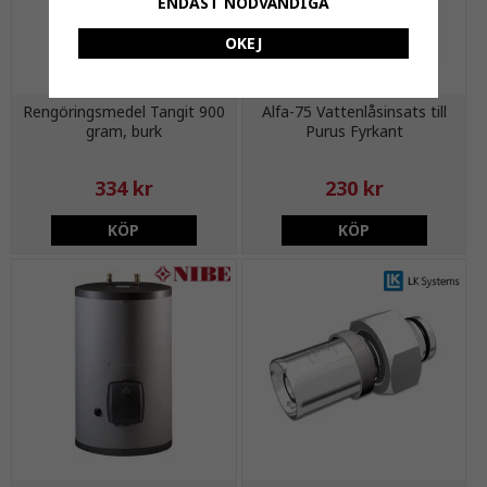
ENDAST NÖDVÄNDIGA
OKEJ
Rengöringsmedel Tangit 900
Alfa-75 Vattenlåsinsats till
gram, burk
Purus Fyrkant
334 kr
230 kr
KÖP
KÖP