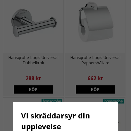
Hansgrohe Logis Universal
Hansgrohe Logis Universal
Dubbelkrok
Pappershållare
288 kr
662 kr
KÖP
KÖP
Vi skräddarsyr din
upplevelse