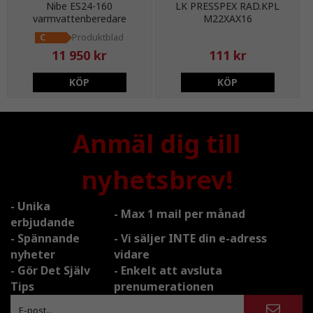
Nibe ES24-160
LK PRESSPEX RAD.KPL
varmvattenberedare
M22XAX16
Produktblad
C
11 950 kr
111 kr
KÖP
KÖP
Anmäl dig till
nyhetsbrev!
- Unika
- Max 1 mail per månad
erbjudande
- Spännande
- Vi säljer INTE din e-adress
nyheter
vidare
- Gör Det Själv
- Enkelt att avsluta
Tips
prenumerationen