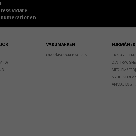
d
dress vidare
prenumerationen
DOR
VARUMÄRKEN
FÖRMÅNER
OM VÅRA VARUMÄRKEN
TRYGGT - ENK
 (0)
DIN TRYGGHE
ND
MEDLEMSERB
NYHETSBREV 
ANMÄL DIG T