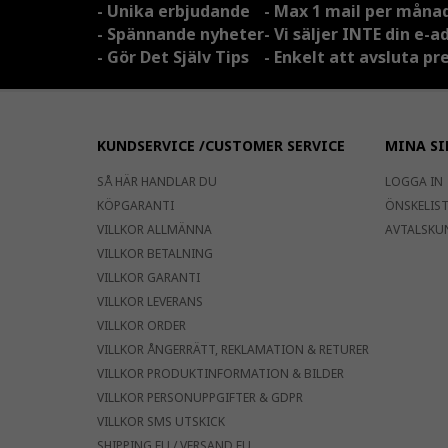
- Unika erbjudande
- Max 1 mail per måna
- Spännande nyheter
- Vi säljer INTE din e-a
- Gör Det Själv Tips
- Enkelt att avsluta 
KUNDSERVICE /CUSTOMER SERVICE
MINA SI
SÅ HÄR HANDLAR DU
LOGGA IN
KÖPGARANTI
ÖNSKELISTA
VILLKOR ALLMÄNNA
AVTALSKU
VILLKOR BETALNING
VILLKOR GARANTI
VILLKOR LEVERANS
VILLKOR ORDER
VILLKOR ÅNGERRÄTT, REKLAMATION & RETURER
VILLKOR PRODUKTINFORMATION & BILDER
VILLKOR PERSONUPPGIFTER & GDPR
VILLKOR SMS UTSKICK
SHIPPING EU / VERSAND EU