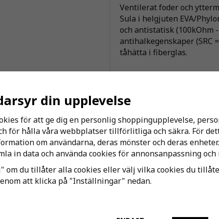
Ventilerat foder och ytterm
Sula i helgjuten EVA/Phylo
och antistatisk (100kOhm
antihalkegenskaper (SRC =
tåhätta i fiberglas.
Samtliga skor är certifiera
garanterar att de uppfylle
darsyr din upplevelse
standarden för skyddsskor.
tilläggen SBP eller S1P. S
okies för att ge dig en personlig shoppingupplevelse, per
tåhätta, hel bakkappa, ant
 för hålla våra webbplatser tillförlitliga och säkra. För de
spiktrampskydd.
nformation om användarna, deras mönster och deras enheter.
la in data och använda cookies för annonsanpassning och 
" om du tillåter alla cookies eller välj vilka cookies du tillåt
Andra har även köpt
genom att klicka på "Inställningar" nedan.
-38%