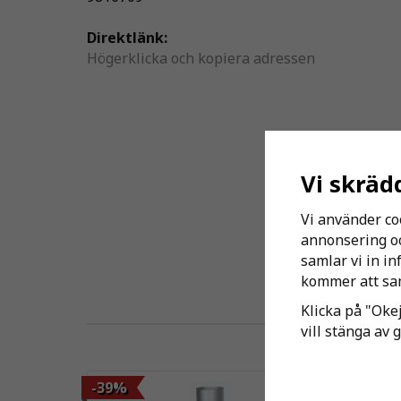
Direktlänk:
Högerklicka och kopiera adressen
Vi skräd
Vi använder co
annonsering och
samlar vi in i
kommer att sam
Klicka på "Okej
vill stänga av 
-39%
-22%