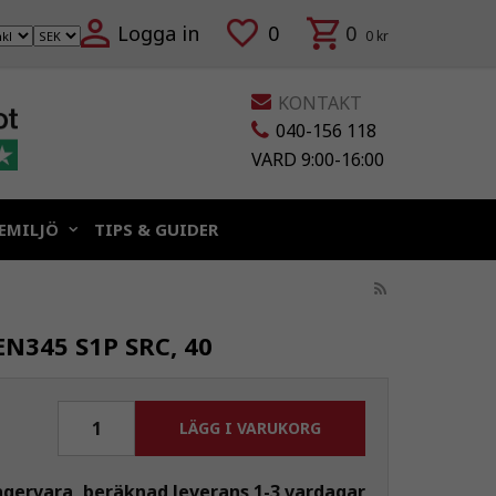
Logga in
0
0
0 kr
KONTAKT
040-156 118
VARD 9:00-16:00
EMILJÖ
TIPS & GUIDER
EN345 S1P SRC, 40
LÄGG I VARUKORG
agervara, beräknad leverans 1-3 vardagar