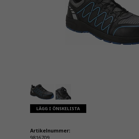
LÄGG I ÖNSKELISTA
Artikelnummer:
9816709