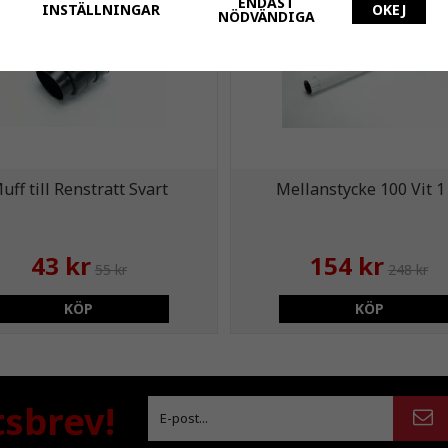
ENDAST
INSTÄLLNINGAR
OKEJ
NÖDVÄNDIGA
uff till Renstratt Svart
Mellanstycke 100 Vit 1
43 kr
154 kr
55 kr
248 kr
KÖP
KÖP
tsbrev!