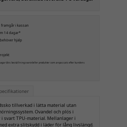
öp framgår i kassan
nom 14 dagar*
u behöver hjälp
rojekt
 dagar (dvs beställningsvaror)eller produkter som anpassats efter kundens
pecifikationer
sko tillverkad i lätta material utan
örningssystem. Ovandel och plös i
i svart TPU-material. Mellanlager i
ed extra slitskydd i läder för lång livslängd.