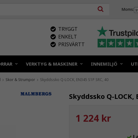
Moms:
TRYGGT
ENKELT
PRISVÄRTT
ÖRRAR
VERKTYG & MASKINER
INNEMILJÖ
UT
d
Skor & Strumpor
Skyddssko Q-LOCK, EN345 S1P SRC, 40
Skyddssko Q-LOCK, 
1 224 kr
L