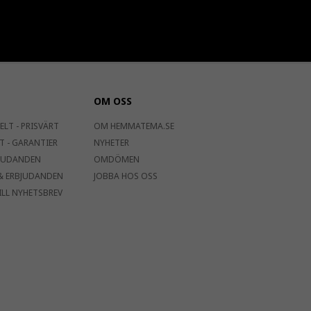
OM OSS
ELT - PRISVÄRT
OM HEMMATEMA.SE
T - GARANTIER
NYHETER
JUDANDEN
OMDÖMEN
& ERBJUDANDEN
JOBBA HOS OSS
ILL NYHETSBREV