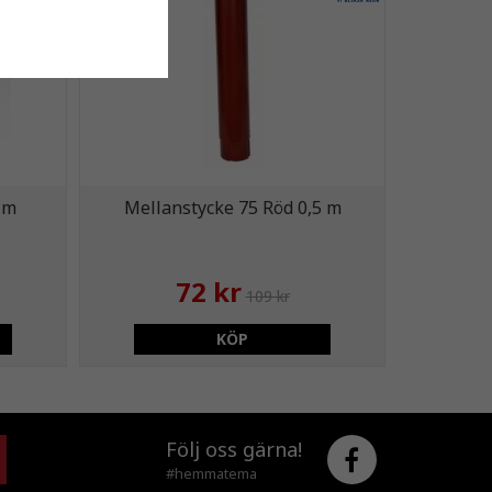
 m
Mellanstycke 75 Röd 0,5 m
72 kr
109 kr
KÖP
Följ oss gärna!
#hemmatema