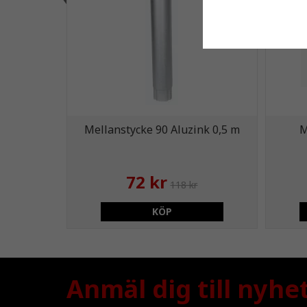
Mellanstycke 90 Aluzink 0,5 m
M
72 kr
118 kr
KÖP
Anmäl dig till nyhe