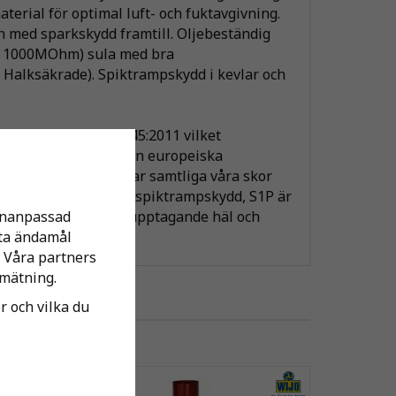
aterial för optimal luft- och fuktavgivning.
n med sparkskydd framtill. Oljebeständig
 - 1000MOhm) sula med bra
 Halksäkrade). Spiktrampskydd i kevlar och
de enligt EN ISO 20345:2011 vilket
r baskraven enligt den europeiska
 Utöver baskraven har samtliga våra skor
BP är med tåhätta och spiktrampskydd, S1P är
sonanpassad
istatisk sula, energiupptagande häl och
tta ändamål
 Våra partners
mätning.
er och vilka du
-34%