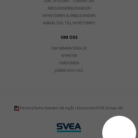
DIN TRYGGHET - GARANTIER
MEDLEMSERBJUDANDEN
NYHETSBREV & ERBJUDANDEN
ANMÄL DIG TILL NYHETSBREV
OM OSS
OM HEMMATEMA.SE
NYHETER
OMDÖMEN
JOBBA HOS OSS
HemmaTema Sweden AB ingår i koncernen RTM Group AB.