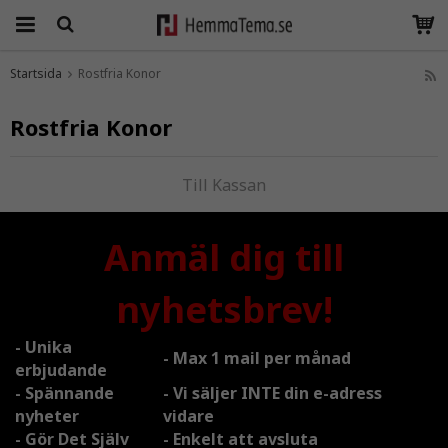
Startsida
Rostfria Konor
Produkten har blivit tillagd i varukorgen
Rostfria Konor
Till Kassan
Anmäl dig till
nyhetsbrev!
- Unika
- Max 1 mail per månad
erbjudande
- Spännande
- Vi säljer INTE din e-adress
nyheter
vidare
- Gör Det Själv
- Enkelt att avsluta