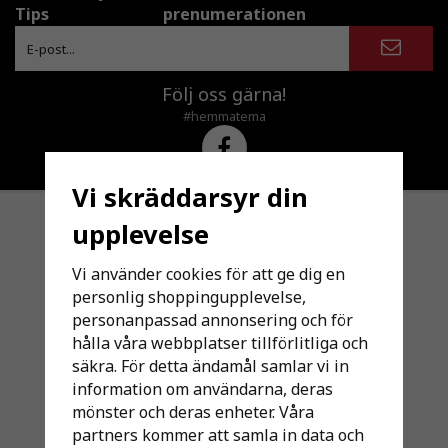
Tips
prenumerationen
Följ oss gärna!
#hemmatema
Vi skräddarsyr din
upplevelse
KUNDSERVICE /CUSTOMER SERVICE
Vi använder cookies för att ge dig en
SÅ HÄR HANDLAR DU
personlig shoppingupplevelse,
KÖPGARANTI
personanpassad annonsering och för
VILLKOR ALLMÄNNA
hålla våra webbplatser tillförlitliga och
VILLKOR BETALNING
säkra. För detta ändamål samlar vi in
VILLKOR GARANTI
information om användarna, deras
VILLKOR LEVERANS
mönster och deras enheter. Våra
VILLKOR ORDER
partners kommer att samla in data och