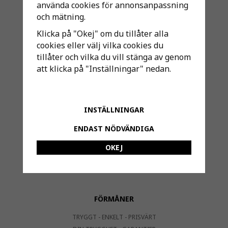
VILLKOR ÅNGERRÄTT, REKLAMATION & RETURER
använda cookies för annonsanpassning
VILLKOR PRODUKTINFORMATION & BILDER
och mätning.
VILLKOR PERSONUPPGIFTER & GDPR
Klicka på "Okej" om du tillåter alla
VILLKOR SMS UTSKICK
cookies eller välj vilka cookies du
SHIPPING EU / VERSAND EU
tillåter och vilka du vill stänga av genom
KONTAKTA OSS / CONTACT
att klicka på "Inställningar" nedan.
MINA SIDOR
LOGGA IN
INSTÄLLNINGAR
ÖNSKELISTA (0)
ENDAST NÖDVÄNDIGA
AVTALSKUND
OKEJ
VARUMÄRKEN
OM VÅRA VARUMÄRKEN
FÖRMÅNER
TRYGGT - ENKELT - PRISVÄRT