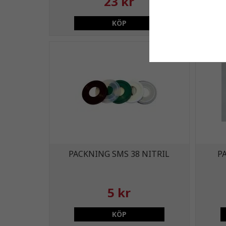
23 kr
KÖP
PACKNING SMS 38 NITRIL
P
5 kr
KÖP