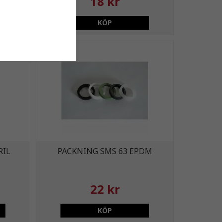
18 kr
KÖP
RIL
PACKNING SMS 63 EPDM
22 kr
KÖP