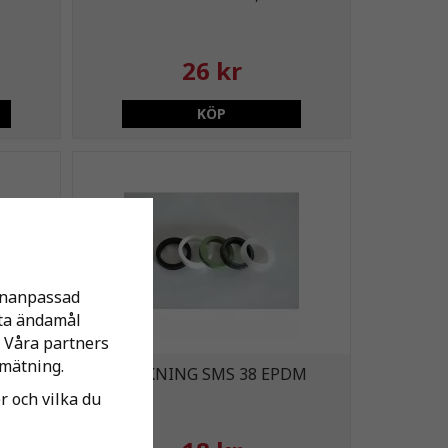
26 kr
KÖP
sonanpassad
tta ändamål
 Våra partners
mätning.
RIL
PACKNING SMS 38 EPDM
er och vilka du