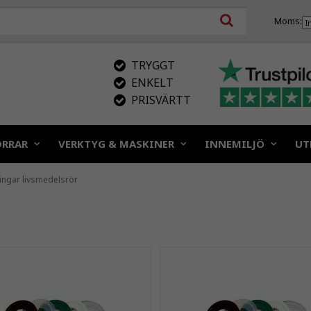
Moms:
TRYGGT
ENKELT
PRISVÄRTT
ÖRRAR
VERKTYG & MASKINER
INNEMILJÖ
UT
ingar livsmedelsrör