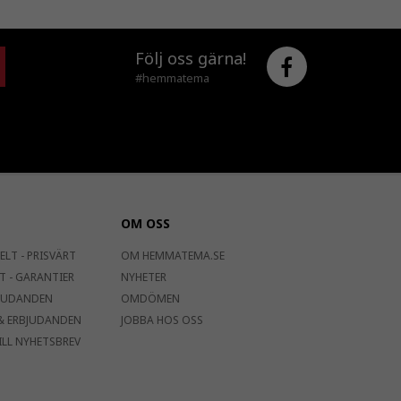
Följ oss gärna!
#hemmatema
OM OSS
ELT - PRISVÄRT
OM HEMMATEMA.SE
T - GARANTIER
NYHETER
JUDANDEN
OMDÖMEN
& ERBJUDANDEN
JOBBA HOS OSS
ILL NYHETSBREV