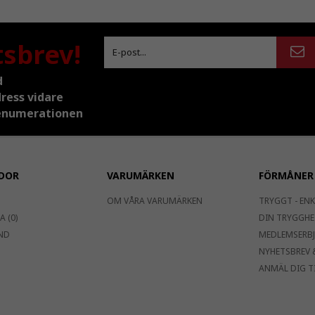
tsbrev!
d
dress vidare
prenumerationen
DOR
VARUMÄRKEN
FÖRMÅNER
OM VÅRA VARUMÄRKEN
TRYGGT - ENK
 (0)
DIN TRYGGHE
ND
MEDLEMSERB
NYHETSBREV 
ANMÄL DIG T