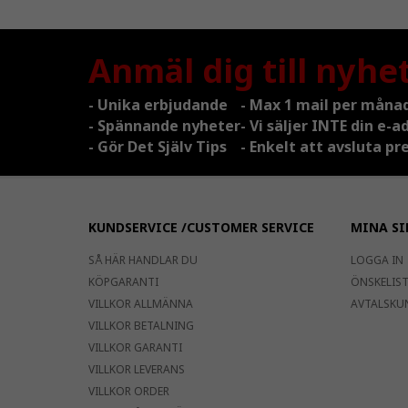
Anmäl dig till nyhe
- Unika erbjudande
- Max 1 mail per måna
- Spännande nyheter
- Vi säljer INTE din e-a
- Gör Det Själv Tips
- Enkelt att avsluta 
KUNDSERVICE /CUSTOMER SERVICE
MINA SI
SÅ HÄR HANDLAR DU
LOGGA IN
KÖPGARANTI
ÖNSKELISTA
VILLKOR ALLMÄNNA
AVTALSKU
VILLKOR BETALNING
VILLKOR GARANTI
VILLKOR LEVERANS
VILLKOR ORDER