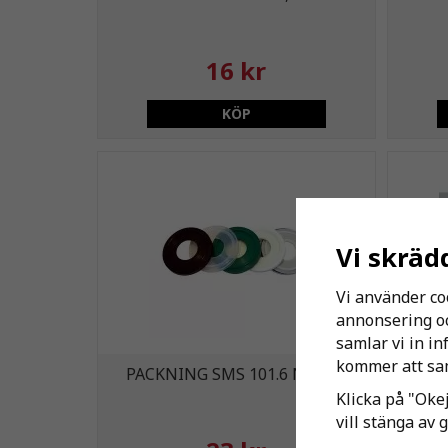
16 kr
KÖP
Vi skräd
Vi använder co
annonsering och
samlar vi in i
kommer att sam
PACKNING SMS 101.6 NITRIL
P
Klicka på "Okej
vill stänga av 