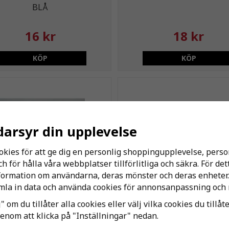
BLÅ
16 kr
18 kr
KÖP
KÖP
darsyr din upplevelse
okies för att ge dig en personlig shoppingupplevelse, per
 för hålla våra webbplatser tillförlitliga och säkra. För de
nformation om användarna, deras mönster och deras enheter.
la in data och använda cookies för annonsanpassning och 
ACKNING SMS 25 EPDM
PACKNING SMS 25 NIT
" om du tillåter alla cookies eller välj vilka cookies du tillåt
genom att klicka på "Inställningar" nedan.