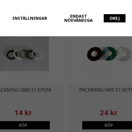
7 kr
11 kr
KÖP
KÖP
ENDAST
INSTÄLLNINGAR
OKEJ
NÖDVÄNDIGA
ACKNING SMS 51 EPDM
PACKNING SMS 51 NIT
14 kr
24 kr
KÖP
KÖP