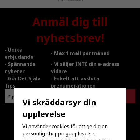
Anmäl dig till
nyhetsbrev!
- Unika
- Max 1 mail per månad
erbjudande
- Spännande
- Vi säljer INTE din e-adress
nyheter
vidare
- Gör Det Själv
- Enkelt att avsluta
Tips
prenumerationen
Vi skräddarsyr din
Följ oss gärna!
upplevelse
#hemmatema
Vi använder cookies för att ge dig en
personlig shoppingupplevelse,