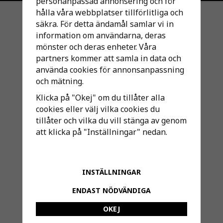
personanpassad annonsering och för
hålla våra webbplatser tillförlitliga och
säkra. För detta ändamål samlar vi in
KUNDSERVICE /CUSTOMER SERVICE
information om användarna, deras
mönster och deras enheter. Våra
SÅ HÄR HANDLAR DU
partners kommer att samla in data och
KÖPGARANTI
använda cookies för annonsanpassning
VILLKOR ALLMÄNNA
och mätning.
VILLKOR BETALNING
VILLKOR GARANTI
Klicka på "Okej" om du tillåter alla
VILLKOR LEVERANS
cookies eller välj vilka cookies du
VILLKOR ORDER
tillåter och vilka du vill stänga av genom
att klicka på "Inställningar" nedan.
VILLKOR ÅNGERRÄTT, REKLAMATION & RETURER
VILLKOR PRODUKTINFORMATION & BILDER
VILLKOR PERSONUPPGIFTER & GDPR
VILLKOR SMS UTSKICK
INSTÄLLNINGAR
SHIPPING EU / VERSAND EU
ENDAST NÖDVÄNDIGA
KONTAKTA OSS / CONTACT
OKEJ
MINA SIDOR