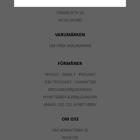
LOGGA IN
ÖNSKELISTA (0)
AVTALSKUND
VARUMÄRKEN
OM VÅRA VARUMÄRKEN
FÖRMÅNER
TRYGGT - ENKELT - PRISVÄRT
DIN TRYGGHET - GARANTIER
MEDLEMSERBJUDANDEN
NYHETSBREV & ERBJUDANDEN
ANMÄL DIG TILL NYHETSBREV
OM OSS
OM HEMMATEMA.SE
NYHETER