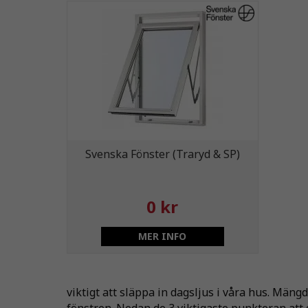
Svenska Fönster (Traryd & SP)
0 kr
MER INFO
viktigt att släppa in dagsljus i våra hus. Mäng
fönstren. Nedan de 3 viktigaste punkteran at