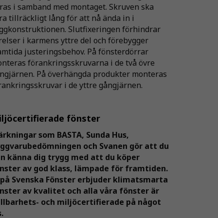
ras i samband med montaget. Skruven ska
ra tillräckligt lång för att nå ända in i
ggkonstruktionen. Slutfixeringen förhindrar
relser i karmens yttre del och förebygger
amtida justeringsbehov. På fönsterdörrar
nteras förankringsskruvarna i de två övre
ngjärnen. På överhängda produkter monteras
rankringsskruvar i de yttre gångjärnen.
ljöcertifierade fönster
rkningar som BASTA, Sunda Hus,
yggvarubedöm
n
ingen och Svanen gör att du
an
känna dig trygg med att du köper
nster av god klass, lämpade för framtiden.
 på Svenska Fönster erbjuder klimatsmarta
nster av kvalitet och alla våra fönster är
llbarhets- oc
h miljöcertifierade på något
s.