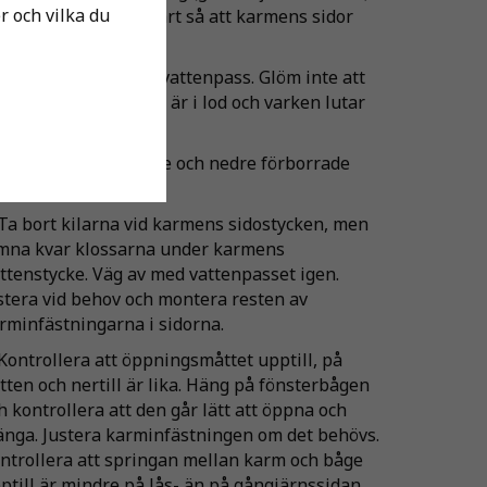
er och vilka du
å inte i kilarna för hårt så att karmens sidor
ktar inåt.
 Väg av karmen med vattenpass. Glöm inte att
ntrollera att karmen är i lod och varken lutar
åt eller utåt.
 Fäst karmen i de övre och nedre förborrade
len.
 Ta bort kilarna vid karmens sidostycken, men
mna kvar klossarna under karmens
ttenstycke. Väg av med vattenpasset igen.
stera vid behov och montera resten av
rminfästningarna i sidorna.
 Kontrollera att öppningsmåttet upptill, på
tten och nertill är lika. Häng på fönsterbågen
h kontrollera att den går lätt att öppna och
änga. Justera karminfästningen om det behövs.
ntrollera att springan mellan karm och båge
ptill är mindre på lås- än på gångjärnssidan.