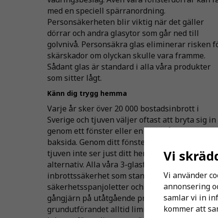
med en speciell spärranordning.
Personsäkerheten blir viktig när det gäller
dörrar och andra glasytor som går ned till
golvnivå. Personsäkra glas eliminerar risken f
skärskador om olyckan skulle vara framme.
Sådant glas är standard i alla våra produkter
som sitter lågt.
Känn dig trygg hemma
Varje år sker över 20 000 bostadsinbrott i
Sverige och tjuven väljer oftast att bryta sig in
genom ett fönster eller en dörr på husets
baksida. Genom ditt fönsterval kan du se till at
Vi skräd
tjuven inte ser just ditt hem som något lockan
alternativ. Alla våra 3-glasfönster har förhöjd
Vi använder co
inbrottssäkerhet som standard, med
annonsering och
säkerhetsspanjoletter och inbrottssäkrade
samlar vi in i
gångjärn på utåtgående produkter. Glasen är i
kommer att sam
grundutförandet alltid limmade eller har