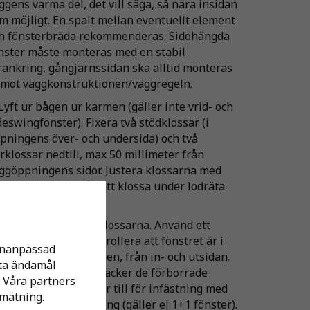
ggens varma del, det vill säga, så nära insidan
m möjligt. En spalt mellan eventuellt element
h fönsterbräda rekommenderas. Sidohängda
nster måste monteras med en stabil
rankring, gångjärnssidan ska alltid monteras
 mot väggkonstruktionen/väggregeln.
 Lyft ur bågen ur karmen (gäller inte vrid- och
deswingfönster). Fixera två stödklossar (i
pningens över- och undersida) och två
rklossar nedtill, max 50 millimeter från
ggöppningens sidor. Justera klossarna med
ttenpass. Kom ihåg att klossa under lodräta
ster.
 Placera karmen på klossarna. Använd ett
ttenpass för att kontrollera att fönstret är i
sonanpassad
g. Kila karmen i hörnen, från in- och utsidan.
tta ändamål
 till att kilarna inte täcker de förborrade
 Våra partners
rmskruvhålen som är till för infästning med
mätning.
sterbar karminfästning (gäller ej 1+1 fönster).