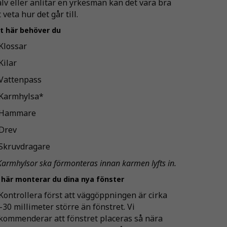
älv eller anlitar en yrkesman kan det vara bra
t veta hur det går till.
t här behöver du
 Klossar
 Kilar
 Vattenpass
 Karmhylsa*
 Hammare
 Drev
 Skruvdragare
Karmhylsor ska förmonteras innan karmen lyfts in.
 här monterar du dina nya fönster
 Kontrollera först att väggöppningen är cirka
-30 millimeter större än fönstret. Vi
kommenderar att fönstret placeras så nära