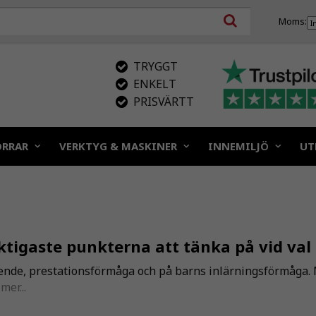
Moms:
TRYGGT
ENKELT
PRISVÄRTT
ÖRRAR
VERKTYG & MASKINER
INNEMILJÖ
UT
iktigaste punkterna att tänka på vid val 
ående, prestationsförmåga och på barns inlärningsförmåga.
mer...