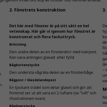
2. Fönstrets konstruktion
3.
Det här med fönster är på sitt sätt en hel
De
vetenskap. Här går vi igenom hur fönstret är
hj
konstruerat och flera fackuttryck.
ko
de
Bröstning
Fö
Den undre delen av en fönsterdörr med tvärpost.
hå
Kan vara antingen glasad eller fylld.
ga
de
Bågbottenstycke
– 
Den understa vågräta delen av en fönsterbåge.
s
un
Bågpost / Glasdelandepost
va
n.
En tjockare trädel som delar glaset och gör att
M
fönstret ser ut att vara en 2-luftare (se ”luft” och
Nä
illustrationen ovan).
mo
Bågöverstycke