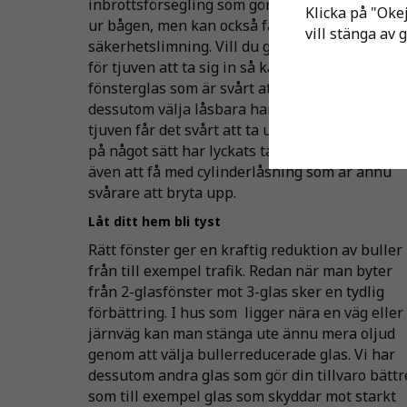
inbrottsförsegling som gör dem svårare att lyf
Klicka på "Okej
ur bågen, men kan också fås med en förhöjd
vill stänga av 
säkerhetslimning. Vill du göra det ännu svårar
för tjuven att ta sig in så kan du välja laminera
fönsterglas som är svårt att krossa. Genom att
dessutom välja låsbara handtag kan du se till 
tjuven får det svårt att ta ut dina saker om de
på något sätt har lyckats ta sig in. Handtagen 
även att få med cylinderlåsning som är ännu
svårare att bryta upp.
Låt ditt hem bli tyst
Rätt fönster ger en kraftig reduktion av buller
från till exempel trafik. Redan när man byter
från 2-glasfönster mot 3-glas sker en tydlig
förbättring. I hus som ligger nära en väg eller
järnväg kan man stänga ute ännu mera oljud
genom att välja bullerreducerade glas. Vi har
dessutom andra glas som gör din tillvaro bättr
som till exempel glas som skyddar mot starkt