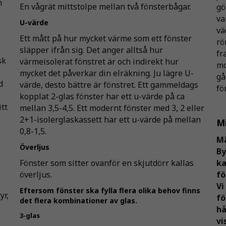
h
En vågrät mittstolpe mellan två fönsterbågar.
gö
va
U-värde
vä
Ett mått på hur mycket värme som ett fönster
rö
släpper ifrån sig. Det anger alltså hur
fr
sk
värmeisolerat fönstret är och indirekt hur
mo
mycket det påverkar din elräkning. Ju lägre U-
gå
d
värde, desto bättre är fönstret. Ett gammeldags
fö
kopplat 2-glas fönster har ett u-värde på ca
itt
mellan 3,5-4,5. Ett modernt fönster med 3, 2 eller
2+1-isolerglaskassett har ett u-värde på mellan
Mi
0,8-1,5.
Mä
Överljus
B
Fönster som sitter ovanför en skjutdörr kallas
k
överljus.
fö
Vi
Eftersom fönster ska fylla flera olika behov finns
yr,
fö
det flera kombinationer av glas.
hå
3-glas
vi