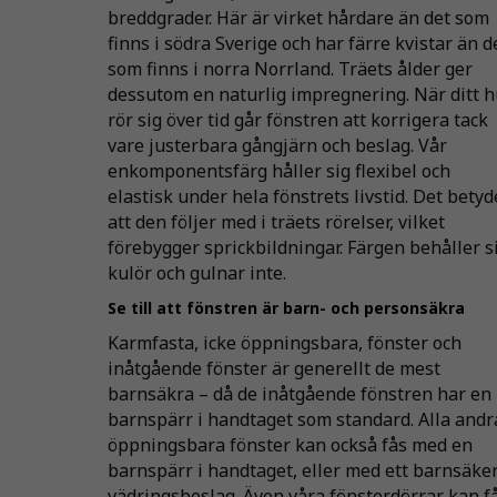
breddgrader. Här är virket hårdare än det som
finns i södra Sverige och har färre kvistar än d
som finns i norra Norrland. Träets ålder ger
dessutom en naturlig impregnering. När ditt 
rör sig över tid går fönstren att korrigera tack
vare justerbara gångjärn och beslag. Vår
enkomponentsfärg håller sig flexibel och
elastisk under hela fönstrets livstid. Det betyd
att den följer med i träets rörelser, vilket
förebygger sprickbildningar. Färgen behåller s
kulör och gulnar inte.
Se till att fönstren är barn- och personsäkra
Karmfasta, icke öppningsbara, fönster och
inåtgående fönster är generellt de mest
barnsäkra – då de inåtgående fönstren har en
barnspärr i handtaget som standard. Alla andr
öppningsbara fönster kan också fås med en
barnspärr i handtaget, eller med ett barnsäke
vädringsbeslag. Även våra fönsterdörrar kan f