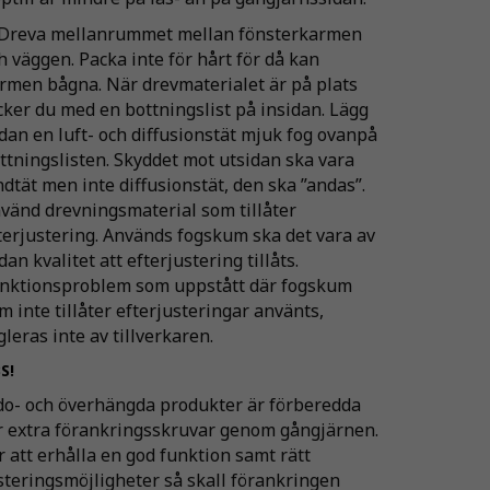
 Dreva mellanrummet mellan fönsterkarmen
h väggen. Packa inte för hårt för då kan
rmen bågna. När drevmaterialet är på plats
cker du med en bottningslist på insidan. Lägg
dan en luft- och diffusionstät mjuk fog ovanpå
ttningslisten. Skyddet mot utsidan ska vara
ndtät men inte diffusionstät, den ska ”andas”.
vänd drevningsmaterial som tillåter
terjustering. Används fogskum ska det vara av
dan kvalitet att efterjustering tillåts.
nktionsproblem som uppstått där fogskum
m inte tillåter efterjusteringar använts,
gleras inte av tillverkaren.
S!
do- och överhängda produkter är förberedda
r extra förankringsskruvar genom gångjärnen.
r att erhålla en god funktion samt rätt
steringsmöjligheter så skall förankringen