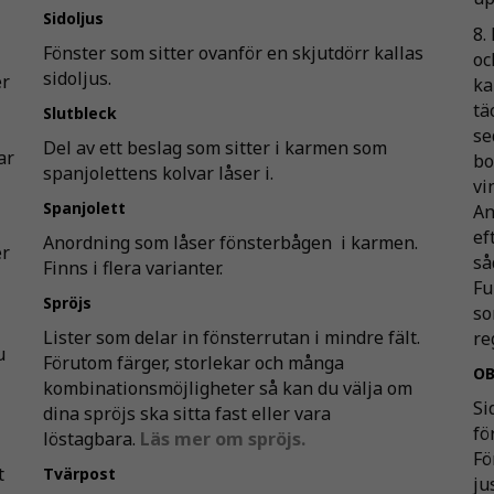
Sidoljus
8.
Fönster som sitter ovanför en skjutdörr kallas
oc
sidoljus.
er
ka
tä
Slutbleck
se
Del av ett beslag som sitter i karmen som
ar
bo
spanjolettens kolvar låser i.
vi
Spanjolett
An
ef
Anordning som låser fönsterbågen i karmen.
er
så
Finns i flera varianter.
Fu
Spröjs
so
Lister som delar in fönsterrutan i mindre fält.
re
u
Förutom färger, storlekar och många
OB
kombinationsmöjligheter så kan du välja om
Si
dina spröjs ska sitta fast eller vara
fö
löstagbara.
Läs mer om spröjs.
Fö
t
Tvärpost
ju