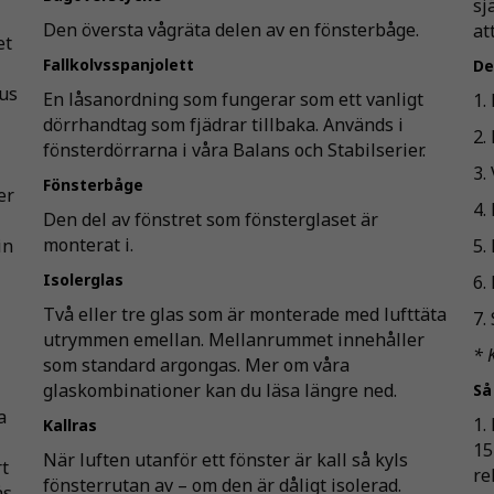
sj
Den översta vågräta delen av en fönsterbåge.
at
et
Fallkolvsspanjolett
De
hus
En låsanordning som fungerar som ett vanligt
1.
dörrhandtag som fjädrar tillbaka. Används i
2.
fönsterdörrarna i våra Balans­ och Stabilserier.
3.
Fönsterbåge
er
4.
Den del av fönstret som fönsterglaset är
monterat i.
in
5.
Isolerglas
6.
Två eller tre glas som är monterade med lufttäta
7.
utrymmen emellan. Mellanrummet innehåller
* 
som standard argongas. Mer om våra
glaskombinationer kan du läsa längre ned.
Så
a
1.
Kallras
15
När luften utanför ett fönster är kall så kyls
rt
re
fönsterrutan av – om den är dåligt isolerad.
ås