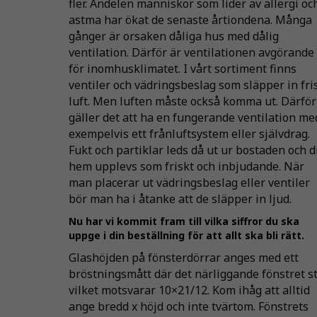
fler. Andelen människor som lider av allergi oc
astma har ökat de senaste årtiondena. Många
gånger är orsaken dåliga hus med dålig
ventilation. Därför är ventilationen avgörande
för inomhusklimatet. I vårt sortiment finns
ventiler och vädringsbeslag som släpper in fri
luft. Men luften måste också komma ut. Därför
gäller det att ha en fungerande ventilation me
exempelvis ett frånluftsystem eller självdrag.
Fukt och partiklar leds då ut ur bostaden och d
hem upplevs som friskt och inbjudande. När
man placerar ut vädringsbeslag eller ventiler
bör man ha i åtanke att de släpper in ljud.
Nu har vi kommit fram till vilka siffror du ska
uppge i din beställning för att allt ska bli rätt.
Glashöjden på fönsterdörrar anges med ett
bröstningsmått där det närliggande fönstret st
vilket motsvarar 10×21/12. Kom ihåg att alltid
ange bredd x höjd och inte tvärtom. Fönstrets