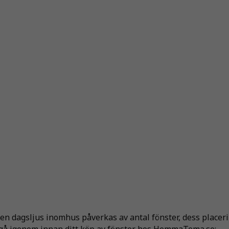
den dagsljus inomhus påverkas av antal fönster, dess placerin
t gå igenom innan ditt köp av fönster hos HemmaTema.se;