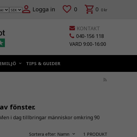
Logga in
0
0
0 kr
KONTAKT
040-156 118
VARD 9:00-16:00
EMILJÖ
TIPS & GUIDER
av fönster.
 Men i dag tillbringar människor omkring 90
Sortera efter:
Namn
1
PRODUKT