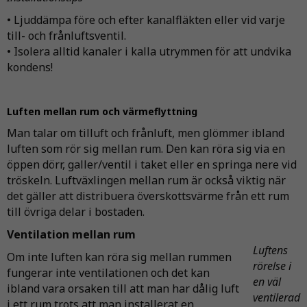
• Ljuddämpa före och efter kanalfläkten eller vid varje
till- och frånluftsventil.
• Isolera alltid kanaler i kalla utrymmen för att undvika
kondens!
Luften mellan rum och värmeflyttning
Man talar om tilluft och frånluft, men glömmer ibland
luften som rör sig mellan rum. Den kan röra sig via en
öppen dörr, galler/ventil i taket eller en springa nere vid
tröskeln. Luftväxlingen mellan rum är också viktig när
det gäller att distribuera överskottsvärme från ett rum
till övriga delar i bostaden.
Ventilation mellan rum
Luftens
Om inte luften kan röra sig mellan rummen
rörelse i
fungerar inte ventilationen och det kan
en väl
ibland vara orsaken till att man har dålig luft
ventilerad
i ett rum trots att man installerat en