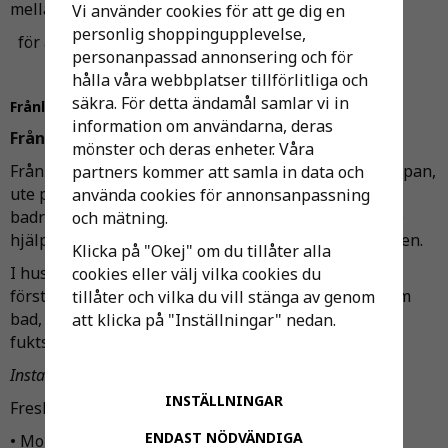
mellan bågarna runt håltagningen
Vi använder cookies för att ge dig en
personlig shoppingupplevelse,
för att undvika kondens mellan glasen.
personanpassad annonsering och för
hålla våra webbplatser tillförlitliga och
säkra. För detta ändamål samlar vi in
Frånluft
information om användarna, deras
Frånluftsfläktar
mönster och deras enheter. Våra
Frånluftsfläktar kan vara en fläkt på vinden, i spiskåpan,
partners kommer att samla in data och
ute på taket kopplat till ett kanalsystem eller en
använda cookies för annonsanpassning
badrumsfläkt i ett våtutrymme. Gemensamt är att de
och mätning.
hjälper till att ta ut den förbrukade luften ur bostaden.
Klicka på "Okej" om du tillåter alla
I hus med självdragsventilation behövs det ofta
cookies eller välj vilka cookies du
förstärkning med badrumsfläktar i våtutrymmen som
tillåter och vilka du vill stänga av genom
bad, tvätt och dusch. Tänk på att välja en fläkt med
att klicka på "Inställningar" nedan.
fuktstyrning i dessa utrymmen.
Installationstips
INSTÄLLNINGAR
Fresh fläktar kan monteras i både vägg och tak.
ENDAST NÖDVÄNDIGA
• Montera aldrig på en kanal som