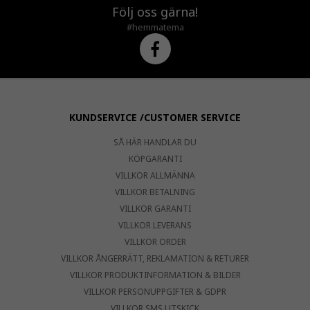
Följ oss gärna!
#hemmatema
KUNDSERVICE /CUSTOMER SERVICE
SÅ HÄR HANDLAR DU
KÖPGARANTI
VILLKOR ALLMÄNNA
VILLKOR BETALNING
VILLKOR GARANTI
VILLKOR LEVERANS
VILLKOR ORDER
VILLKOR ÅNGERRÄTT, REKLAMATION & RETURER
VILLKOR PRODUKTINFORMATION & BILDER
VILLKOR PERSONUPPGIFTER & GDPR
VILLKOR SMS UTSKICK