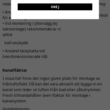
redan används till en annan fläkt!
Placering
Placering
OKEJ
vid bad
vid
• Använd alltid behörig installatör
dusch/bad
för elmontage.
• Vid montering i yttervägg (ej
takmontage) rekommenderar vi
alltid
kallrasskydd
• Använd täckplatta vid
överdimensionerade hål.
Kanalfläktar
I vissa fall finns det ingen given plats för montage av
frånluftsfläkt. Då kan det vara aktuellt att bygga in en
kanal som leder ut luften från bad eller våtutrymmet.
Fresh tillhandahåller även fläktar för montage i
kanalsystem.
Installationstips