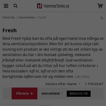
Startsida
Varumärken
Fresh
Produkten har blivit tillagd i varukorgen
Fresh
Med Fresh hjälp kan du ofta på egen hand lösa många av
dina ventilationsproblem. Men för att kunna välja rätt
lösning och produkt är det viktigt att du vet vilken typ av
ventilation du har i din bostad:
självdrag
,
mekanisk
frånluft
eller
mekanisk tilluft/frånluft
. God ventilation
bygger också på att du tittar på hur luften cirkulerar i
hela bostaden:
luft in
,
luft ut
och den ofta
bortglömda
luften som rör sig mellan rum
.
Läs mer...
Sortera efter:
Namn
1
PRODUKT
Filtrera
VARUMÄRKE
RENSA FILTER