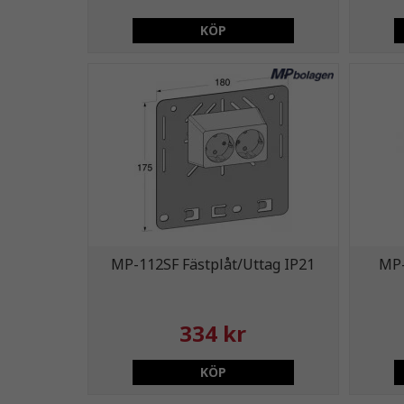
KÖP
MP-112SF Fästplåt/Uttag IP21
MP-
334 kr
KÖP