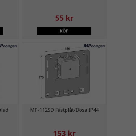
55 kr
KÖP
ålad
MP-112SD Fästplåt/Dosa IP44
153 kr