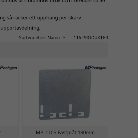
e inomhus och utomhus bruk och i bredderna 50
ing så räcker ett upphäng per skarv.
supportavdelning.
Sortera efter:
Namn
116
PRODUKTER
t
MP-110S Fästplåt 180mm