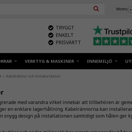
Moms:
TRYGGT
ENKELT
PRISVÄRTT
ÖRRAR
VERKTYG & MASKINER
INNEMILJÖ
UT
r
Kabelrännor och Armaturskenor
r
egrerade med varandra vilket innebär att tillbehören är gem
er en enklare lagerhållning. Kabelrännorna kan installeras 
en snygg design på installationen samtidigt som hålen ger 