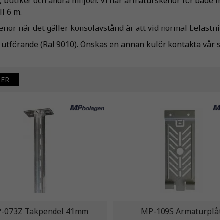
lar, butiker och andra miljöer. Vi har armaturskenor för båd
ll 6 m.
nor när det gäller konsolavstånd är att vid normal belastn
t utförande (Ral 9010). Önskas en annan kulör kontakta vår 
TER
-073Z Takpendel 41mm
MP-109S Armaturplå