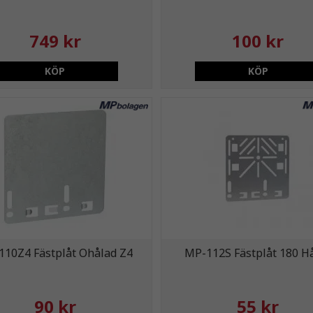
749 kr
100 kr
KÖP
KÖP
110Z4 Fästplåt Ohålad Z4
MP-112S Fästplåt 180 H
90 kr
55 kr