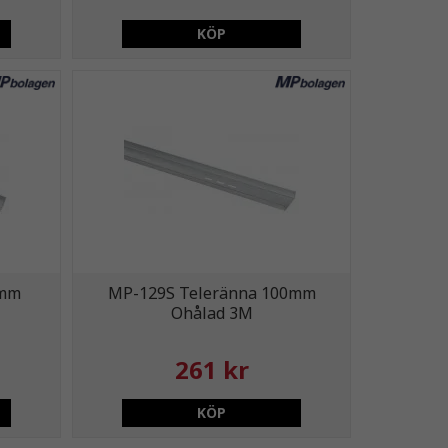
KÖP
0mm
MP-129S Teleränna 100mm
Ohålad 3M
261 kr
KÖP