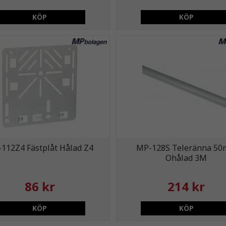
KÖP
KÖP
112Z4 Fästplåt Hålad Z4
MP-128S Teleränna 5
Ohålad 3M
86 kr
214 kr
KÖP
KÖP