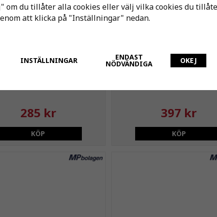
" om du tillåter alla cookies eller välj vilka cookies du tillåt
genom att klicka på "Inställningar" nedan.
ENDAST
INSTÄLLNINGAR
OKEJ
NÖDVÄNDIGA
39S Teleränna 100mm Perf
MP-139Z4 Teleränna 100m
3M
Z4
285 kr
397 kr
KÖP
KÖP