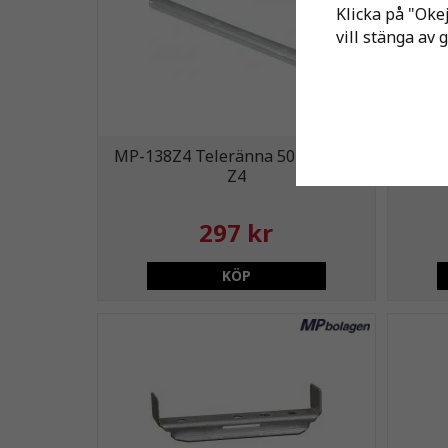
Klicka på "Okej
vill stänga av 
MP-138Z4 Teleränna 50mm Perf
MP-1
Z4
297 kr
KÖP