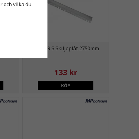
er och vilka du
m Perf
MP-149 S Skiljeplåt 2750mm
133 kr
KÖP