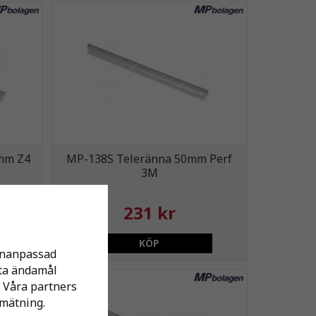
0mm Z4
MP-138S Teleränna 50mm Perf
3M
231 kr
KÖP
sonanpassad
tta ändamål
 Våra partners
mätning.