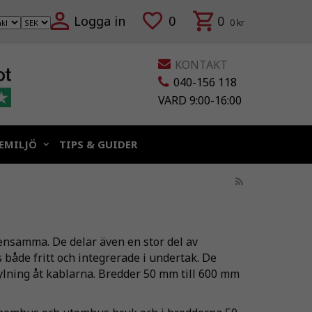
Logga in
0
0
0 kr
KONTAKT
040-156 118
VARD 9:00-16:00
EMILJÖ
TIPS & GUIDER
ensamma. De delar även en stor del av
både fritt och integrerade i undertak. De
kylning åt kablarna. Bredder 50 mm till 600 mm