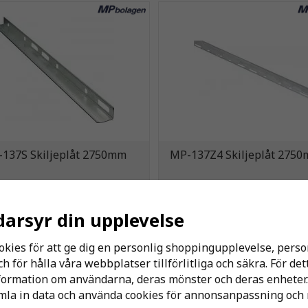
137S Skiljeplåt 2750mm
MP-137Z4 Skiljeplåt 275
110 kr
141 kr
darsyr din upplevelse
KÖP
KÖP
okies för att ge dig en personlig shoppingupplevelse, per
 för hålla våra webbplatser tillförlitliga och säkra. För de
nformation om användarna, deras mönster och deras enheter.
la in data och använda cookies för annonsanpassning och 