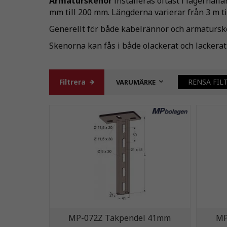
Armaturskenor
installeras oftast i lagerhal
mm till 200 mm. Längderna varierar från 3 m ti
Generellt för både kabelrännor och armaturske
Skenorna kan fås i både olackerat och lackera
Filtrera
RENSA FIL
VARUMÄRKE
MP-072Z Takpendel 41mm
MP