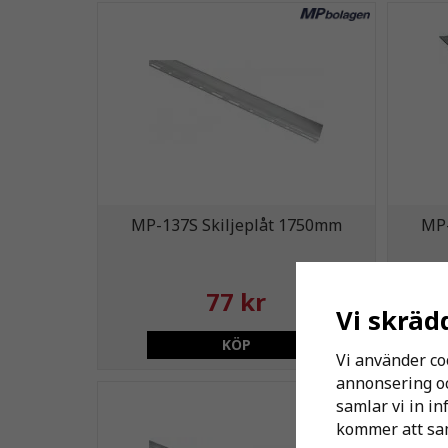
MP-137S Skiljeplåt 1750mm
MP-
77 kr
Vi skräd
KÖP
Vi använder co
annonsering och
samlar vi in i
kommer att sam